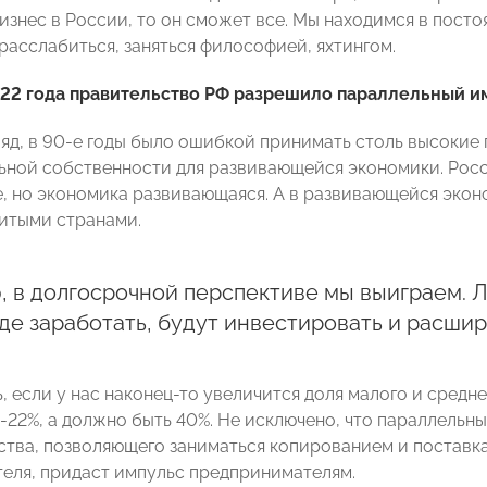
бизнес в России, то он сможет все. Мы находимся в пост
расслабиться, заняться философией, яхтингом.
22 года правительство РФ разрешило параллельный имп
ляд, в 90-е годы было ошибкой принимать столь высокие
ьной собственности для развивающейся экономики. Росс
, но экономика развивающаяся. А в развивающейся экон
витыми странами.
 в долгосрочной перспективе мы выиграем. Л
е заработать, будут инвестировать и расшир
, если у нас наконец-то увеличится доля малого и средн
8-22%, а должно быть 40%. Не исключено, что параллельн
ства, позволяющего заниматься копированием и поставк
еля, придаст импульс предпринимателям.