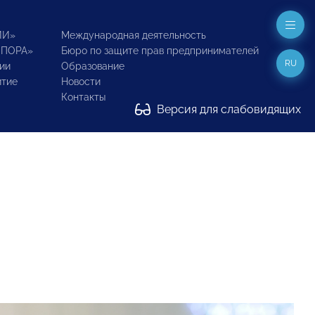
ИИ»
Международная деятельность
ОПОРА»
Бюро по защите прав предпринимателей
RU
ии
Образование
итие
Новости
Контакты
Версия для слабовидящих