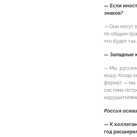
— Если иност
знаков?
— Они могут 
по общим прав
что будет так.
— Западные к
— Мы, русские
ношу. Когда 
формат — мы 
система потр
нарушителями
Россия осва
— К коллегам
год расшири