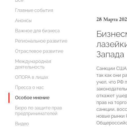
Все
Главные события
28 Марта 202
Анонсы
Важное для бизнеса
Бизнес
Региональное развитие
лазейк
Отраслевое развитие
Запада
Международная
деятельность
Санкции США 
так как они р
ОПОРА в лицах
учел, что РФ
Пресса о нас
законодатель
откажет ушед
Особое мнение
прав на торго
Бюро по защите прав
санкции, вос
предпринимателей
новые рынки 
Общероссийс
Видео