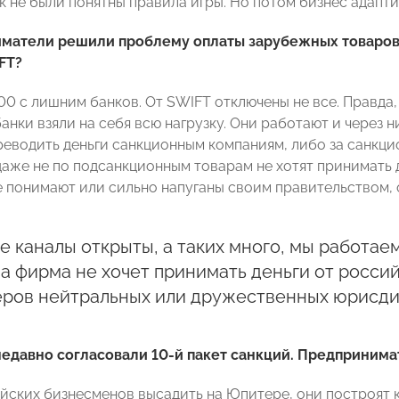
ак не были понятны правила игры. Но потом бизнес адапт
матели решили проблему оплаты зарубежных товаров 
FT?
00 с лишним банков. От SWIFT отключены не все. Правда
нки взяли на себя всю нагрузку. Они работают и через н
ереводить деньги санкционным компаниям, либо за санкци
даже не по подсанкционным товарам не хотят принимать д
е понимают или сильно напуганы своим правительством,
де каналы открыты, а таких много, мы работае
 а фирма не хочет принимать деньги от росси
еров нейтральных или дружественных юрисди
едавно согласовали 10-й пакет санкций. Предпринима
йских бизнесменов высадить на Юпитере, они построят к