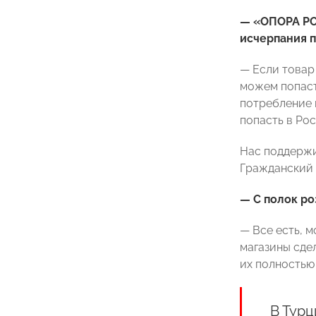
— «ОПОРА РО
исчерпания п
— Если товар
можем попасть
потребление п
попасть в Ро
Нас поддержи
Гражданский 
— С полок р
— Все есть, 
магазины сде
их полностью
В Турц