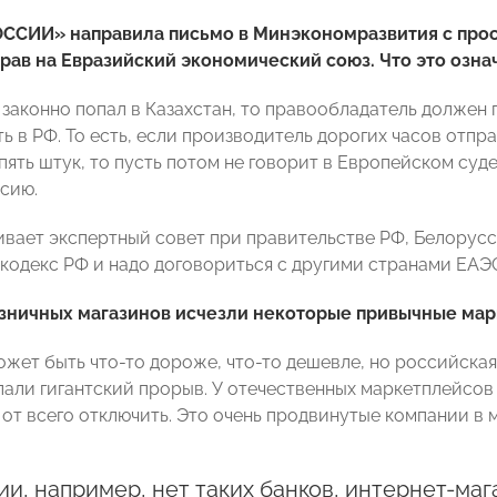
ССИИ» направила письмо в Минэкономразвития с прос
рав на Евразийский экономический союз. Что это озна
 законно попал в Казахстан, то правообладатель должен 
 в РФ. То есть, если производитель дорогих часов отпра
ять штук, то пусть потом не говорит в Европейском суде,
ссию.
вает экспертный совет при правительстве РФ, Белорусси
кодекс РФ и надо договориться с другими странами ЕАЭ
озничных магазинов исчезли некоторые привычные мар
может быть что-то дороже, что-то дешевле, но российска
лали гигантский прорыв. У отечественных маркетплейсов
 от всего отключить. Это очень продвинутые компании в
ии, например, нет таких банков, интернет-маг