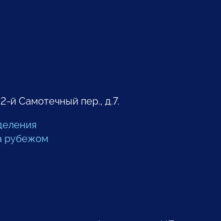
 2-й Самотечный пер., д.7.
деления
а рубежом