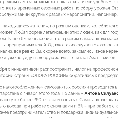
м, режим самозанятых может оказаться очень удобным, к
 оплаты временных сезонных работ по сбору урожая. Эт
обслуживании крупных разовых мероприятий, например, 
 находящихся «в тени», по разным оценкам, колеблется о
может. Любая форма легализации этих людей, как для гос
ом. Ранее были опасения, что в режим самозанятых масс
ых предпринимателей. Однако таких случаев оказалось н
нализ, все равно бы, скорее всего, закрылись из-за нер
 и уже не уйдут в «серую зону», – считает Азат Газизов.
ября с инициативой распространить налог на профессион
итории страны «ОПОРА РОССИИ» обратилась к председа
с налогообложением самозанятых россиян проводится в
атарстане с января этого года. По данным
Антона Силуан
вано уже более 260 тыс. самозанятых. Самозанятые плат
его дохода при работе с физлицами и 6% – при работе с 
днее предпринимательство и поддержка индивидуально