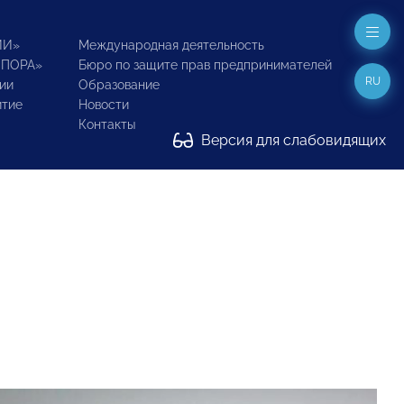
ИИ»
Международная деятельность
ОПОРА»
Бюро по защите прав предпринимателей
RU
ии
Образование
итие
Новости
Контакты
Версия для слабовидящих