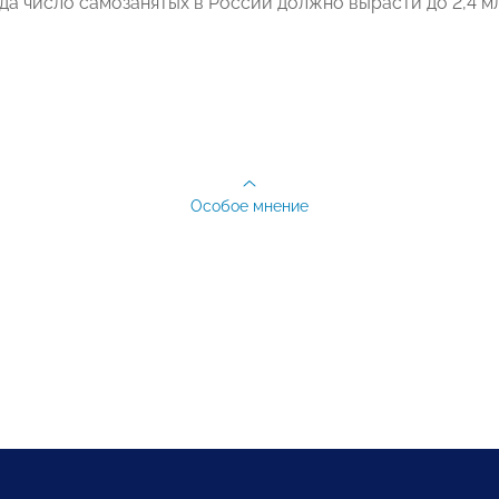
да число самозанятых в России должно вырасти до 2,4 мл
Особое мнение