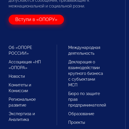
допускаются сообщения, призывающие к
межнациональной и социальной розни.
Вступи в «ОПОРУ»
Об «ОПОРЕ
Международная
РОССИИ»
деятельность
Ассоциация «НП
Декларация о
«ОПОРА»
взаимодействии
крупного бизнеса
Новости
с субъектами
Комитеты и
МСП
Комиссии
Бюро по защите
Региональное
прав
развитие
предпринимателей
Экспертиза и
Образование
Аналитика
Проекты