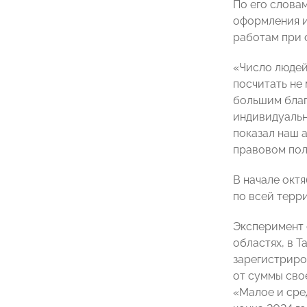
По его слова
оформления и
работам при 
«Число людей,
посчитать не 
большим благ
индивидуальн
показал наш а
правовом поле
В начале окт
по всей терр
Эксперимент 
областях, в Т
зарегистриро
от суммы сво
«Малое и сре