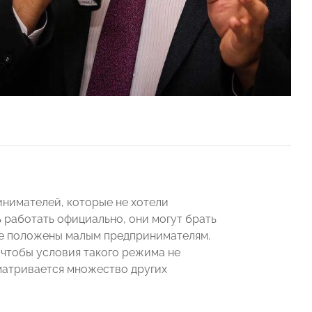
инимателей, которые не хотели
 работать официально, они могут брать
ые положены малым предпринимателям.
 чтобы условия такого режима не
матривается множество других