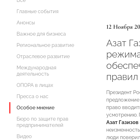
Все
Главные события
Анонсы
12 Ноября 2
Важное для бизнеса
Азат Г
Региональное развитие
режима
Отраслевое развитие
обеспе
Международная
деятельность
правил
ОПОРА в лицах
Президент Р
Пресса о нас
предложение 
право вводит
Особое мнение
усмотрению.
Бюро по защите прав
Азат Газизов
предпринимателей
неизменность
Видео
люди поверил