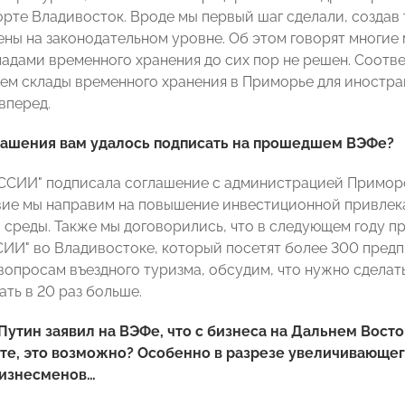
рте Владивосток. Вроде мы первый шаг сделали, создав т
ны на законодательном уровне. Об этом говорят многие
ладами временного хранения до сих пор не решен. Соотве
аем склады временного хранения в Приморье для иностра
вперед.
лашения вам удалось подписать на прошедшем ВЭФе?
СИИ" подписала соглашение с администрацией Приморск
ие мы направим на повышение инвестиционной привлека
 среды. Также мы договорились, что в следующем году п
И" во Владивостоке, который посетят более 300 предпр
вопросам въездного туризма, обсудим, что нужно сделат
ть в 20 раз больше.
утин заявил на ВЭФе, что с бизнеса на Дальнем Восток
те, это возможно? Особенно в разрезе увеличивающег
изнесменов…