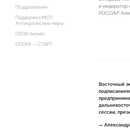
и модератор 
Поздравления
РОССИИ" Алек
Поддержка МСП.
Антикризисные меры
СВОй бизнес
ОПОРА — СТАРТ
Восточный э
подписанием 
предпринимат
дальневосточ
сессии, пре
— Александр 