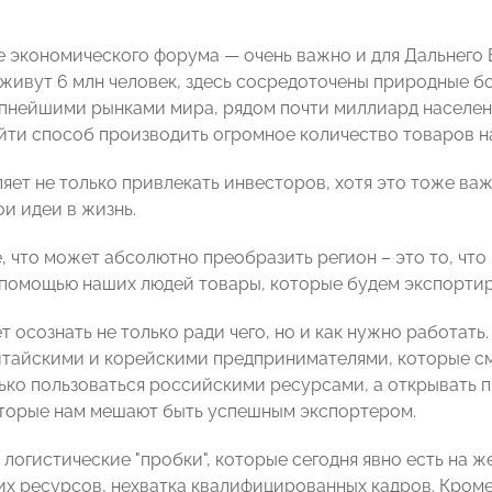
 экономического форума — очень важно и для Дальнего В
живут 6 млн человек, здесь сосредоточены природные бог
упнейшими рынками мира, рядом почти миллиард населени
йти способ производить огромное количество товаров на
яет не только привлекать инвесторов, хотя это тоже важ
и идеи в жизнь.
, что может абсолютно преобразить регион – это то, что
 помощью наших людей товары, которые будем экспортир
 осознать не только ради чего, но и как нужно работать.
итайскими и корейскими предпринимателями, которые смо
ько пользоваться российскими ресурсами, а открывать 
торые нам мешают быть успешным экспортером.
– логистические "пробки", которые сегодня явно есть на
их ресурсов, нехватка квалифицированных кадров. Кроме 