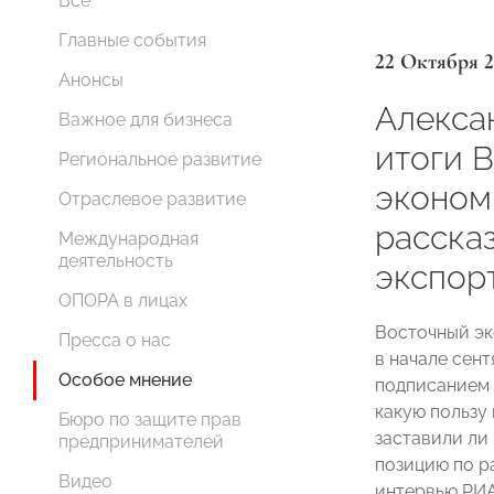
Все
Главные события
22 Октября 
Анонсы
Алекса
Важное для бизнеса
итоги 
Региональное развитие
эконом
Отраслевое развитие
рассказ
Международная
деятельность
экспор
ОПОРА в лицах
Восточный эк
Пресса о нас
в начале сен
Особое мнение
подписанием 
какую пользу
Бюро по защите прав
заставили ли
предпринимателей
позицию по р
Видео
интервью РИА