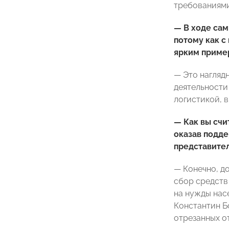
требованиями 
— В ходе са
потому как с
ярким приме
— Это нагляд
деятельности 
логистикой, в
— Как вы счи
оказав подде
представител
— Конечно, д
сбор средств
на нужды нас
Константин Б
отрезанных о