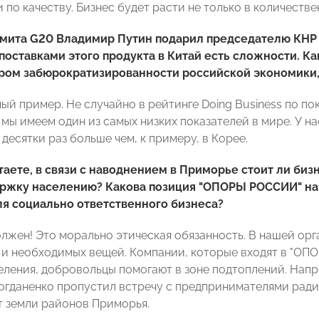
по качеству. Бизнес будет расти не только в количестве
ммита G20 Владимир Путин подарил председателю КНР
 поставками этого продукта в Китай есть сложности. Ка
ром забюрократизированности российской экономики, 
ный пример. Не случайно в рейтинге Doing Business по 
мы имеем один из самых низких показателей в мире. У нас
 десятки раз больше чем, к примеру, в Корее.
таете, в связи с наводнением в Приморье стоит ли биз
ржку населению? Какова позиция "ОПОРЫ РОССИИ" на э
я социально ответственного бизнеса?
олжен! Это морально этическая обязанность. В нашей ор
 и необходимых вещей. Компании, которые входят в "ОП
еления, добровольцы помогают в зоне подтоплений. Напр
огданенко пропустил встречу с предпринимателями ради 
т земли районов Приморья.