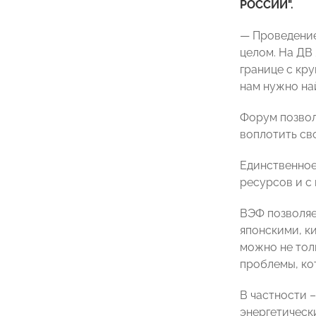
РОССИИ".
— Проведение
целом. На ДВ 
границе с кр
нам нужно на
Форум позвол
воплотить сво
Единственное
ресурсов и с
ВЭФ позволяет
японскими, к
можно не тол
проблемы, ко
В частности 
энергетическ