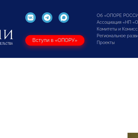
Об «ОПОРЕ РОСС
Ассоциация «НП «
Комитеты и Комисс
Региональное разв
Вступи в «ОПОРУ»
Проекты