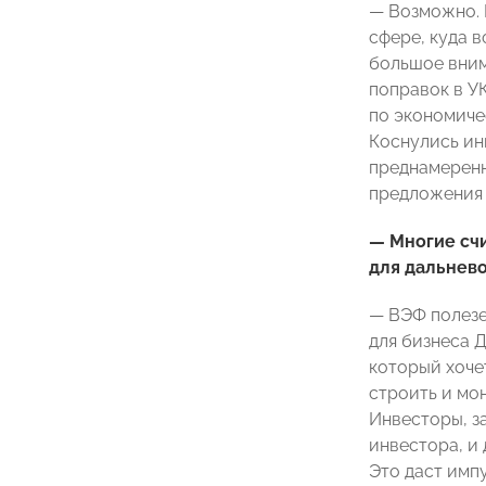
— Возможно. 
сфере, куда в
большое вним
поправок в У
по экономиче
Коснулись ин
преднамеренн
предложения 
— Многие счи
для дальнев
— ВЭФ полезен
для бизнеса 
который хоче
строить и мон
Инвесторы, з
инвестора, и
Это даст имп