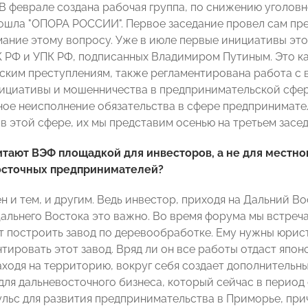
В феврале создана рабочая группа, по снижению уголов
ошла "ОПОРА РОССИИ". Первое заседание провел сам прези
ание этому вопросу. Уже в июле первые инициативы это
К РФ и УПК РФ, подписанных Владимиром Путиным. Это к
ским преступлениям, также регламентирована работа с 
ициативы и мошенничества в предпринимательской сфе
ое неисполнение обязательства в сфере предпринимате
в этой сфере, их мы представим осенью на третьем засе
тают ВЭФ площадкой для инвесторов, а не для местно
осточных предпринимателей?
 и тем, и другим. Ведь инвестор, приходя на Дальний Во
Дальнего Востока это важно. Во время форума мы встреч
т построить завод по деревообработке. Ему нужны юрист
тировать этот завод. Вряд ли он все работы отдаст япон
аходя на территорию, вокруг себя создает дополнительны
 для дальневосточного бизнеса, который сейчас в период
ульс для развития предпринимательства в Приморье, пр