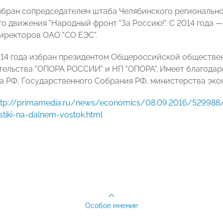
избран сопредседателем штаба Челябинского региональн
о движения "Народный фронт "За Россию!". С 2014 года —
директоров ОАО "СО ЕЭС".
014 года избран президентом Общероссийской обществен
ельства "ОПОРА РОССИИ" и НП "ОПОРА". Имеет благодар
а РФ, Государственного Собрания РФ, министерства эко
ttp://primamedia.ru/news/economics/08.09.2016/529988/ka
stiki-na-dalnem-vostok.html
Особое мнение