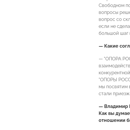
Свободном по
вопросы реше
вопрос со ск
если не сдел
большой шаг 
— Какие сог
— "ОПОРА РОС
взаимодейств
конкурентной
"ОПОРЫ РОССИ
мы посвятим 
стали приезжа
— Владимир П
Как вы думае
отношении б