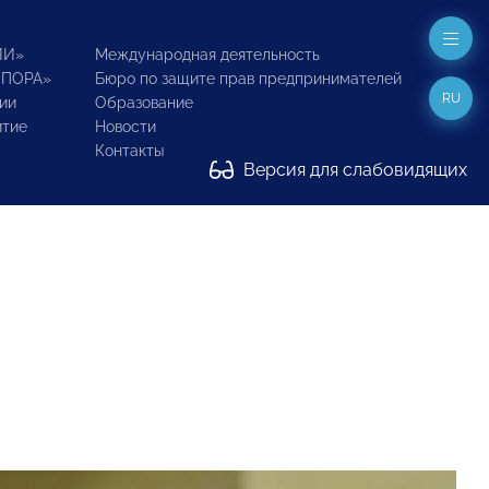
ИИ»
Международная деятельность
ОПОРА»
Бюро по защите прав предпринимателей
RU
ии
Образование
итие
Новости
Контакты
Версия для слабовидящих