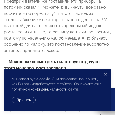
Предприниматели же поставили эти приборы, а
потом им сказали: "Можете их выкинуть, все равно
посчитаем по нормативу". В итоге, платеж за
теплоснабжение у некоторых вырос в десять раз! У
платежей для населения есть предельный индекс
роста, если он выше, то разницу доплачивает регион,
поэтому по населению жалоб меньше. А по бизнесу,
особенно по малому, это постановление абсолютно
антипредпринимательское.
— Можно же посмотреть налоговую отдачу от
этого маневра, рост зарплат в
ресурсоснабжающих организациях.
Мы используем cookie. Они помогают нам понять,
как Вы взаимодействуете с сайтом. Ознакомиться с
— Да даже если есть какая-то отдача от этого
политикой конфиденциальности сайта
.
маневра, вреда оно нанесло несоизмеримо больше.
Они изъяли у бизнеса огромные деньги! Сейчас те,
Принять
кто выжил в катаклизме, пребывают в пессимизме.
Люди вкладывали деньги в энергосбережение, их