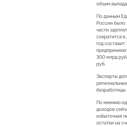
объем выпада
По данным Ед
России было 
части зарпла
сократится в 
год составит 
предпринимат
300 млрд руб
руб.
Эксперты доп
региональных
безработицы 
По мнению од
доходов сейч
избыточная л
остатки на с