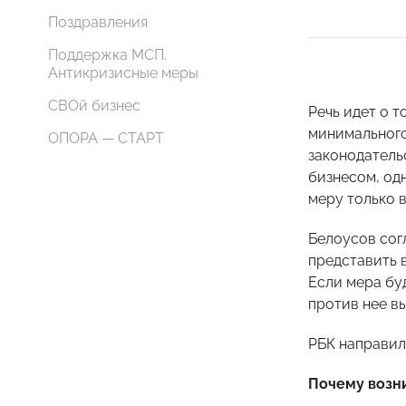
Поздравления
Поддержка МСП.
Антикризисные меры
СВОй бизнес
Речь идет о т
минимального 
ОПОРА — СТАРТ
законодатель
бизнесом, од
меру только в
Белоусов сог
представить 
Если мера буд
против нее в
РБК направил
Почему возни