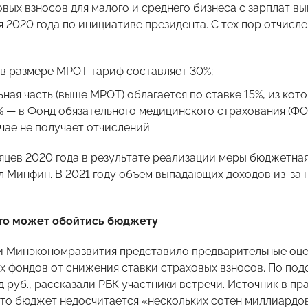
вых взносов для малого и среднего бизнеса с зарплат в
еля 2020 года по инициативе президента. С тех пор отчи
 в размере МРОТ тариф составляет 30%;
ьная часть (выше МРОТ) облагается по ставке 15%, из ко
5% — в Фонд обязательного медицинского страхования (Ф
чае не получает отчислений.
сяцев 2020 года в результате реализации меры бюджетна
ал Минфин. В 2021 году объем выпадающих доходов из-за
это может обойтись бюджету
 Минэкономразвития представило предварительные оц
 фондов от снижения ставки страховых взносов. По подс
 руб., рассказали РБК участники встречи. Источник в пр
что бюджет недосчитается «нескольких сотен миллиардо