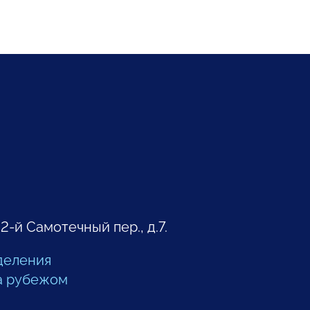
 2-й Самотечный пер., д.7.
деления
а рубежом