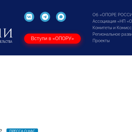
Об «ОПОРЕ РОСС
Ассоциация «НП «
Комитеты и Комисс
Региональное разв
Вступи в «ОПОРУ»
Проекты
2
ПРЕССА О НАС