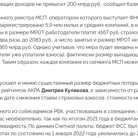
ющих доходов не превысит 200 млрд руб., сообщил Кали
иного реестра МСП, оператором которого выступает ФНС,
зарегистрировано 5,9 млн малых и средних компаний, в к
ты в размере МРОТ работодатели платят 4167 руб. страхо
два раза, до 2083 руб., а число занятых и размер МРОТ н
365 млрд руб. Однако учитывая, что мера будет введена не
ели уже уплатили взносы), фактически размер выпадающ
. Таким образом, каждая компания из сегмента МСП может
ускают и менее существенный размер бюджетных потерь.
 рейтингов АКРА
Дмитрия Куликова
, в зависимости от 
и дате снижения ставки страховых взносов, стоимость м
ного из собеседников РБК, участвовавших в совещании,
ас необязательно, так как по итогам 2021 года в бюджет
иквидность. По данным Счетной палаты, бюджет ФСС был и
четах по состоянию на 1 января 2022 года увеличились д