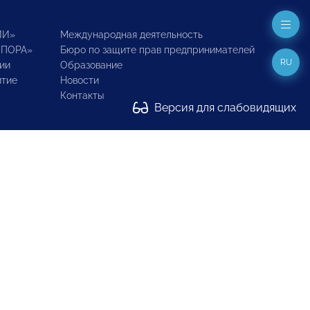
ИИ»
Международная деятельность
ОПОРА»
Бюро по защите прав предпринимателей
RU
ии
Образование
итие
Новости
Контакты
Версия для слабовидящих