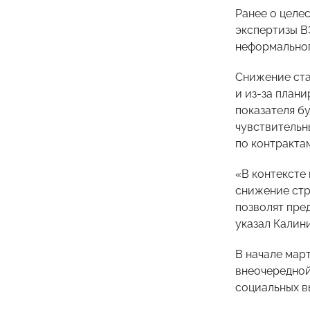
Ранее о целе
экспертизы В
неформальног
Снижение ста
и из-за план
показателя бу
чувствительны
по контрактам
«В контексте
снижение стр
позволят пре
указал Калини
В начале мар
внеочередной
социальных в