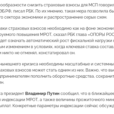
сообразности снизить страховые взносы для МСП говори
ЭБ.РФ, писал РБК. По их мнению, такая мера позволила б
о сектора экономики и распространение серых схем.
вки страховых взносов необходимо как на фоне экономич
ируемого повышения МРОТ, сказал РБК глава «ОПОРЫ Р
дет означать автоматический рост фискальной нагрузки н
м изменением в условиях, когда ключевая ставка составл
 никто не отменял, констатировал он.
 нынешнего кризиса необходимы масштабные и системные
аховых взносов может стать одним из них. Важно, что в
дпринимателям пополнить оборотные средства, сохранит
н.
та президент
Владимир Путин
сообщил, что в ближайшее
 индексации МРОТ, а также величины прожиточного мин
ыплат. Конкретные параметры индексации сейчас обсужд