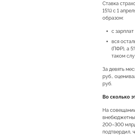
Ставка страхо
15%) с 1 апр
образом:
с зарплат
вся остал
(ПФР), а 
таком слу
За девять ме
руб., оценив
руб.
Во сколько 
На совещании
внебюджетных
200–300 млрд
подтвердил, 