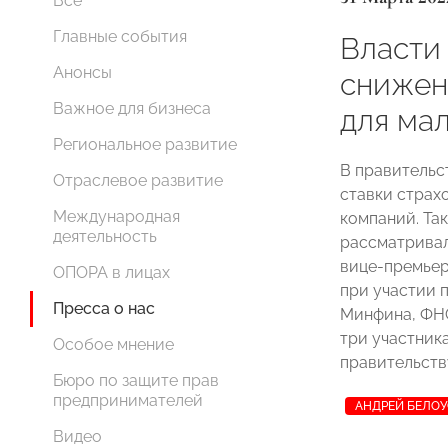
Все
Главные события
Власти
Анонсы
снижен
Важное для бизнеса
для ма
Региональное развитие
В правительс
Отраслевое развитие
ставки страх
Международная
компаний. Та
деятельность
рассматривал
вице-премье
ОПОРА в лицах
при участии 
Пресса о нас
Минфина, ФНС
три участника
Особое мнение
правительств
Бюро по защите прав
предпринимателей
АНДРЕЙ БЕЛО
Видео