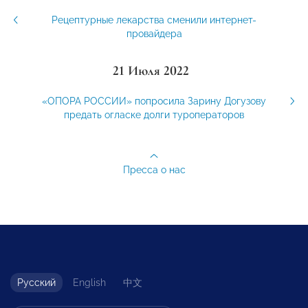
Рецептурные лекарства сменили интернет-
провайдера
21 Июля 2022
«ОПОРА РОССИИ» попросила Зарину Догузову
предать огласке долги туроператоров
Пресса о нас
Русский
English
中文