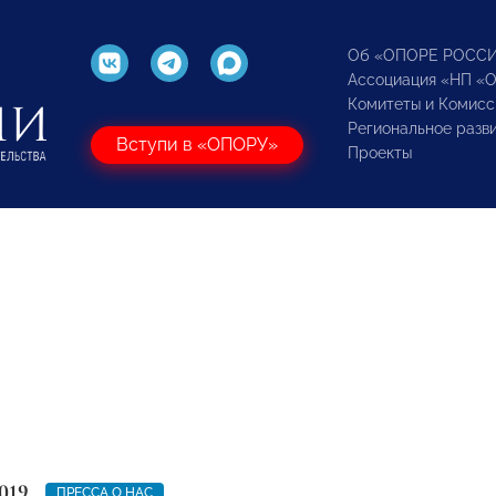
Об «ОПОРЕ РОСС
Ассоциация «НП «
Комитеты и Комисс
Региональное разв
Вступи в «ОПОРУ»
Проекты
019
ПРЕССА О НАС