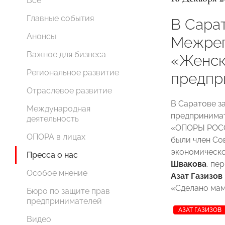
Все
Главные события
В Сара
Анонсы
Межрег
Важное для бизнеса
«Женс
Региональное развитие
предпр
Отраслевое развитие
В Саратове з
Международная
предпринимат
деятельность
«ОПОРЫ РОССИ
ОПОРА в лицах
были член С
экономическо
Пресса о нас
Швакова
, пе
Особое мнение
Азат Газизов
«Сделано мам
Бюро по защите прав
предпринимателей
АЗАТ ГАЗИЗОВ
Видео