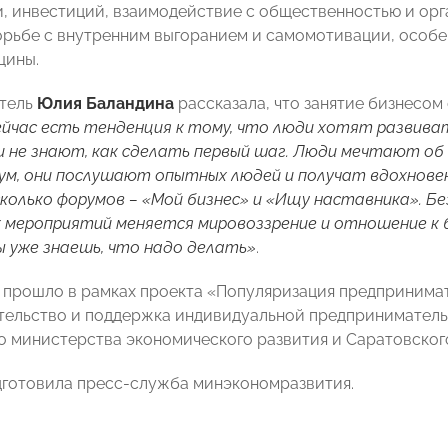
, инвестиций, взаимодействие с общественностью и орг
рьбе с внутренним выгоранием и самомотивации, особе
щины.
тель
Юлия Баландина
рассказала, что занятие бизнесом
йчас есть тенденция к тому, что люди хотят развиват
и не знают, как сделать первый шаг. Люди мечтают об 
м, они послушают опытных людей и получат вдохновени
сколько форумов
–
«Мой бизнес
» и
«Ищу наставника
». Б
 мероприятий меняется мировоззрение и отношение к 
ы уже знаешь, что надо делать
»
.
прошло в рамках проекта «Популяризация предпринимат
ельство и поддержка индивидуальной предприниматель
о министерства экономического развития и Саратовско
готовила пресс-служба минэкономразвития.