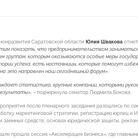
номразвития Саратовской области
Юлия Швакова
отмет
отим показать, что предпринимательством заниматься
м группам, которым оказываются особые меры государ
тории успеха, есть наставницы, которые помогут изб
 на это направлен наш сегодняшний форум
».
рждает статистика, крупные компании, которыми руко
результаты
»,
– подчеркнула сенатор Людмила Бокова.
роприятия после пленарного заседания разошлись по сек
аботку маркетинговой стратегии, регистрацию юрлиц и И
и заемных средств, основах юридической защиты, реклам
зале прошла сессия «Акселерация бизнеса», где главным