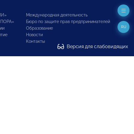
ИИ»
Международная деятельность
ОПОРА»
Бюро по защите прав предпринимателей
RU
ии
Образование
итие
Новости
Контакты
Версия для слабовидящих