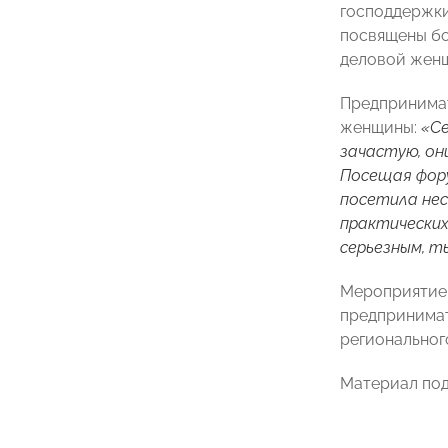
господдержки
посвящены бо
деловой жен
Предпринима
женщины:
«Се
зачастую, он
Посещая фору
посетила не
практических
серьезным, т
Мероприятие 
предпринимат
региональног
Материал под