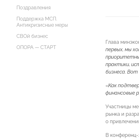
Поздравления
Поддержка МСП.
Антикризисные меры
СВОй бизнес
Глава минэко
ОПОРА — СТАРТ
первых, мы х
приоритетны
практики, ис
бизнеса. Вот
«
Как подтве
финансовые 
Участницы ме
рынка и разр
о привлечени
В конференц-