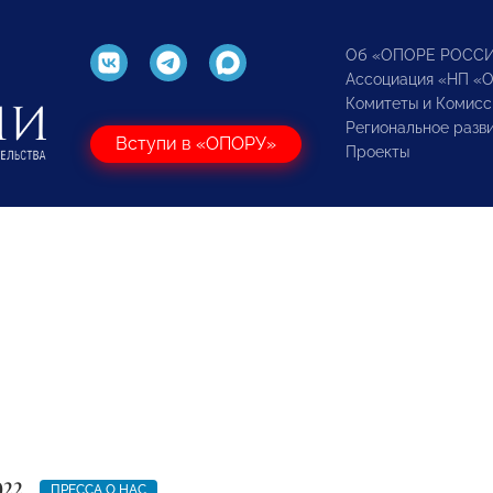
Об «ОПОРЕ РОСС
Ассоциация «НП «
Комитеты и Комисс
Региональное разв
Вступи в «ОПОРУ»
Проекты
022
ПРЕССА О НАС