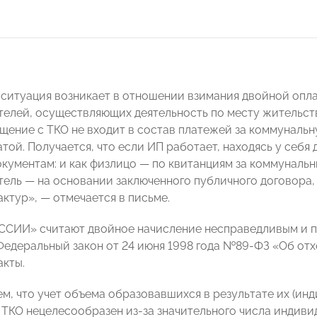
ситуация возникает в отношении взимания двойной опла
елей, осуществляющих деятельность по месту жительств
ащение с ТКО не входит в состав платежей за коммунальн
той. Получается, что если ИП работает, находясь у себя 
кументам: и как физлицо
—
по квитанциям за коммунальн
тель
—
на основании заключенного публичного договора,
актур»,
—
отмечается в письме.
СИИ» считают двойное начисление несправедливым и п
Федеральный закон от 24 июня 1998 года №89-ФЗ «Об отх
акты.
ем, что учет объема образовавшихся в результате их (и
 ТКО нецелесообразен из-за значительного числа индив