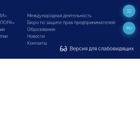
ИИ»
Международная деятельность
ОПОРА»
Бюро по защите прав предпринимателей
RU
ии
Образование
итие
Новости
Контакты
Версия для слабовидящих