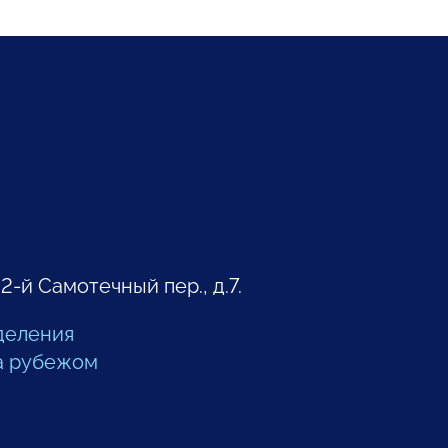
 2-й Самотечный пер., д.7.
деления
а рубежом