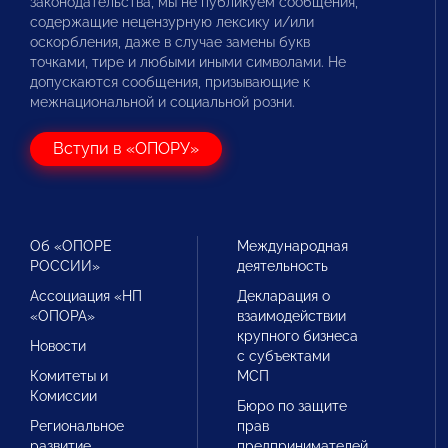
законодательства, мы не публикуем сообщения,
содержащие нецензурную лексику и/или
оскорбления, даже в случае замены букв
точками, тире и любыми иными символами. Не
допускаются сообщения, призывающие к
межнациональной и социальной розни.
Вступи в «ОПОРУ»
Об «ОПОРЕ
Международная
РОССИИ»
деятельность
Ассоциация «НП
Декларация о
«ОПОРА»
взаимодействии
крупного бизнеса
Новости
с субъектами
Комитеты и
МСП
Комиссии
Бюро по защите
Региональное
прав
развитие
предпринимателей