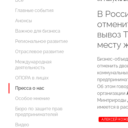
Все
Главные события
В Росс
Анонсы
отмени
Важное для бизнеса
вывоз 
Региональное развитие
месту 
Отраслевое развитие
Бизнес-объе
Международная
отменить дво
деятельность
коммунальных
ОПОРА в лицах
предпринимат
Об этом гово
Пресса о нас
организации
Особое мнение
Минприроды
имеется в ра
Бюро по защите прав
предпринимателей
АЛЕКСЕЙ КОЖ
Видео