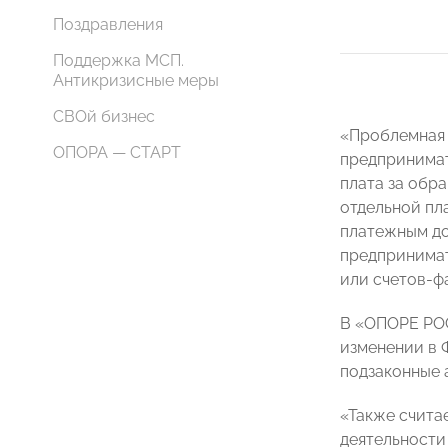
Поздравления
Поддержка МСП.
Антикризисные меры
СВОй бизнес
«Проблемная 
ОПОРА — СТАРТ
предпринимат
плата за обр
отдельной пла
платежным до
предпринима
или счетов-ф
В «ОПОРЕ РОС
изменении в 
подзаконные 
«Также счита
деятельности