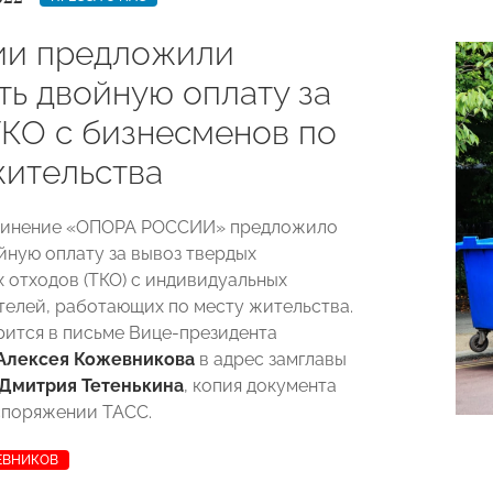
ии предложили
ть двойную оплату за
ТКО с бизнесменов по
жительства
динение «ОПОРА РОССИИ» предложило
йную оплату за вывоз твердых
 отходов (ТКО) с индивидуальных
елей, работающих по месту жительства.
рится в письме Вице-президента
Алексея Кожевникова
в адрес замглавы
Дмитрия Тетенькина
, копия документа
споряжении ТАСС.
ЕВНИКОВ