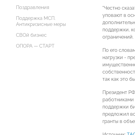
Поздравления
"Честно сказа
уповают в осн
Поддержка МСП.
дополнительны
Антикризисные меры
поддержки, к
СВОй бизнес
ограничений.
ОПОРА — СТАРТ
По его слова
нагрузки - п
имущественно
собственност
так как это бы
Президент Р
работниками 
поддержки би
предложил во
гранты в объе
Источник:
ТА