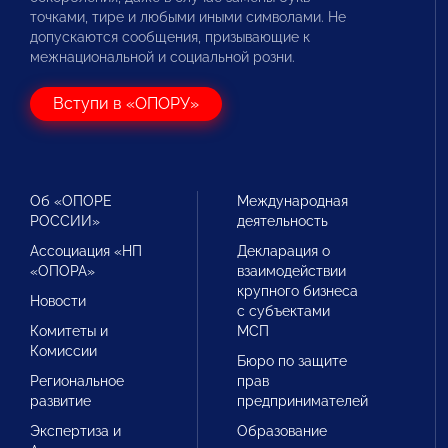
точками, тире и любыми иными символами. Не
допускаются сообщения, призывающие к
межнациональной и социальной розни.
Вступи в «ОПОРУ»
Об «ОПОРЕ
Международная
РОССИИ»
деятельность
Ассоциация «НП
Декларация о
«ОПОРА»
взаимодействии
крупного бизнеса
Новости
с субъектами
Комитеты и
МСП
Комиссии
Бюро по защите
Региональное
прав
развитие
предпринимателей
Экспертиза и
Образование