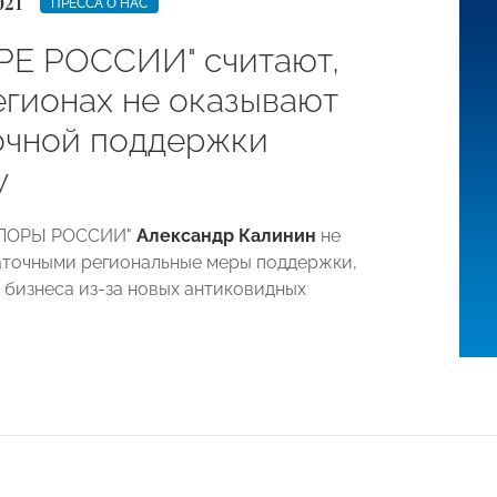
021
ПРЕССА О НАС
РЕ РОССИИ" считают,
егионах не оказывают
очной поддержки
у
ОПОРЫ РОССИИ"
Александр Калинин
не
аточными региональные меры поддержки,
 бизнеса из-за новых антиковидных