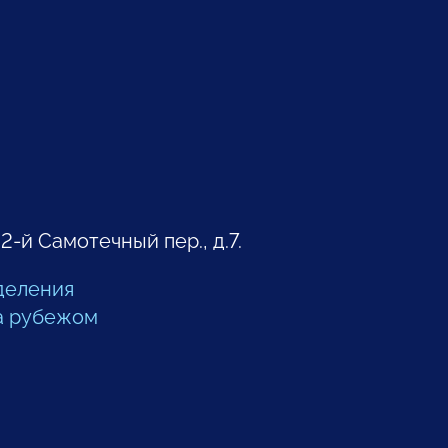
 2-й Самотечный пер., д.7.
деления
а рубежом