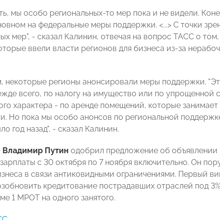
ть, мы особо региональных-то мер пока и не видели. Коне
овном на федеральные меры поддержки. <...> С точки зре
х мер", - сказал Калинин, отвечая на вопрос ТАСС о том
оторые ввели власти регионов для бизнеса из-за нерабо
м, некоторые регионы анонсировали меры поддержки. "Э
режде всего, по налогу на имущество или по упрощенной 
го характера - по аренде помещений, которые занимает 
и. Но пока мы особо анонсов по региональной поддержке 
ло год назад", - сказал Калинин.
Ф
Владимир Путин
одобрил предложение об объявлении в
зарплаты с 30 октября по 7 ноября включительно. Он по
знеса в связи антиковидными ограничениями. Первый в
зобновить кредитование пострадавших отраслей под 3%
ме 1 МРОТ на одного занятого.
СС