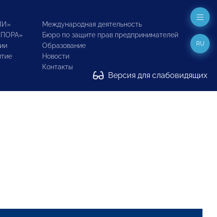
ИИ»
Международная деятельность
ОПОРА»
Бюро по защите прав предпринимателей
RU
ии
Образование
итие
Новости
Контакты
Версия для слабовидящих