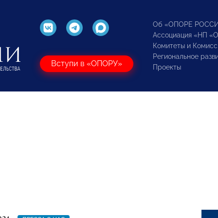
Об «ОПОРЕ РОСС
Ассоциация «НП «
Комитеты и Комисс
Региональное разв
Вступи в «ОПОРУ»
Проекты