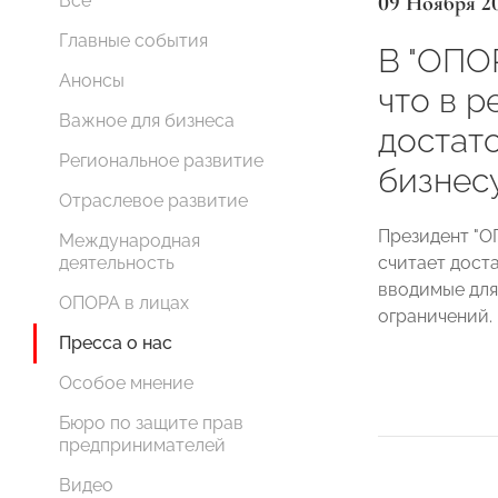
09 Ноября 2
Все
Главные события
В "ОПО
Анонсы
что в р
Важное для бизнеса
достат
Региональное развитие
бизнес
Отраслевое развитие
Президент "
Международная
считает дост
деятельность
вводимые для
ОПОРА в лицах
ограничений.
Пресса о нас
Особое мнение
Бюро по защите прав
предпринимателей
Видео