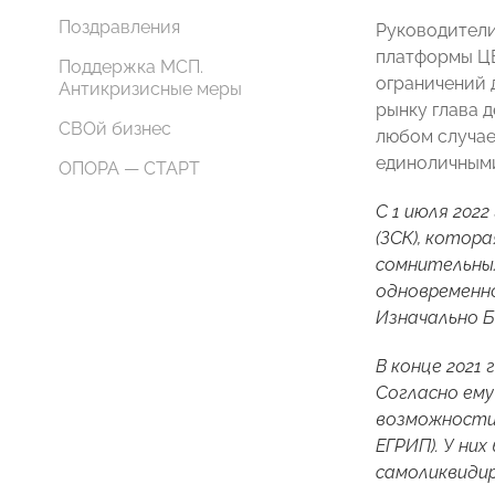
Поздравления
Руководители
платформы ЦБ
Поддержка МСП.
ограничений 
Антикризисные меры
рынку глава 
СВОй бизнес
любом случае
единоличными
ОПОРА — СТАРТ
С 1 июля 202
(ЗСК), котор
сомнительных
одновременно
Изначально Б
В конце 2021
Согласно ему
возможности 
ЕГРИП). У ни
самоликвиди