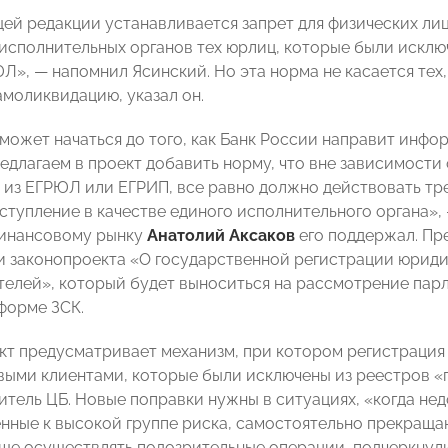
ей редакции устанавливается запрет для физических лиц
исполнительных органов тех юрлиц, которые были исклю
», — напомнил Ясинский. Но эта норма не касается тех, 
амоликвидацию, указал он.
может начаться до того, как Банк России направит инф
редлагаем в проект добавить норму, что вне зависимости 
 из ЕГРЮЛ или ЕГРИП, все равно должно действовать тр
ступление в качестве единого исполнительного органа»,
финансовому рынку
Анатолий Аксаков
его поддержал. Пр
 законопроекта «О государственной регистрации юриди
елей», который будет выноситься на рассмотрение парл
форме ЗСК.
кт предусматривает механизм, при котором регистрация
ыми клиентами, которые были исключены из реестров «
итель ЦБ. Новые поправки нужны в ситуациях, «когда н
енные к высокой группе риска, самостоятельно прекращаю
ьше осуществлять подозрительные операции, подчеркнули