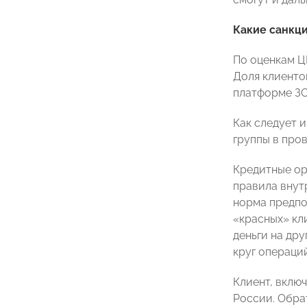
Какие санкц
По оценкам Ц
Доля клиенто
платформе ЗС
Как следует 
группы в про
Кредитные ор
правила внут
норма предпо
«красных» кл
деньги на др
круг операци
Клиент, вклю
России. Обра