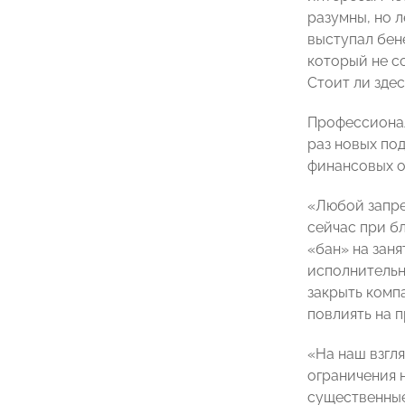
разумны, но 
выступал бен
который не с
Стоит ли зде
Профессионал
раз новых по
финансовых о
«Любой запре
сейчас при б
«бан» на зан
исполнитель
закрыть комп
повлиять на 
«На наш взгл
ограничения 
существенные