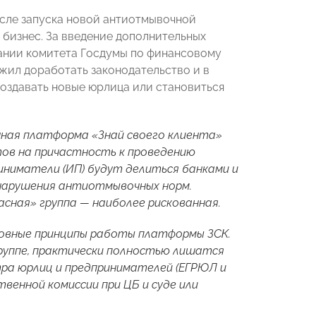
осле запуска новой антиотмывочной
 бизнес. За введение дополнительных
дании комитета Госдумы по финансовому
жил доработать законодательство и в
создавать новые юрлица или становиться
чная платформа «Знай своего клиента»
тов на причастность к проведению
иниматели (ИП) будут делиться банками и
 нарушения антиотмывочных норм.
асная» группа — наиболее рискованная.
сновные принципы работы платформы ЗСК.
группе, практически полностью лишатся
ра юрлиц и предпринимателей (ЕГРЮЛ и
венной комиссии при ЦБ и суде или