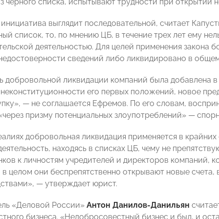
з черного списка, испытывают трудности при открытии но
 инициатива выглядит последовательной, считает Капуст
ный список, то, по мнению ЦБ, в течение трех лет ему нел
ельской деятельностью. Для целей применения закона б
недостоверности сведений либо ликвидировано в общем
 добровольной ликвидации компаний была добавлена в 
 неконституционности его первых положений, новое пр
пку», — не соглашается Ефремов. По его словам, воспри
«через призму потенциальных злоупотреблений» — спорн
еалиях добровольная ликвидация применяется в крайних 
еятельность, находясь в списках ЦБ, чему не препятству
нков к личностям учредителей и директоров компаний, к
, в целом они беспрепятственно открывают новые счета,
ствами», — утверждает юрист.
ель «Деловой России»
Антон Данилов-Данильян
считает
стного бизнеса. «Недобросовестный бизнес и был, и оста