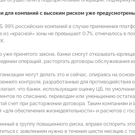
ии для компаний с высоким риском уже предусмотрен
Б, 99% российских компаний в случае применения платфо
в из «красной» зоны не превышает 0,7%, отмечалось в по
К.
из уже принятого закона, банки смогут отказывать юрлиц
ведении операций, расторгать договоры обслуживания ил
ганизации могут делать это и сейчас, опираясь на основ
реннего контроля, разработанные для противодействия 
лагает, что банки, использующие оценку ЦБ, по умолчан
иентов по списанию, переводам или уменьшению остатка 
угой счет при расторжении договора. Таким компаниям и
й «для обеспечения жизнедеятельности» и расчетов с го
ченный в группу повышенного риска, вправе оспорить э
титься с заявлением нужно в течение шести месяцев с т