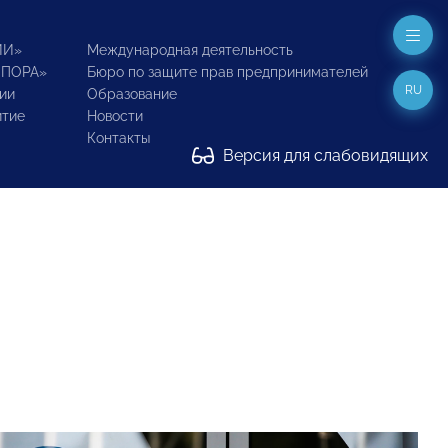
ИИ»
Международная деятельность
ОПОРА»
Бюро по защите прав предпринимателей
RU
ии
Образование
итие
Новости
Контакты
Версия для слабовидящих