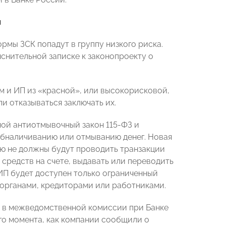
ы
рмы ЗСК попадут в группу низкого риска.
яснительной записке к законопроекту о
ам и ИП из «красной», или высокорисковой,
и отказываться заключать их.
ной антиотмывочный закон 115-ФЗ и
обналичиванию или отмыванию денег. Новая
ию не должны будут проводить транзакции
средств на счете, выдавать или переводить
 ИП будет доступен только ограниченный
сорганами, кредиторами или работниками.
то в межведомственной комиссии при Банке
ого момента, как компании сообщили о