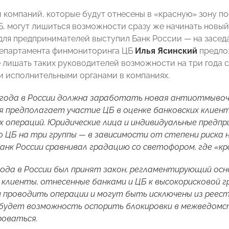
 компаний, которые будут отнесены в «красную» зону п
, могут лишиться возможности сразу же начинать новый
для предпринимателей выступил Банк России — на засе
департамента финмониторинга ЦБ
Илья Ясинский
предло
 лишать таких руководителей возможности на три года 
 исполнительными органами в компаниях.
2 года в России должна заработать новая антиотмыво
ая предполагает участие ЦБ в оценке банковских клиен
 операций. Юридические лица и индивидуальные предпр
 ЦБ на три группы — в зависимости от степени риска
анк России сравнивал градацию со светофором, где «кр
 года в России был принят закон, регламентирующий о
 клиенты, отнесенные банками и ЦБ к высокорисковой 
проводить операции и могут быть исключены из реест
х будет возможность оспорить блокировки в межведомст
роваться.