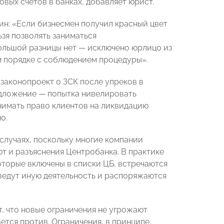
вых счетов в банках, добавляет юрист.
ин: «Если бизнесмен получил красный цвет
ьзя позволять заниматься
ольшой разницы нет — исключено юрлицо из
 порядке с соблюдением процедуры».
законопроект о ЗСК после упреков в
едложение — попытка нивелировать
нимать право клиентов на ликвидацию
о.
случаях, поскольку многие компании
ют и разъяснения Центробанка. В практике
оторые включены в списки ЦБ, встречаются
 ведут иную деятельность и распоряжаются
, что новые ограничения не угрожают
ется против. Ограничения, в принципе,