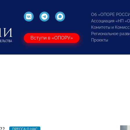
Об «ОПОРЕ РОСС
Ассоциация «НП «
Комитеты и Комисс
Региональное разв
Вступи в «ОПОРУ»
Проекты
22
ПРЕССА О НАС