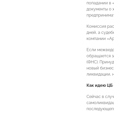
попадании в 
документы о 
предпринимат
Комиссия рас
дней, а суде
компании «А
Если межведо
обращается з
(ФНС). Прину
новый бизнес
ликвидации, 
Как идею ЦБ 
Сейчас в слу
самоликвидац
последующего