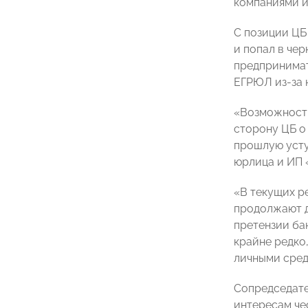
компаниями и
С позиции ЦБ
и попал в чер
предпринимат
ЕГРЮЛ из-за 
«Возможность
сторону ЦБ о
прошлую усту
юрлица и ИП 
«В текущих р
продолжают д
претензии ба
крайне редко
личными сред
Сопредседат
интересам че