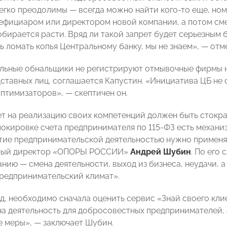
легко преодолимы — всегда можно найти кого-то еще, ном
ефициаром или директором новой компании, а потом смен
обирается расти. Вряд ли такой запрет будет серьезным
сь ломать копья Центральному банку, мы не знаем», — от
ьные обнальщики не регистрируют отмывочные фирмы на
дставных лиц, соглашается Капустин. «Инициатива ЦБ не 
птимизаторов», — скептичен он.
т на реализацию своих компетенций должен быть стокр
локировке счета предпринимателя по 115-ФЗ есть механ
ятие предпринимательской деятельностью нужно применя
ный директор «ОПОРЫ РОССИИ»
Андрей Шубин
. По его
анию — смена деятельности, выход из бизнеса, неудачи, 
предпринимательский климат».
яд, необходимо сначала оценить сервис «Знай своего кл
на деятельность для добросовестных предпринимателей,
 меры», — заключает Шубин.