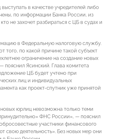
 выступать в качестве учредителей либо
чены, по информации Банка России, из
кто не захочет разбираться с ЦБ в судах и
ормацию в Федеральную налоговую службу.
от того, по какой причине такой субъект
ехлетнее ограничение на создание новых
 — пояснил Ясинский. Глава комитета
едложение ЦБ будет учтено при
ческих лиц и индивидуальных
амента как проект-спутник уже принятой
 новых юрлиц невозможна только теми
принудительно» ФНС России», — пояснил
едобросовестные участники финансового
т свою деятельность». Без новых мер они
 в Банке России.