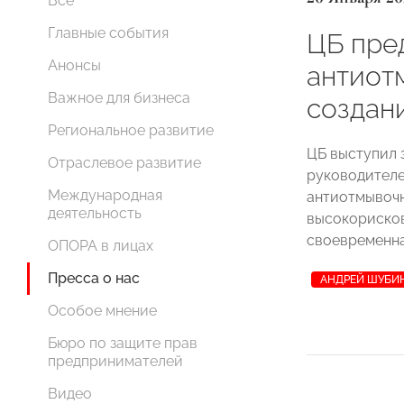
Все
Главные события
ЦБ пре
Анонсы
антиот
Важное для бизнеса
создан
Региональное развитие
ЦБ выступил 
Отраслевое развитие
руководителе
Международная
антиотмывочн
деятельность
высокорисков
своевременна
ОПОРА в лицах
Пресса о нас
АНДРЕЙ ШУБИ
Особое мнение
Бюро по защите прав
предпринимателей
Видео