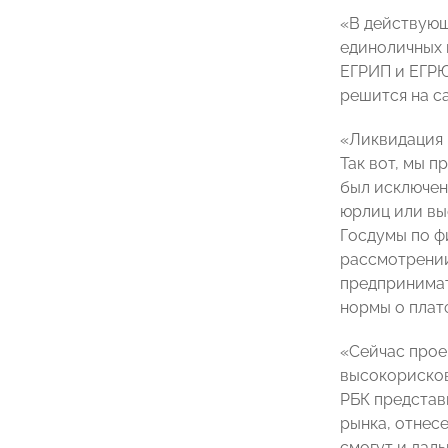
«В действующ
единоличных 
ЕГРИП и ЕГРЮЛ
решится на с
«Ликвидация 
Так вот, мы п
был исключен
юрлиц или вы
Госдумы по 
рассмотрении
предпринимат
нормы о плат
«Сейчас прое
высокорисков
РБК представ
рынка, отнес
смогут и дал