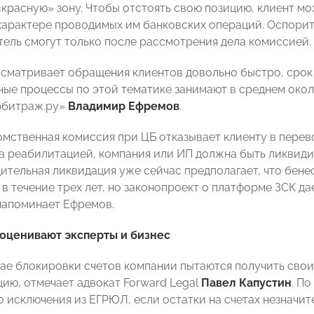
«красную» зону. Чтобы отстоять свою позицию, клиент м
характере проводимых им банковских операций. Оспорит
ель смогут только после рассмотрения дела комиссией.
сматривает обращения клиентов довольно быстро, срок 
бные процессы по этой тематике занимают в среднем око
рбитраж.ру»
Владимир Ефремов
.
мственная комиссия при ЦБ отказывает клиенту в перево
а реабилитацией, компания или ИП должна быть ликвид
дительная ликвидация уже сейчас предполагает, что бен
 в течение трех лет, но законопроект о платформе ЗСК 
напоминает Ефремов.
оценивают эксперты и бизнес
чае блокировки счетов компании пытаются получить свои 
ию, отмечает адвокат Forward Legal
Павел Капустин
. П
 исключения из ЕГРЮЛ, если остатки на счетах незначите