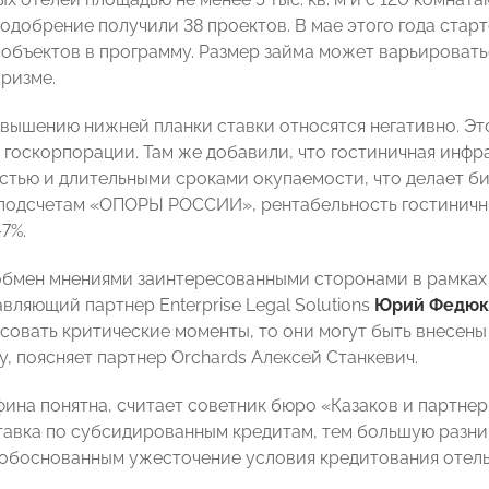
 одобрение получили 38 проектов. В мае этого года стар
объектов в программу. Размер займа может варьироваться
уризме.
овышению нижней планки ставки относятся негативно. Эт
в госкорпорации. Там же добавили, что гостиничная инф
тью и длительными сроками окупаемости, что делает б
 подсчетам «ОПОРЫ РОССИИ», рентабельность гостиничн
7%.
обмен мнениями заинтересованными сторонами в рамках
вляющий партнер Enterprise Legal Solutions
Юрий Федюк
асовать критические моменты, то они могут быть внесены
у, поясняет партнер Orchards Алексей Станкевич.
ина понятна, считает советник бюро «Казаков и партне
тавка по субсидированным кредитам, тем большую разниц
еобоснованным ужесточение условия кредитования отель