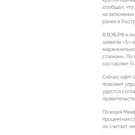
сообщал, что
на включение 
ранее в Рост
В ВЭБ.РФ к п
заявили «Ъ» 
маржинальнос
ставкам». По
составляет 5–
Сейчас идет 
поясняет упра
удастся согл
правительств
Позиция Минф
процентная с
он считает н