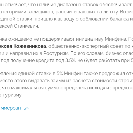
 отмечает, что наличие диапазона ставок обеспечивает 
атегориями заемщиков, рассчитывающих на льготу. Возм
единой ставки, пришло к выводу о соблюдении баланса 
ексей Станкевич.
нка ожидаемо не поддерживают инициативу Минфина. П
ексея Кожевникова
, общественно-экспертный совет по
и и направил их в Ростуризм. По его словам, бизнес опа
под получение кредита под 3,5%, не будет работать при 5
пления единой ставки в 5% Минфин также предложил от
вместо этого выдавать займы из расчета стоимости строи
, что максимальная сумма определена исходя из предло
о туризму.
оммерсантъ»