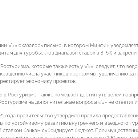
ии «Ъ» оказалось письмо, в котором Минфин уведомляет
итам для туробъектов диапазон ставок в 3–5% и закрепит
Ростуризма, которые также есть у «Ъ», следует, что ведо
окращению числа участников программы, увеличению зат
рректирует экономику проектов.
ы в Ростуризме, также помешает достигнуть целей нацпр
Ростуризме на дополнительные вопросы «Ъ» не ответили
21 года правительство утвердило правила предоставлени
ы по устойчивому развитию внутреннего и въездного тур
 ставкой банкам субсидирует бюджет. Преимущественно
х отелей площадью не менее 5 тыс. кв. м и с 120 комнат