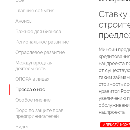
Все
Главные события
Ставку 
Анонсы
строит
Важное для бизнеса
предло
Региональное развитие
Минфин предл
Отраслевое развитие
кредитования
Международная
нацпроекта п
деятельность
от существую
таким займам
ОПОРА в лицах
стоимость сре
Пресса о нас
нравится Рос
увеличению п
Особое мнение
обслуживание
Бюро по защите прав
нацпроекта.
предпринимателей
АЛЕКСЕЙ КОЖ
Видео