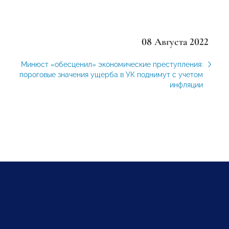
08 Августа 2022
Минюст «обесценил» экономические преступления:
пороговые значения ущерба в УК поднимут с учетом
инфляции