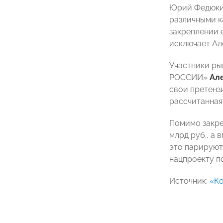
Юрий Федюкин
различными к
закреплении 
исключает Ал
Участники ры
РОССИИ»
Ал
свои претензи
рассчитанная 
Помимо закре
млрд руб., а 
это парируют
нацпроекту п
Источник:
«К