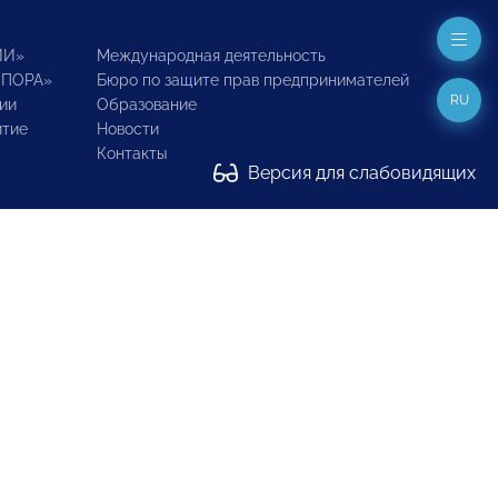
ИИ»
Международная деятельность
ОПОРА»
Бюро по защите прав предпринимателей
RU
ии
Образование
итие
Новости
Контакты
Версия для слабовидящих