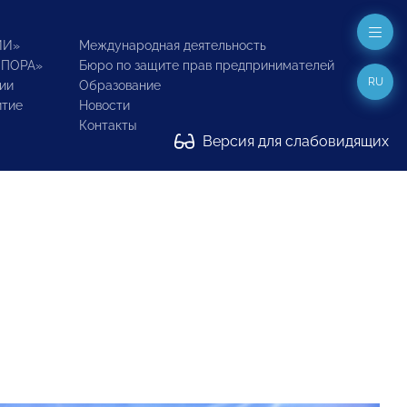
ИИ»
Международная деятельность
ОПОРА»
Бюро по защите прав предпринимателей
RU
ии
Образование
итие
Новости
Контакты
Версия для слабовидящих