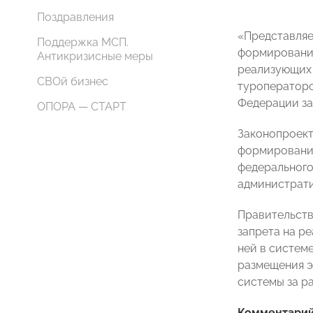
Поздравления
«Представляе
Поддержка МСП.
формированию
Антикризисные меры
реализующих 
СВОй бизнес
туроператоро
Федерации за
ОПОРА — СТАРТ
Законопроект
формирования
федерального
администрати
Правительств
запрета на р
ней в систем
размещения э
системы за р
Комментарий