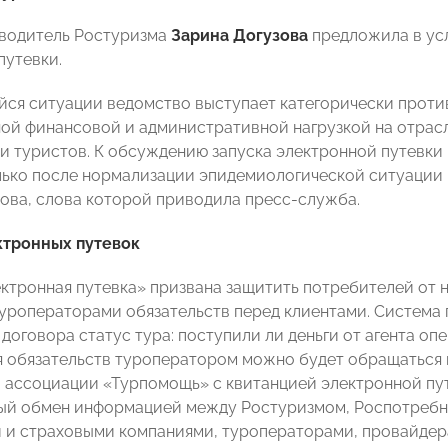
оводитель Ростуризма
Зарина Догузова
предложила в ус
путевки.
ся ситуации ведомство выступает категорически против
ой финансовой и административной нагрузкой на отрасл
чи туристов. К обсуждению запуска электронной путевки
лько после нормализации эпидемиологической ситуации 
зова, слова которой приводила пресс-служба.
ктронных путевок
ктронная путевка» призвана защитить потребителей от 
уроператорами обязательств перед клиентами. Система 
договора статус тура: поступили ли деньги от агента оп
 обязательств туроператором можно будет обращаться 
 ассоциации «Турпомощь» с квитанцией электронной пу
й обмен информацией между Ростуризмом, Роспотребна
 и страховыми компаниями, туроператорами, провайдера