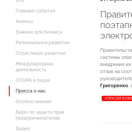
Все
Главные события
Правит
Анонсы
поэтап
Важное для бизнеса
электр
Региональное развитие
Правительств
Отраслевое развитие
системы элек
Международная
внедрение их
деятельность
отзыв на соо
руководителе
ОПОРА в лицах
Григоренко
,
Пресса о нас
АЛЕКСЕЙ КОЖ
Особое мнение
Бюро по защите прав
предпринимателей
Видео