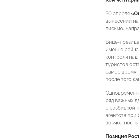
20 апреля
«О
вынесении на
письмо, напр
Вице-презид
именно сейча
контроля над 
туристов оста
самое время 
после того ка
Одновременно
ряд важных д
с разбивкой п
агентств при
возможность 
Позиция Рос