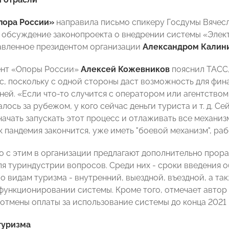
пора России»
направила письмо спикеру Госдумы Вячес
 обсуждение законопроекта о внедрении системы «Элек
авленное президентом организации
Александром Калин
ент «Опоры России»
Алексей Кожевников
пояснил ТАСС,
с, поскольку с одной стороны даст возможность для фина
ней. «Если что-то случится с оператором или агентством
лось за рубежом, у кого сейчас деньги туриста и т. д. Се
начать запускать этот процесс и отлаживать все механиз
к пандемия закончится, уже иметь "боевой механизм", раб
 с этим в организации предлагают дополнительно прора
ля туриндустрии вопросов. Среди них - сроки введения 
о видам туризма - внутренний, выездной, въездной, а та
 функционировании системы. Кроме того, отмечает автор
отмены оплаты за использование системы до конца 2021 
туризма