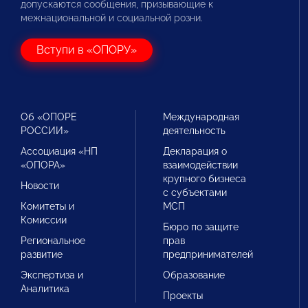
допускаются сообщения, призывающие к
межнациональной и социальной розни.
Вступи в «ОПОРУ»
Об «ОПОРЕ
Международная
РОССИИ»
деятельность
Ассоциация «НП
Декларация о
«ОПОРА»
взаимодействии
крупного бизнеса
Новости
с субъектами
Комитеты и
МСП
Комиссии
Бюро по защите
Региональное
прав
развитие
предпринимателей
Экспертиза и
Образование
Аналитика
Проекты