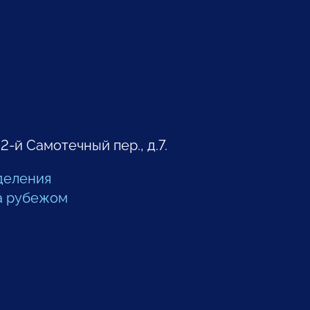
 2-й Самотечный пер., д.7.
деления
а рубежом