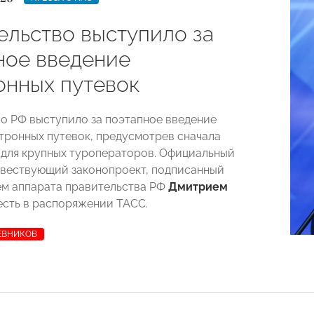
ельство выступило за
ное введение
онных путевок
о РФ выступило за поэтапное введение
тронных путевок, предусмотрев сначала
 для крупных туроператоров. Официальный
твествующий законопроект, подписанный
м аппарата правительства РФ
Дмитрием
 есть в распоряжении ТАСС.
ЕВНИКОВ