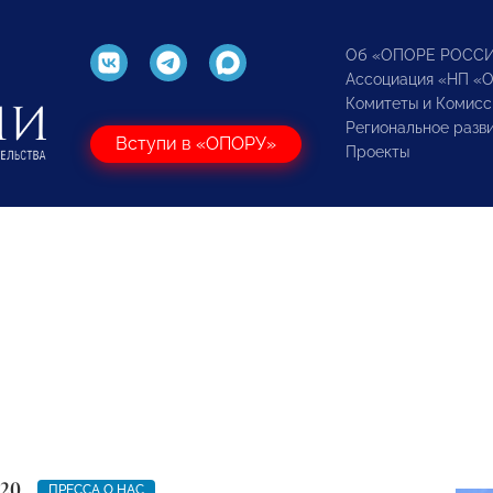
Об «ОПОРЕ РОСС
Ассоциация «НП «
Комитеты и Комисс
Региональное разв
Вступи в «ОПОРУ»
Проекты
020
ПРЕССА О НАС