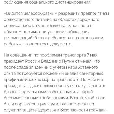
соблюдения социального дистанцирования.
«Видится целесообразным разрешить предприятиям
общественного питания на объектах дорожного
сервиса работать не только на вынос, но и в
обычном режиме при условии соблюдения
рекомендаций Роспотребнадзора по организации
работы», - говорится в документе.
На
совещании
по
проблемам
транспорта
7
мая
президент
России
Владимир
Путин
отмечал
,
что
после
спада
эпидемии
с
учетом
наработанного
опыта
потребуется
серьезный
анализ
санитарных
,
профилактических
мер
на
транспорте
.
По
мнению
президента
,
здесь
нельзя
перегнуть
палку
,
задавить
бизнес
формальными
,
избыточными
,
а
порой
бессмысленными
требованиями
.
Важно
,
чтобы
они
были
соразмерны
рискам
и
,
главное
,
реально
служили
защите
здоровья
и
безопасности
граждан
.