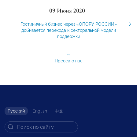
09 Июня 2020
Гостиничный бизнес через «ОПОРУ РОССИИ»
добивается перехода к секторальной модели
поддержки
Пресса о нас
Русский
English
中文