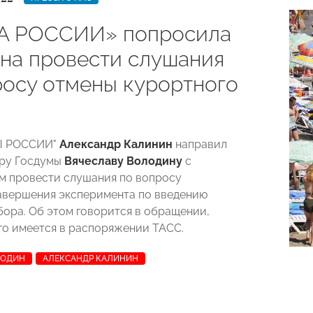
А РОССИИ» попросила
на провести слушания
росу отмены курортного
Ы РОССИИ"
Александр Калинин
направил
еру Госдумы
Вячеславу Володину
с
 провести слушания по вопросу
авершения эксперимента по введению
бора. Об этом говорится в обращении,
го имеется в распоряжении ТАСС.
ЛОДИН
АЛЕКСАНДР КАЛИНИН