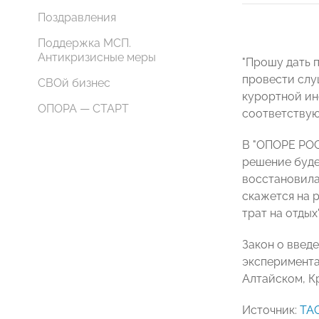
Поздравления
Поддержка МСП.
Антикризисные меры
"Прошу дать 
провести слу
СВОй бизнес
курортной ин
ОПОРА — СТАРТ
соответствую
В "ОПОРЕ РОС
решение буде
восстановила
скажется на 
трат на отды
Закон о введ
эксперимента
Алтайском, К
Источник:
ТА