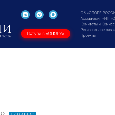
Об «ОПОРЕ РОСС
Ассоциация «НП «
Комитеты и Комисс
Региональное разв
Вступи в «ОПОРУ»
Проекты
022
ПРЕССА О НАС