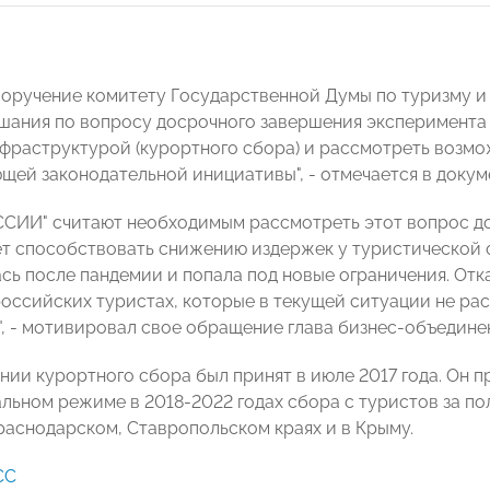
поручение комитету Государственной Думы по туризму 
шания по вопросу досрочного завершения эксперимента 
фраструктурой (курортного сбора) и рассмотреть возмо
щей законодательной инициативы", - отмечается в докум
СИИ" считают необходимым рассмотреть этот вопрос до 
т способствовать снижению издержек у туристической о
сь после пандемии и попала под новые ограничения. Отк
российских туристах, которые в текущей ситуации не р
х", - мотивировал свое обращение глава бизнес-объедине
ении курортного сбора был принят в июле 2017 года. Он 
льном режиме в 2018-2022 годах сбора с туристов за п
раснодарском, Ставропольском краях и в Крыму.
СС