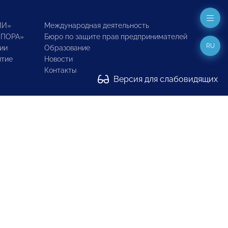
ИИ»
Международная деятельность
ОПОРА»
Бюро по защите прав предпринимателей
RU
ии
Образование
итие
Новости
Контакты
Версия для слабовидящих