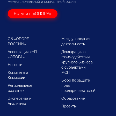
межнациональной и социальной розни.
Вступи в «ОПОРУ»
Об «ОПОРЕ
Международная
РОССИИ»
деятельность
Ассоциация «НП
Декларация о
«ОПОРА»
взаимодействии
крупного бизнеса
Новости
с субъектами
Комитеты и
МСП
Комиссии
Бюро по защите
Региональное
прав
развитие
предпринимателей
Экспертиза и
Образование
Аналитика
Проекты