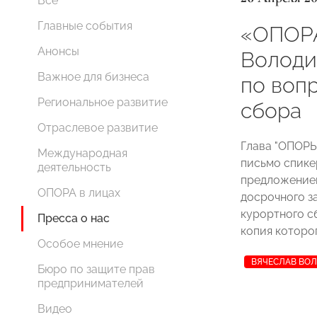
Все
Главные события
«ОПОР
Анонсы
Володи
Важное для бизнеса
по воп
Региональное развитие
сбора
Отраслевое развитие
Глава "ОПОР
Международная
письмо спик
деятельность
предложением
ОПОРА в лицах
досрочного з
курортного с
Пресса о нас
копия которо
Особое мнение
ВЯЧЕСЛАВ ВО
Бюро по защите прав
предпринимателей
Видео