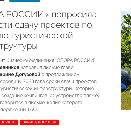
А РОССИИ» попросила
сти сдачу проектов по
ию туристической
труктуры
ент бизнес-объединения "ОПОРА РОССИИ"
евников
направил письмо главе
арине Догузовой
с предложением
 середину 2023 года сроки сдачи проектов
туристической инфраструктуры, которые
 создание кемпингов, обустройство пляжей
 говорится в письме, копия которого
споряжении ТАСС.
ЕВНИКОВ
ЗАРИНА ДОГУЗОВА