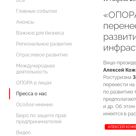
Все
Главные события
«ОПОР
Анонсы
перене
Важное для бизнеса
развит
Региональное развитие
инфрас
Отраслевое развитие
Вице-презид
Международная
Алексей Кож
деятельность
Ростуризма
З
ОПОРА в лицах
перенести на
по развитию 
Пресса о нас
предполагают
Особое мнение
и др. Об этом
имеется в ра
Бюро по защите прав
предпринимателей
АЛЕКСЕЙ КОЖ
Видео