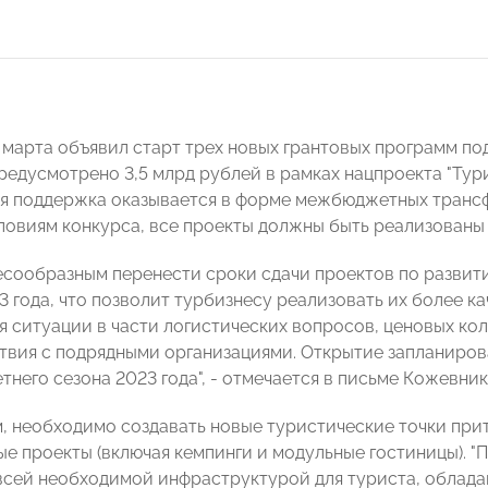
 марта объявил старт трех новых грантовых программ по
предусмотрено 3,5 млрд рублей в рамках нацпроекта "Тур
ая поддержка оказывается в форме межбюджетных трансф
словиям конкурса, все проекты должны быть реализованы
есообразным перенести сроки сдачи проектов по развит
3 года, что позволит турбизнесу реализовать их более к
 ситуации в части логистических вопросов, ценовых ко
твия с подрядными организациями. Открытие запланиро
тнего сезона 2023 года", - отмечается в письме Кожевник
м, необходимо создавать новые туристические точки при
ые проекты (включая кемпинги и модульные гостиницы). "
всей необходимой инфраструктурой для туриста, облад