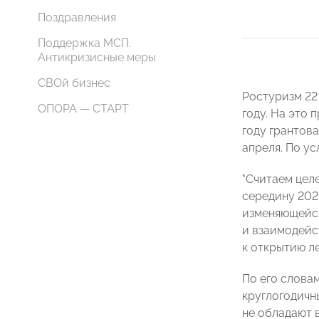
Поздравления
Поддержка МСП.
Антикризисные меры
СВОй бизнес
Ростуризм 22
ОПОРА — СТАРТ
году. На это 
году грантов
апреля. По у
"Считаем цел
середину 202
изменяющейся
и взаимодейс
к открытию ле
По его слова
круглогодичн
не обладают 