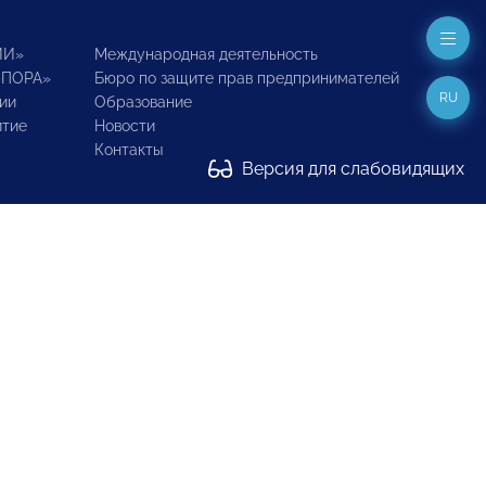
ИИ»
Международная деятельность
ОПОРА»
Бюро по защите прав предпринимателей
RU
ии
Образование
итие
Новости
Контакты
Версия для слабовидящих