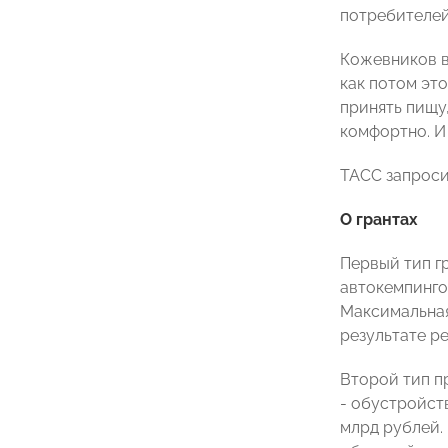
потребителей
Кожевников в
как потом эт
принять пищу
комфортно. И
ТАСС запроси
О грантах
Первый тип г
автокемпинго
Максимальная
результате р
Второй тип п
- обустройст
млрд рублей.