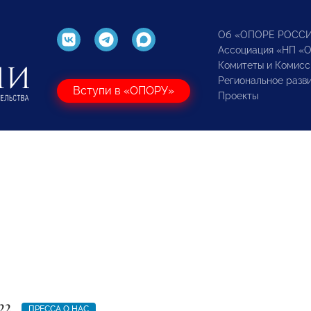
Об «ОПОРЕ РОСС
Ассоциация «НП «
Комитеты и Комисс
Региональное разв
Вступи в «ОПОРУ»
Проекты
22
ПРЕССА О НАС