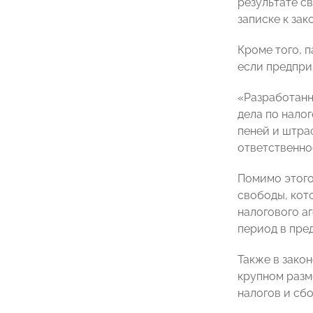
результате с
записке к за
Кроме того, 
если предпри
«Разработанн
дела по нало
пеней и штра
ответственно
Помимо этого
свободы, кот
налогового аг
период в пре
Также в зако
крупном разм
налогов и сбо