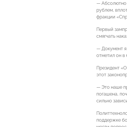
— Абсолютно 
рублем, впло
фракции «Спр
Первый зампр
смягчать нак
— Документ я 
отметил он в
Президент 
этот законопр
— Это наше п
погашена, по
сильно зависи
Политтехнол
поддержке бо
могли попрос