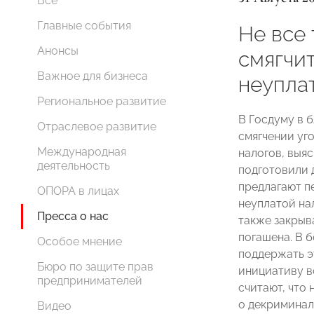
Все
Главные события
Не все 
Анонсы
смягчит
Важное для бизнеса
неупла
Региональное развитие
В Госдуму в 
Отраслевое развитие
смягчении уго
Международная
налогов, выя
деятельность
подготовили 
предлагают п
ОПОРА в лицах
неуплатой нал
Пресса о нас
также закрыв
погашена. В 
Особое мнение
поддержать э
Бюро по защите прав
инициативу в
предпринимателей
считают, что
о декриминал
Видео