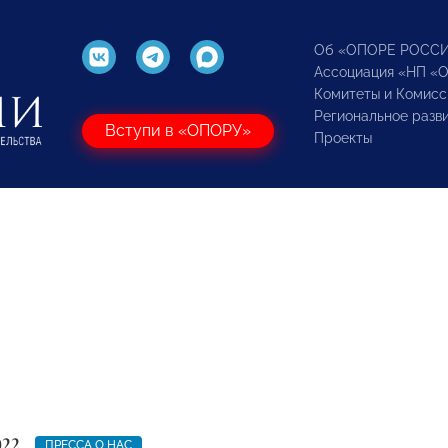
Об «ОПОРЕ РОСС
Ассоциация «НП «
Комитеты и Комисс
Региональное разв
Вступи в «ОПОРУ»
Проекты
022
ПРЕССА О НАС