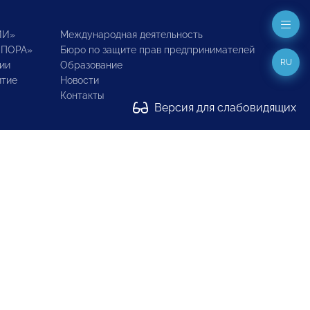
ИИ»
Международная деятельность
ОПОРА»
Бюро по защите прав предпринимателей
RU
ии
Образование
итие
Новости
Контакты
Версия для слабовидящих