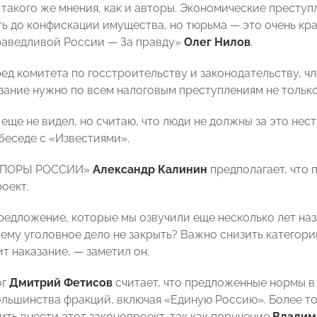
такого же мнения, как и авторы. Экономические преступ
ть до конфискации имущества, но тюрьма — это очень кр
аведливой России — За правду»
Олег Нилов
.
ед комитета по госстроительству и законодательству, 
азание нужно по всем налоговым преступлениям не только
еще не видел, но считаю, что люди не должны за это нес
 беседе с «Известиями».
«ОПОРЫ РОССИИ»
Александр Калинин
предполагает, что 
оект.
редложение, которые мы озвучили еще несколько лет наз
чему уголовное дело не закрыть? Важно снизить категори
т наказание, — заметил он.
ог
Дмитрий Фетисов
считает, что предложенные нормы в
льшинства фракций, включая «Единую Россию». Более тог
ить внести этот законопроект, так как поручение
Владим