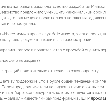
гичные поправки в законодательство разработал Минюст,
Ведомство предложило уменьшить максимальный срок ли
щать уголовные дела после полного погашения задолжен
так и не поступила.
 «Известиям» в пресс-службе Минюста, законопроект, п
 получило, документ находится на рассмотрении.
аправили запрос в правительство с просьбой оценить п
вное дело не закрыть?
е фракций положительно отнеслись к законопроекту.
циативу поддержим. Это в русле общей тенденции смягч
. Порой предприниматели попадают в такие сложные сит
чинают бороться конкуренты, которые жалуются в налого
а, — заявил «Известиям» зампред фракции ЛДПР
Яросла