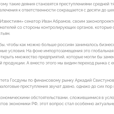
ому такие деяния становятся преступлениями средней тяж
влечения к ответственности сокращается с десяти до шес
«Известиям» сенатор Иван Абрамов, своим законопроект
мателей со стороны контролирующих органов, которые 
тьям.
бы, чтобы как можно больше россиян занималось бизнесо
ные условия. На фоне импортозамещения это глобальная 
ткрыть множество предприятий, которые могли бы заме
й продукции. А вместо этого мы видим переход рынка с е
тета Госдумы по финансовому рынку Аркадий Свистунов 
налоговые преступления звучат давно, однако до сих пор 
экономическими обстоятельствами, сложившимися в усло
ктов экономики РФ, этот вопрос стал особенно актуальн