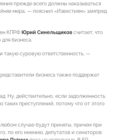
ления прежде всего должны наказываться
айняя мера, — пояснил «Известиям» зампред
член КПРФ
Юрий Синельщиков
считает, что
 для бизнеса.
ти такую суровую ответственность, —
представители бизнеса также поддержат
ад. Ну, действительно, если задолженность
ю таких преступлений, потому что от этого
 любом случае будут приняты, причем при
о, по его мнению, депутатов и сенаторов
ира Путина
пока не исполнено. В ЕР