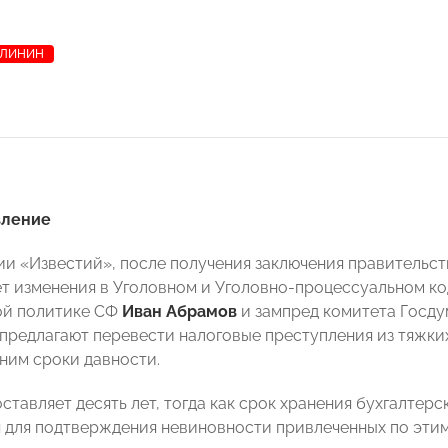
АЛИНИН
вление
и «Известий», после получения заключения правительств
т изменения в Уголовном и Уголовно-процессуальном код
ой политике СФ
Иван Абрамов
и зампред комитета Госд
предлагают перевести налоговые преступления из тяжких
 ним сроки давности.
ставляет десять лет, тогда как срок хранения бухгалтер
 для подтверждения невиновности привлеченных по этим с