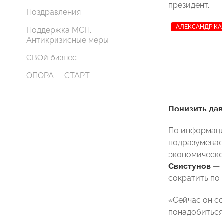
президент.
Поздравления
АЛЕКСАНДР К
Поддержка МСП.
Антикризисные меры
СВОй бизнес
ОПОРА — СТАРТ
Понизить да
По информаци
подразумевае
экономическ
Свистунов
— 
сократить по
«Сейчас он со
понадобиться