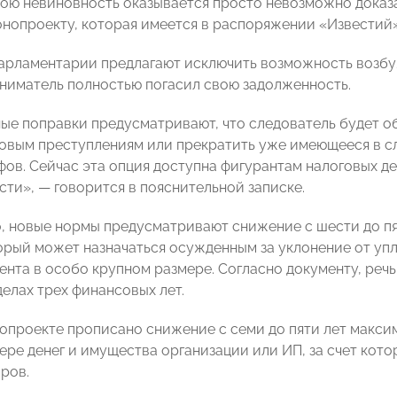
вою невиновность оказывается просто невозможно доказа
конопроекту, которая имеется в распоряжении «Известий»
парламентарии предлагают исключить возможность возбуж
ниматель полностью погасил свою задолженность.
ые поправки предусматривают, что следователь будет об
говым преступлениям или прекратить уже имеющееся в с
фов. Сейчас эта опция доступна фигурантам налоговых д
сти», — говорится в пояснительной записке.
, новые нормы предусматривают снижение с шести до пя
орый может назначаться осужденным за уклонение от уп
ента в особо крупном размере. Согласно документу, речь
делах трех финансовых лет.
нопроекте прописано снижение с семи до пяти лет макси
ере денег и имущества организации или ИП, за счет кот
ров.