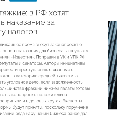
тяжкие: в РФ хотят
ь наказание за
ту налогов
ближайшее время внесут законопроект о
ловного наказания для бизнеса за неуплату
снили «Известия». Поправки в УК и УПК РФ
депутаты и сенаторы. Авторы инициативы
еревести преступления, связанные с
огов, в категорию средней тяжести, а
ать уголовное дело, если задолженность
большинстве фракций нижней палаты готовы
тот законопроект, положительно
осприняли и в деловых кругах. Эксперты
 нормы будут приняты, поскольку поручение
изации ряда нарушений бизнеса ранее дал