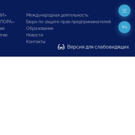
ИИ»
Международная деятельность
ОПОРА»
Бюро по защите прав предпринимателей
RU
ии
Образование
итие
Новости
Контакты
Версия для слабовидящих