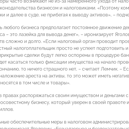
ры часто возникают не из-за намеренного ухода от нало
аконодательства бизнесом и налоговиками. «Поэтому ко
и и далее в суде, не прибегая к выводу активов», – под
ь любого бизнеса предполагает постоянное движение ден
а – это лазейка для вывода денег», – иронизирует Яголо
тв сложно и долго. «Если налоговый орган проводит про
тный налогоплательщик просто не успеет подготовить и
прикрытые сделки будут легко оспорены в процедуре банк
ет касаться только фиксации имущества на начало прове
ончанию, то ничего страшного нет, – считает Лемчик. – 
наложение ареста на активы, то это может иметь негатив
носятся в том числе и товары».
в правах распоряжаться своим имуществом и деньгами с
росовестному бизнесу, который уверен в своей правоте и
иллов.
ные обеспечительные меры в налоговом администрирова
подчеркивает Яголович: «Безнадзорное и бездоказательн