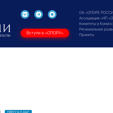
Об «ОПОРЕ РОСС
Ассоциация «НП «
Комитеты и Комисс
Региональное разв
Вступи в «ОПОРУ»
Проекты
1
ПРЕССА О НАС