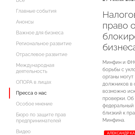
Все
Главные события
Налого
Анонсы
право 
Важное для бизнеса
блокир
Региональное развитие
бизнес
Отраслевое развитие
Минфин и ФН
Международная
борьбы с укл
деятельность
органы могут
ОПОРА в лицах
должников в 
возможно иск
Пресса о нас
проверки. Об
Особое мнение
федеральный 
близкий к пр
Бюро по защите прав
Минфина.
предпринимателей
Видео
АЛЕКСАНДР К