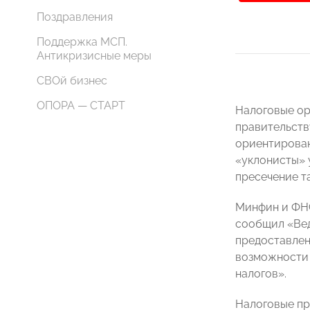
Поздравления
Поддержка МСП.
Антикризисные меры
СВОй бизнес
ОПОРА — СТАРТ
Налоговые ор
правительств
ориентирован
«уклонисты» 
пресечение т
Минфин и ФНС
сообщил «Вед
предоставлен
возможности 
налогов».
Налоговые пр