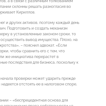
гов, а в связи с различным толкованием
мпании склонны решать разногласия во
черкивает Кириллов.
ег и других активов, поэтому каждый день
вич. Подготовить и создать механизм
верку в установленные законом сроки, то
 осуществить вывод имущества. Плохо, на
ротства», – пояснил адвокат. «Если
рки, чтобы сравнить его с тем, что
Если же инициатива перерастет в
ные последствия для бизнеса, поскольку к
 начала проверки может ударить прежде
 надеется отстоять ее в налоговом споре,
нии – «беспрецедентная основа для
ое ограничение права собственности на