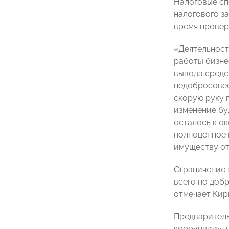
Налоговые спо
налогового з
время проверк
«Деятельност
работы бизнес
вывода средс
недобросовес
скорую руку 
изменение буд
осталось к ок
полноценное 
имуществу от
Ограничение 
всего по доб
отмечает Кир
Предваритель
коррупции», 