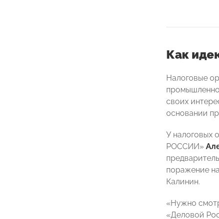
Как иде
Налоговые ор
промышленно
своих интере
основании пр
У налоговых 
РОССИИ»
Ал
предваритель
поражение на
Калинин.
«Нужно смотр
«Деловой Рос