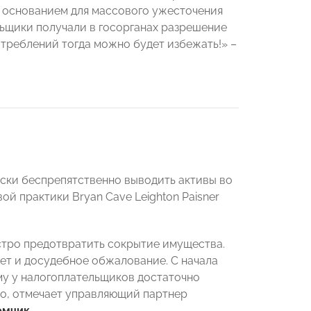
ь основанием для массового ужесточения
льщики получали в госорганах разрешение
треблений тогда можно будет избежать!» –
ски беспрепятственно выводить активы во
ой практики Bryan Cave Leighton Paisner
стро предотвратить сокрытие имущества.
ает и досудебное обжалование. С начала
му у налогоплательщиков достаточно
во, отмечает управляющий партнер
емчик
.