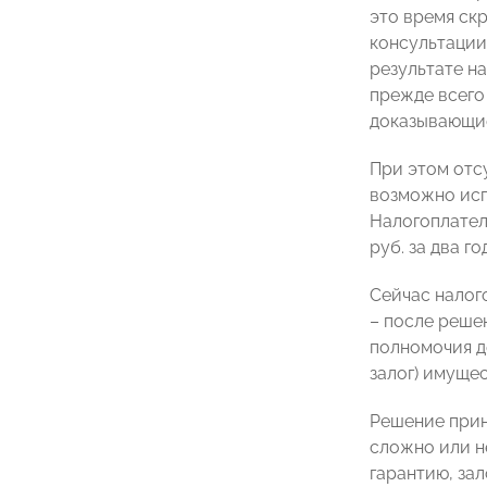
это время ск
консультации
результате н
прежде всего
доказывающие
При этом отс
возможно исп
Налогоплател
руб. за два г
Сейчас налог
– после реше
полномочия де
залог) имущес
Решение прин
сложно или н
гарантию, зал