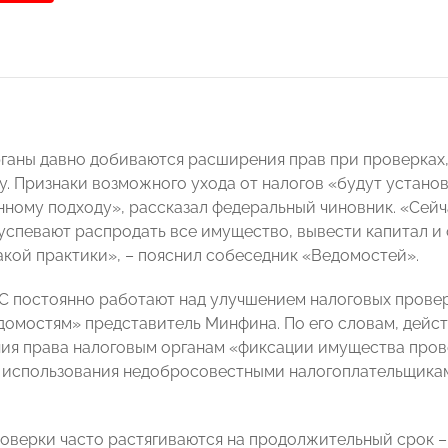
ганы давно добиваются расширения прав при проверках, 
у. Признаки возможного ухода от налогов «будут устано
ному подходу», рассказал федеральный чиновник. «Сейч
успевают распродать все имущество, вывести капитал и
акой практики», – пояснил собеседник «Ведомостей».
 постоянно работают над улучшением налоговых провер
омостям» представитель Минфина. По его словам, дейс
ия права налоговым органам «фиксации имущества пров
использования недобросовестными налогоплательщиками
оверки часто растягиваются на продолжительный срок 