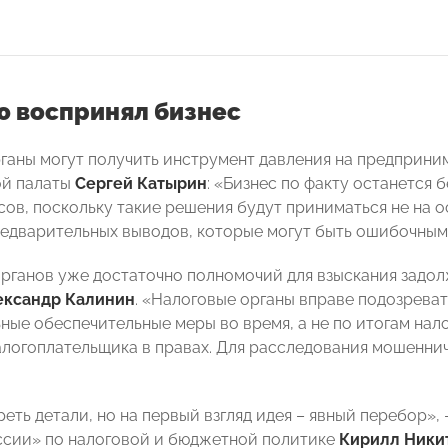
ю воспринял бизнес
ганы могут получить инструмент давления на предприним
й палаты
Сергей Катырин
: «Бизнес по факту останется 
сов, поскольку такие решения будут приниматься не на о
едварительных выводов, которые могут быть ошибочными
органов уже достаточно полномочий для взыскания зад
ександр Калинин
. «Налоговые органы вправе подозреват
ные обеспечительные меры во время, а не по итогам нал
логоплательщика в правах. Для расследования мошеннич
еть детали, но на первый взгляд идея – явный перебор»,
сии» по налоговой и бюджетной политике
Кирилл Ники