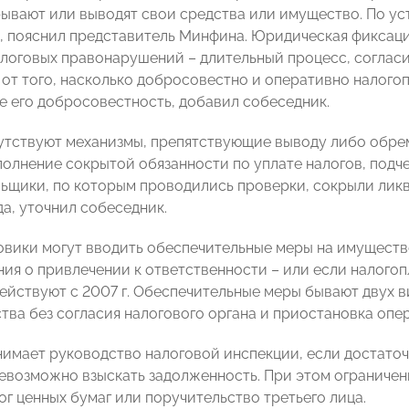
рывают или выводят свои средства или имущество. По ус
, пояснил представитель Минфина. Юридическая фиксация
алоговых правонарушений – длительный процесс, соглас
 от того, насколько добросовестно и оперативно налого
 его добросовестность, добавил собеседник.
утствуют механизмы, препятствующие выводу либо обрем
олнение сокрытой обязанности по уплате налогов, подч
ьщики, по которым проводились проверки, сокрыли ликв
ода, уточнил собеседник.
овики могут вводить обеспечительные меры на имуществ
ния о привлечении к ответственности – или если налогоп
йствуют с 2007 г. Обеспечительные меры бывают двух вид
тва без согласия налогового органа и приостановка опе
имает руководство налоговой инспекции, если достаточн
евозможно взыскать задолженность. При этом ограничен
ог ценных бумаг или поручительство третьего лица.