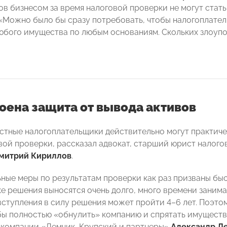
ов бизнесом за время налоговой проверки не могут стат
 «Можно было бы сразу потребовать, чтобы налогоплате
юбого имущества по любым основаниям. Скольких злоупо
оена защита от вывода активов
тные налогоплательщики действительно могут практиче
ой проверки, рассказал адвокат, старший юрист налогов
митрий Кириллов
.
ные меры по результатам проверки как раз призваны бы
ке решения выносятся очень долго, много времени заним
вступления в силу решения может пройти 4–6 лет. Поэто
бы полностью «обнулить» компанию и спрятать имущест
компании «Лемчик, Крупский и партнеры»
Александр Л