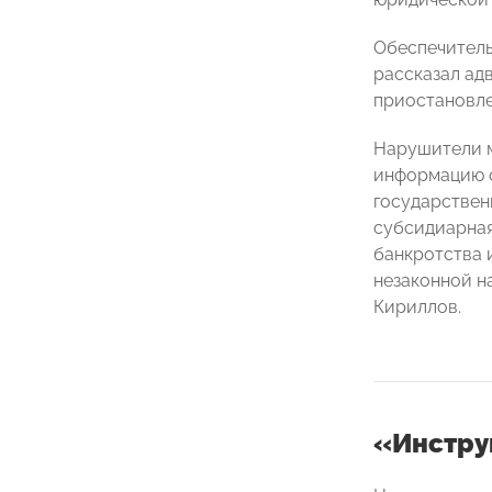
Обеспечитель
рассказал ад
приостановле
Нарушители м
информацию о
государствен
субсидиарная
банкротства и
незаконной н
Кириллов.
«Инстру