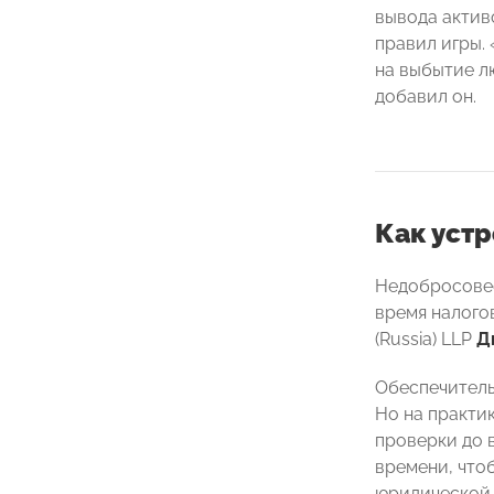
вывода актив
правил игры.
на выбытие л
добавил он.
Как устр
Недобросовес
время налогов
(Russia) LLP
Д
Обеспечитель
Но на практи
проверки до 
времени, что
юридической 