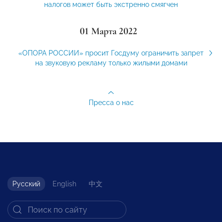
налогов может быть экстренно смягчен
01 Марта 2022
«ОПОРА РОССИИ» просит Госдуму ограничить запрет
на звуковую рекламу только жилыми домами
Пресса о нас
Русский
English
中文