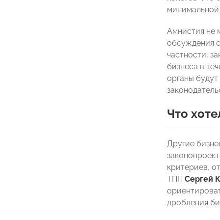
минимальной 
Амнистия не 
обсуждения с
частности, з
бизнеса в те
органы будут
законодатель
Что хоте
Другие бизне
законопроект
критериев, о
ТПП
Сергей 
ориентироват
дробления би