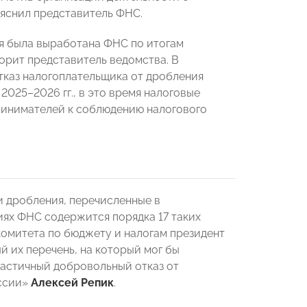
ояснил представитель ФНС.
я была выработана ФНС по итогам
рит представитель ведомства. В
тказ налогоплательщика от дробления
2025–2026 гг., в это время налоговые
ринимателей к соблюдению налогового
 дробления, перечисленные в
иях ФНС содержится порядка 17 таких
комитета по бюджету и налогам президент
й их перечень, на который мог бы
частичный добровольный отказ от
оссии»
Алексей Репик
.