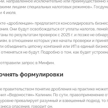
ми, направленное исключительно или преимущественно 
акими лицами специальных налоговых режимов». Госдум
и 4 июля.
кте «дробленцам» предлагается консолидировать бизнес 
ния. Они будут освобождаться от уплаты налогов, пеней 
ганы по результатам проверок с 2025 г. и позже не обна
иям, в отношении которых уже начаты проверки и принят
и объединить цепочку компаний или ИП в единый бизнес.
отменяться не будут. Подробно о том, как будет устроен
отправили запрос в Минфин.
точнять формулировки
 правительством понятие дробления на практике может
нил «Ведомостям» Калинин. По сути, правоприменение о
уровне превалирует разумный и взвешенный подход, то 
знеса опасения, говорит он.