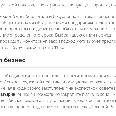
уплатой налогов, а не отрицать деловую цель продаж, п
может быть абсолютной и безусловной — такая концепци
 общественными объединениями предпринимателей, гово
аконопроектом предусмотрено обязательное условие — о
чение определенного срока. Выбран двухлетний период — 
 проводить мониторинг. Такой подход мотивирует предп
ства в будущем, считают в ФНС.
л бизнес
с-объединения тоже просили конкретизировать признаки
е. Сейчас в судебной практике и официальных разъяснен
тмечал в ходе своего выступления на экспертном совете 
Катырин
24 июня. Необходимо закрепить в законе конечны
ься бизнес, сказал он. В уточнении нуждается понятие «
знеса», привел тогда пример председатель «Деловой Р