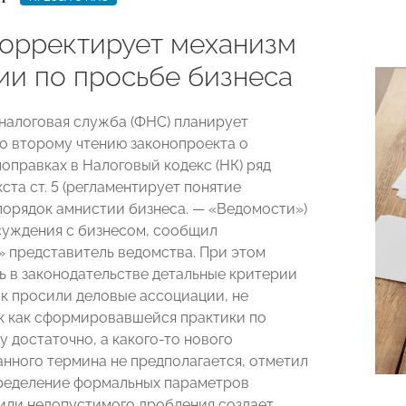
орректирует механизм
ии по просьбе бизнеса
налоговая служба (ФНС) планирует
о второму чтению законопроекта о
оправках в Налоговый кодекс (НК) ряд
ста ст. 5 (регламентирует понятие
порядок амнистии бизнеса. — «Ведомости»)
суждения с бизнесом, сообщил
 представитель ведомства. При этом
ь в законодательстве детальные критерии
ак просили деловые ассоциации, не
ак как сформировавшейся практики по
 достаточно, а какого-то нового
анного термина не предполагается, отметил
ределение формальных параметров
или недопустимого дробления создает