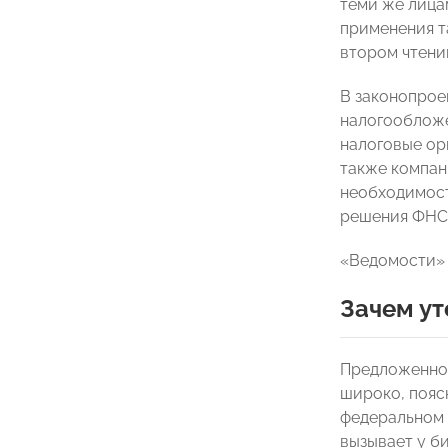
теми же лица
применения т
втором чтени
В законопрое
налогообложе
налоговые ор
также компан
необходимост
решения ФНС 
«Ведомости» 
Зачем у
Предложенное
широко, пояс
федеральном 
вызывает у би