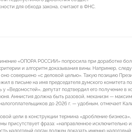
ности для обхода закона, считают в ФНС.
инение «ОПОРА РОССИИ» попросила при доработке боле
 критерии и алгоритм доказывания вины. Например, следу
и оно совершено «с деловой целью». Такую позицию П
жил в письме на имя председателя думского комитета п
ь у «Ведомостей», депутат подтвердил его получение в х
июня. Амнистия должна быть разовой, механизм — макси
налогоплательщиков до 2026 г. — удобным, отмечает Кал
овой цели в конструкции термина «дробление бизнеса», 
рмы присутствует фраза: «направленное исключительно 
 есть налоговый орган должен доказать именно налоговый