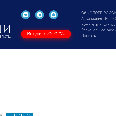
Об «ОПОРЕ РОСС
Ассоциация «НП «
Комитеты и Комисс
Региональное разв
Вступи в «ОПОРУ»
Проекты
4
ПРЕССА О НАС