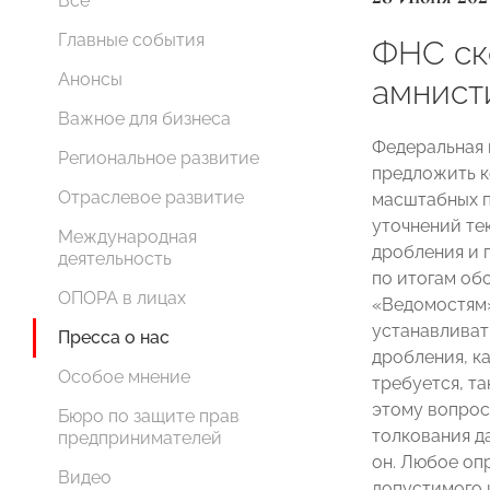
Все
Главные события
ФНС ск
Анонсы
амнист
Важное для бизнеса
Федеральная 
Региональное развитие
предложить к
Отраслевое развитие
масштабных п
уточнений тек
Международная
дробления и 
деятельность
по итогам об
ОПОРА в лицах
«Ведомостям»
устанавливат
Пресса о нас
дробления, к
Особое мнение
требуется, т
этому вопросу
Бюро по защите прав
толкования д
предпринимателей
он. Любое оп
Видео
допустимого 