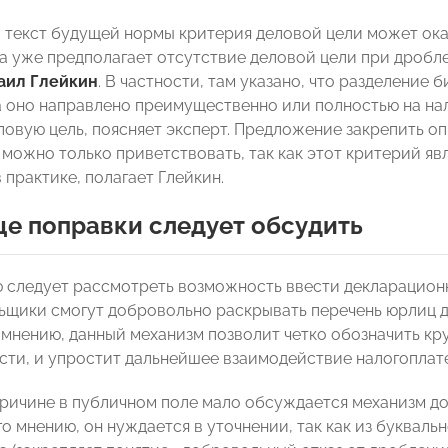
 текст будущей нормы критерия деловой цели может ока
 уже предполагает отсутствие деловой цели при дробле
аил Глейкин
. В частности, там указано, что разделение 
да оно направлено преимущественно или полностью на на
ловую цель, поясняет эксперт. Предложение закрепить 
 можно только приветствовать, так как этот критерий я
 практике, полагает Глейкин.
е поправки следует обсудить
 следует рассмотреть возможность ввести декларацион
ьщики смогут добровольно раскрывать перечень юрлиц дл
о мнению, данный механизм позволит четко обозначить кр
сти, и упростит дальнейшее взаимодействие налогоплат
причине в публичном поле мало обсуждается механизм до
го мнению, он нуждается в уточнении, так как из буквально