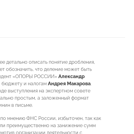
е детально описать понятие дробления,
ет обозначить, что деление может быть
резидент «ОПОРЫ РОССИИ»
Александр
о бюджету и налогам
Андрея Макарова
.
оде выступления на экспертном совете
мально простым, а заложенный формат
инин в письме.
по мнению ФНС России, избыточен, так как
или преимущественно на занижение сумм
 мотив организации деятельности с