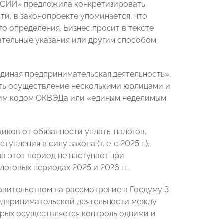
ССИИ» предложила конкретизировать
ти, в законопроекте упоминается, что
о определения. Бизнес просит в тексте
зательные указания или другим способом
единая предпринимательская деятельность»,
ать осуществление несколькими юрлицами и
дним кодом ОКВЭДа или «единым неделимым
ков от обязанности уплаты налогов,
пления в силу закона (т. е. с 2025 г.).
за этот период не наступает при
оговых периодах 2025 и 2026 гг.
авительством на рассмотрение в Госдуму 3
редпринимательской деятельности между
рых осуществляется контроль одними и