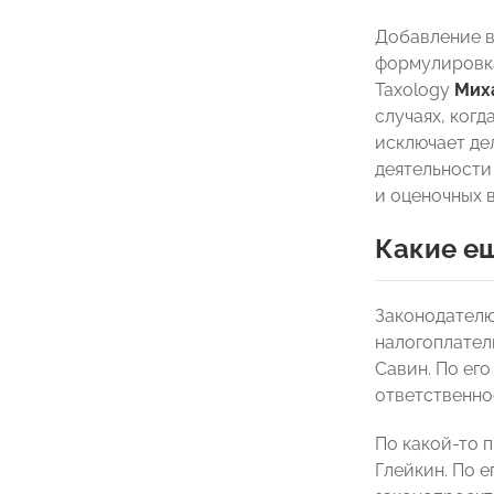
Добавление в
формулировка
Taxology
Мих
случаях, ког
исключает де
деятельности
и оценочных в
Какие ещ
Законодателю
налогоплател
Савин. По ег
ответственно
По какой-то 
Глейкин. По е