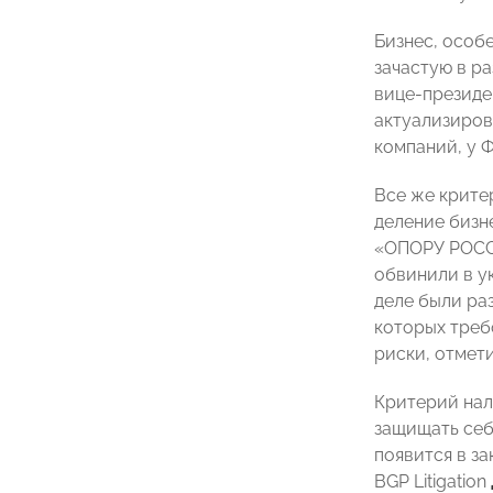
Бизнес, особ
зачастую в р
вице-презид
актуализирова
компаний, у 
Все же крите
деление бизн
«ОПОРУ РОССИ
обвинили в у
деле были ра
которых треб
риски, отмети
Критерий нал
защищать себ
появится в з
BGP Litigation