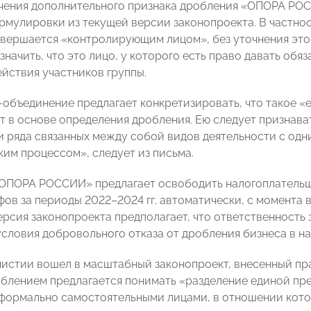
чения дополнительного признака дробления «ОПОРА РО
рмулировки из текущей версии законопроекта. В частнос
вершается «контролирующим лицом», без уточнения этог
начить, что это лицо, у которого есть право давать обя
ействия участников группы.
-объединение предлагает конкретизировать, что такое «
т в основе определения дробления. Ею следует признав
и ряда связанных между собой видов деятельности с о
ким процессом», следует из письма.
«ОПОРА РОССИИ» предлагает освободить налогоплательщи
ов за периоды 2022–2024 гг. автоматически, с момента всту
ерсия законопроекта предполагает, что ответственность 
словия добровольного отказа от дробления бизнеса в нал
истии вошел в масштабный законопроект, внесенный пр
облением предлагается понимать «разделение единой п
формально самостоятельными лицами, в отношении кото