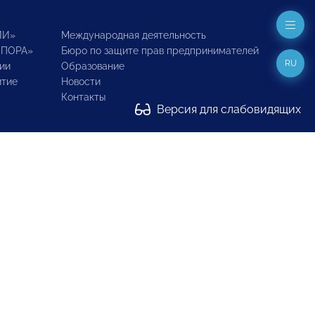
ИИ»
Международная деятельность
ОПОРА»
Бюро по защите прав предпринимателей
RU
ии
Образование
итие
Новости
Контакты
Версия для слабовидящих