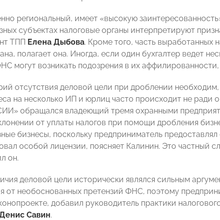
енно региональный, имеет «высокую заинтересованность»
азных субъектах налоговые органы интерпретируют призн
ент ТПП
Елена Дыбова
. Кроме того, часть выработанных 
на, полагает она. Иногда, если один бухгалтер ведет не
ФНС могут возникать подозрения в их аффилированности,
рий отсутствия деловой цели при дроблении необходим, 
еса на несколько ИП и юрлиц часто происходит не ради о
И» обращался владеющий тремя охранными предприяти
клонении от уплаты налогов при помощи дробления бизне
зные бизнесы, поскольку предприниматель предоставлял 
овал особой лицензии, поясняет Калинин. Это частный с
л он.
ичия деловой цели исторически являлся сильным аргумен
я от необоснованных претензий ФНС, поэтому предприни
аконопроекте, добавил руководитель практики налоговог
Денис Савин
.