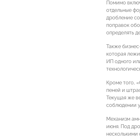
Помимо вклю
отдельные фо
дробление со
поправок обоз
определять д
Также бизнес
которая лежи
ИП одного ил
технологичес
Кроме того, 
пеней и штраф
Текущая же в
соблюдении у
Механизм амн
июня. Под др
несколькими 