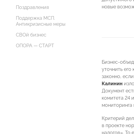
новые возмож
Поздравления
Поддержка МСП.
Антикризисные меры
СВОй бизнес
ОПОРА — СТАРТ
Бизнес-объед
уточнить его
законно, есл
Калинин
изло
Документ ест
комитета 24 
мониторинга 
Критерий дел
в проекте но
налогов». То