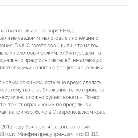
их отмененный с 1 января ЕНВД,
раля не уведомит налоговые инспекции о
ия. В ФНС газете сообщили, что из тех,
льный налоговый режим, 57,5% перешли на
видуальных предпринимателей, не имеющих
к плательщики налога на профессиональный
 с новым режимом, есть еще время сделать
ю систему налогообложения, на которой, по
несу очень сложно существовать». По его
атенте нет ограничений по предельной
как, например, было в Ставропольском крае
 2012 году был принят закон, который
18 году. Минфин предупреждал, что ЕНВД