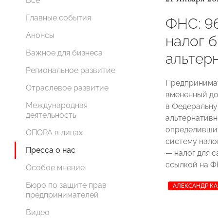
Все
Главные события
ФНС: 9
Анонсы
налог 
Важное для бизнеса
альтер
Региональное развитие
Предпринимат
Отраслевое развитие
вмененный до
Международная
в Федеральну
деятельность
альтернативн
определивших
ОПОРА в лицах
систему нало
Пресса о нас
— налог для 
ссылкой на Ф
Особое мнение
Бюро по защите прав
АЛЕКСАНДР К
предпринимателей
Видео