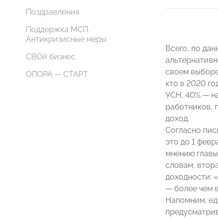
Поздравления
Поддержка МСП.
Антикризисные меры
Всего, по да
СВОй бизнес
альтернативн
своем выборе
ОПОРА — СТАРТ
кто в 2020 г
УСН, 40% — н
работников, 
доход.
Согласно пис
это до 1 фев
мнению глав
словам, втора
доходности: 
— более чем в
Напомним, еди
предусматрив