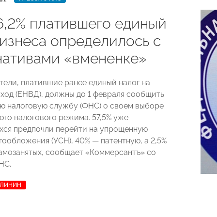
6,2% платившего единый
бизнеса определилось с
нативами «вмененке»
ели, платившие ранее единый налог на
ход (ЕНВД), должны до 1 февраля сообщить
ю налоговую службу (ФНС) о своем выборе
ого налогового режима. 57,5% уже
ся предпочли перейти на упрощенную
гообложения (УСН), 40% — патентную, а 2,5%
самозанятых, сообщает «Коммерсантъ» со
НС.
АЛИНИН