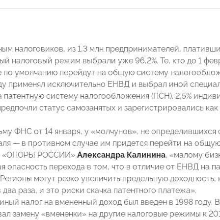
нным налоговиков, из 1,3 млн предпринимателей, плативш
ый налоговый режим выбрали уже 96,2%. Те, кто до 1 фев
 по умолчанию перейдут на общую систему налогообложен
оду применял исключительно ЕНВД и выбрал иной специа
а патентную систему налогообложения (ПСН). 2,5% инди
предпочли статус самозанятых и зарегистрировались ка
ьму ФНС от 14 января, у «молчунов», не определившихся
раля — в противном случае им придется перейти на общу
ы «ОПОРЫ РОССИИ»
Александра Калинина
, «малому биз
я опасность перехода в том, что в отличие от ЕНВД на п
«Регионы могут резко увеличить предельную доходность, 
 два раза, и это риски скачка патентного платежа».
ный налог на вмененный доход был введен в 1998 году. В
ал замену «вмененки» на другие налоговые режимы к 20