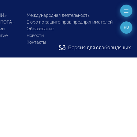
ИИ»
Международная деятельность
ОПОРА»
Бюро по защите прав предпринимателей
RU
ии
Образование
итие
Новости
Контакты
Версия для слабовидящих