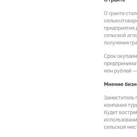
О гранте ста
сельхозтовар
предприятия 
сельской агл
получения гра
Срок окупаем
предпринимат
млн рублей
—
Мнение бизн
Заместитель 
компания тур
будет востре
использовани
сельской мес