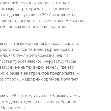
одителей сельхозтоваров, которые
программы агротуризма,
—
выходцы из
и, однако чуть ли не 24/7 находятся на
исываться у кого-то из местных. Не всегда
м условием для получения гранта
»
,
—
ия для стимулирования бизнеса
»
, считает
иректор консалтинговой юридической
нила, что земли сельхозназначения в
ельства туристической инфраструктуры.
оваться
«
не на тех видах земель, где это
нно с развитием проектов предпосылки к
о стороны надзорных органов, полагает
мателей, потому что у нас большая часть
 кто делает туризм на каких-либо иных
 Ненарокова.