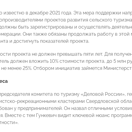
ло известно в декабре 2021 года. Эта мера поддержки на
опроизводителями проектов развития сельского туризма.
должны быть зарегистрированы и осуществлять деятельн
омерации. Они также обязаны продолжать работу в этой м
нта и достигнуть показателей проекта.
ости проекта не должен превышать пяти лет. Для получен
ель должен вложить 10% стоимости проекта, до 5 млн 
не менее 25%. Отбором инициатив займется Министерств
еса
председателя комитета по туризму
«
Деловой России
»
, 
истско-рекреационными кластерами Свердловской обла
бован у предпринимателей. Он назвал отличными условия
я. Вместе с тем Гункевич видит ключевой нюанс програм
тности
»
.