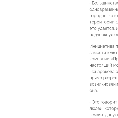
«
Большинство
одновременно
городов, кото
территории ф
это удается,
подчеркнул он
Инициатива 
заместитель 
компании
«
Пр
настоящий мо
Ненарокова о
прямо разреш
возникновени
она.
«
Это говорит
людей, котор
землях: допу