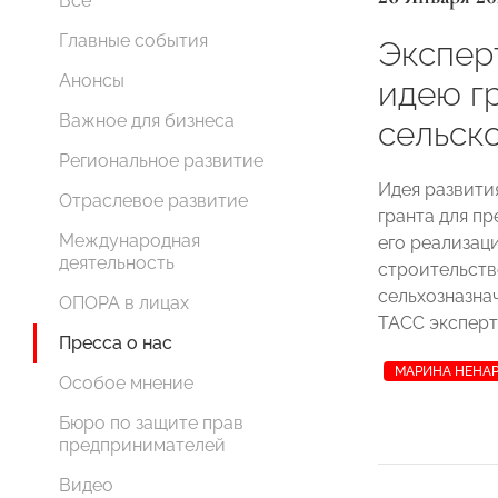
Все
Главные события
Экспер
Анонсы
идею г
Важное для бизнеса
сельск
Региональное развитие
Идея развити
Отраслевое развитие
гранта для п
Международная
его реализаци
деятельность
строительств
сельхозназна
ОПОРА в лицах
ТАСС эксперт
Пресса о нас
МАРИНА НЕНА
Особое мнение
Бюро по защите прав
предпринимателей
Видео