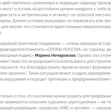
 действительно увлеченных и подающих надежду произв
 могут и готовы на достойном уровне внедрить у себя 
рые хоть и не прописаны и не живут на сельской местност
ермы. Данное условие вынуждает их переезжать или проп
 и для многих это становится единственным невыполнимы
.
подобной грантовой поддержки
—
«
очень хорошая истор
председателя Комитета
«
ОПОРЫ РОССИИ
»
по туризму, д
иродный кодекс
»
Марина Ненарокова
. Однако она уточ
мент пока что не разрешается использовать для строит
пасается, что благодаря гранту проекты начнут формир
ено законом
»
. Такая ситуация может создать одновреме
ю нарушений и породит претензии к предпринимателям с
 только о том, что коллизию нужно решить для предприни
ые занимаются сельским туризмом, агротуризмом — не те,
скающих рекреацию, городских, ИЖС и прочее
»
,
—
сказала