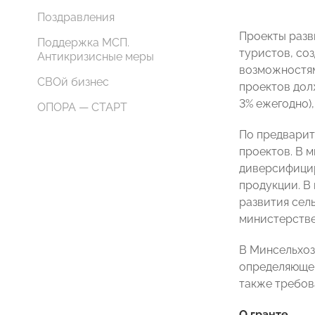
Поздравления
Проекты разв
Поддержка МСП.
туристов, со
Антикризисные меры
возможностям
СВОй бизнес
проектов дол
3% ежегодно)
ОПОРА — СТАРТ
По предварит
проектов. В 
диверсифицир
продукции. В
развития сел
министерстве
В Минсельхоз
определяющег
также требов
О гранте