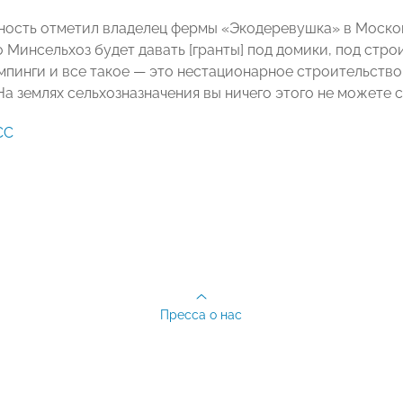
ность отметил владелец фермы
«
Экодеревушка
»
в Моско
 Минсельхоз будет давать [гранты] под домики, под стро
мпинги и все такое
—
это нестационарное строительство. 
 На землях сельхозназначения вы ничего этого не можете 
СС
Пресса о нас