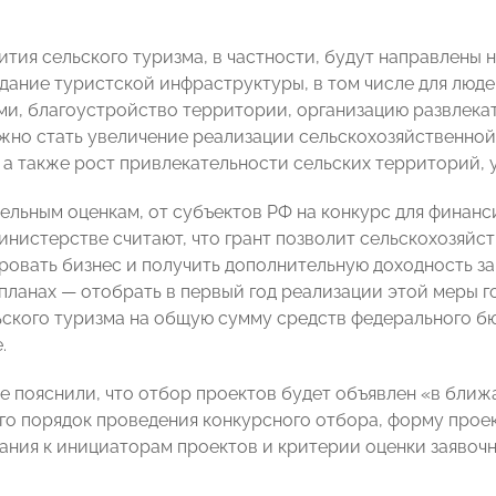
ития сельского туризма, в частности, будут направлены
здание туристской инфраструктуры, в том числе для люд
и, благоустройство территории, организацию развлека
жно стать увеличение реализации сельскохозяйственной 
, а также рост привлекательности сельских территорий, 
ельным оценкам, от субъектов РФ на конкурс для финанс
министерстве считают, что грант позволит сельскохозяй
овать бизнес и получить дополнительную доходность за 
 планах
—
отобрать в первый год реализации этой меры г
ьского туризма на общую сумму средств федерального б
.
е пояснили, что отбор проектов будет объявлен
«
в ближ
о порядок проведения конкурсного отбора, форму проект
ания к инициаторам проектов и критерии оценки заявоч