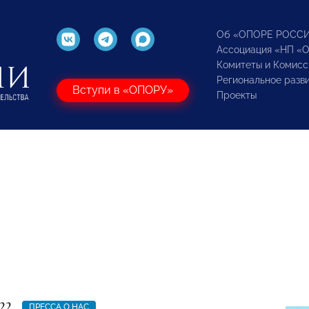
Об «ОПОРЕ РОСС
Ассоциация «НП «
Комитеты и Комисс
Региональное разв
Вступи в «ОПОРУ»
Проекты
22
ПРЕССА О НАС