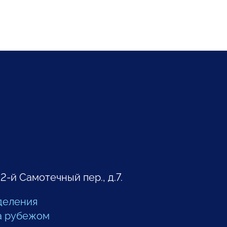
 2-й Самотечный пер., д.7.
деления
а рубежом