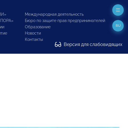
ИИ»
Международная деятельность
ОПОРА»
Бюро по защите прав предпринимателей
RU
ии
Образование
итие
Новости
Контакты
Версия для слабовидящих