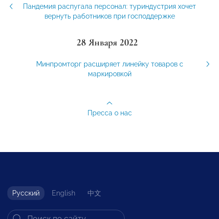
Пандемия распугала персонал: туриндустрия хочет
вернуть работников при господдержке
28 Января 2022
Минпромторг расширяет линейку товаров с
маркировкой
Пресса о нас
Русский
English
中文