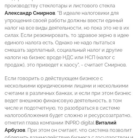
производству стеклотары и листового стекла
Александр Смирнов
. "В идеале налоговики для
упрощения своей работы должны ввести единый
налог на все виды деятельности, но пока это не в их
силах. Если резюмировать, то здравое зерно в идее
единого налога есть. Однако не надо пытаться
смешать зарплатный, социальный налог и другие
налоги на бизнес вроде НДС или НСП (налог с
продаж), это приведет к хаосу", - считает Смирнов.
Если говорить о действующем бизнесе с
несколькими юридическими лицами и несколькими
счетами в различных банках, и если при этом бизнес
ведет внешнюю финансовую деятельность, в том
числе и подотчетную, то разобраться в системе
налогообложения будет сложно и ресурсозатратно,
отметил глава компании INPRO digital
Виталий
Арбузов
. При этом он считает, что система позволит
облегчить взаимодействие бизнеса с государством и