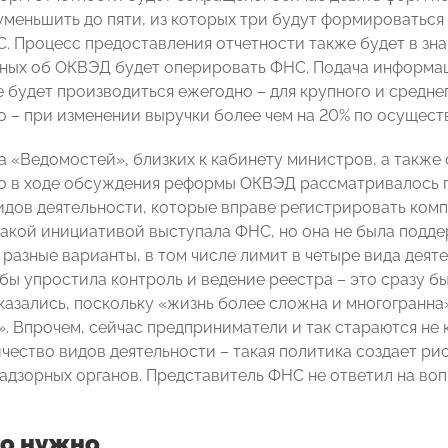
уменьшить до пяти, из которых три будут формироватьс
. Процесс предоставления отчетности также будет в зн
ных об ОКВЭД будет оперировать ФНС. Подача информа
будет производиться ежегодно – для крупного и среднего
о – при изменении выручки более чем на 20% по осущест
а «Ведомостей», близких к кабинету министров, а также 
о в ходе обсуждения реформы ОКВЭД рассматривалось 
идов деятельности, которые вправе регистрировать комп
 такой инициативой выступала ФНС, но она не была подд
разные варианты, в том числе лимит в четыре вида деят
бы упростила контроль и ведение реестра – это сразу бы
казались, поскольку «жизнь более сложна и многогранна
. Впрочем, сейчас предприниматели и так стараются не
чество видов деятельности – такая политика создает ри
адзорных органов. Представитель ФНС не ответил на воп
то нужно