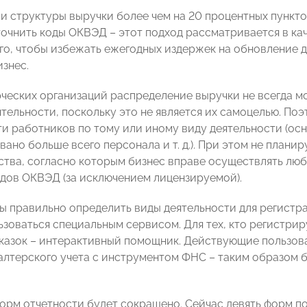
и структуры выручки более чем на 20 процентных пункт
точнить коды ОКВЭД – этот подход рассматривается в кач
ого, чтобы избежать ежегодных издержек на обновление
изнес.
ческих организаций распределение выручки не всегда 
ятельности, поскольку это не является их самоцелью. По
ти работников по тому или иному виду деятельности (ос
вано больше всего персонала и т. д.). При этом не план
ства, согласно которым бизнес вправе осуществлять лю
дов ОКВЭД (за исключением лицензируемой).
бы правильно определить виды деятельности для регистр
ьзоваться специальным сервисом. Для тех, кто регистри
казок – интерактивный помощник. Действующие пользова
алтерского учета с инструментом ФНС – таким образом 
орм отчетности будет сокращено. Сейчас девять форм по