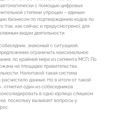
я автоматически с помощью цифровых
ачительной степени упрощен – единым
ции бизнесом по подтверждению кодов по
 (так, как сейчас и предусмотрено); для
вляемым видам деятельности.
собеседник, знакомый с ситуацией,
предложение ограничить максимальное
ания, по крайней мере из сегмента МСП. По
ержана на площадке правительства.
ельности. Налоговой такая система
 расчистило данные. Но в итоге от такой
», отметил один из собеседников
 консолидировать в одно юрлицо слишком
ски, поскольку вызывает вопросы у
рос.