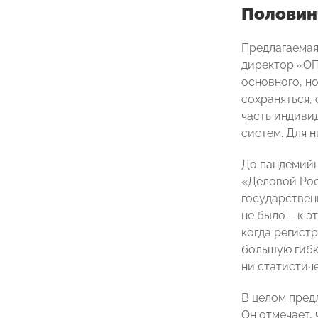
Половин
Предлагаемая
директор «
основного, н
сохраняться,
часть индиви
систем. Для 
До пандемийн
«Деловой Ро
государствен
не было – к 
когда регист
большую гибко
ни статистич
В целом пред
Он отмечает,