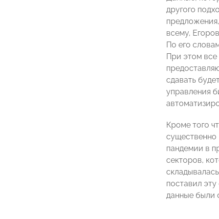
другого подх
предложения,
всему, Егоро
По его слова
При этом все
предоставляю
сдавать будет
управления б
автоматизиро
Кроме того ч
существенно 
пандемии в п
секторов, ко
складывалась
поставил эту
данные были 