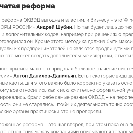
чатая реформа
 реформа ОКВЭД выгодна и властям, и бизнесу – это Wi
ОПОРЫ РОССИИ»
Андрей Шубин
. Но так будет лишь до тех
о и дополнительных кодов, например при решениях о пр
 оговорился он. Кроме этого методика должна быть макс
дуальных предпринимателей не являются продвинутыми 
них это может создать дополнительные издержки, отмети
ого кризиса мало кто придавал большое значение систе
ссии»
Антон Данилов-Данильян
. Есть некоторые виды 
ные квоты, для этого важно было корректно указать осно
этому все относились как к исключительно формальной уч
рировались, брали себе самые разные ОКВЭД – на перспе
сть: они не старались, чтобы их деятельность точно соо
еские органы практически это не проверяли.
ложенная реформа – это шаг вперед, при этом пока она 
 что отношения между компаниями описываются товарны