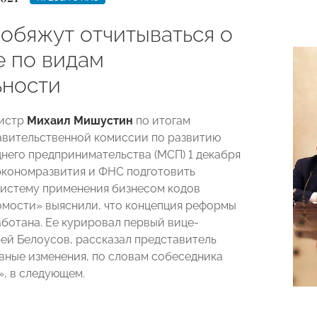
 обяжут отчитываться о
е по видам
ьности
истр
Михаил Мишустин
по итогам
авительственной комиссии по развитию
днего предпринимательства (МСП) 1 декабря
кономразвития и ФНС подготовить
систему применения бизнесом кодов
мости» выяснили, что концепция реформы
аботана. Ее курировал первый вице-
ей Белоусов, рассказал представитель
вные изменения, по словам собеседника
, в следующем.