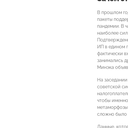
В прошлом го
пакеты подде
пандемии. В 
наиболее силь
Подтверждени
ИП в едином 
фактически в
занимались д
Минэка объяв
На заседании
советской си
налогоплател
чтобы именно
метаморфозы.
сложно было 
Данные, кото