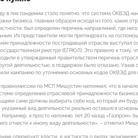
ду в пик пандемии стало понятно, что система ОКВЭД на
ржки бизнеса, главным образом исходя из того, какие от
частности, был определен перечень направлений, где нег
ным. Их представители могли претендовать на госпомощь 
ем принадлежности пострадавшей отрасли выступал ос
государственном реестре (ЕГРЮЛ). Это привело к тому, ч
ходили в утвержденный правительством перечень отрасл
ругой деятельностью, в поддержке было отказано. Узнав 
или кампанию по уточнению основных кодов ОКВЭД для 
 правкомиссии по МСП Мишустин напомнил, что в начал
стеме определения отраслевой принадлежности бизнеса.
ьщики сами должны выбирать себе код, который им будут
 указанный вид деятельности реально оставался основны
 Например, я просто напомню, лет 20 назад «Газпром» б
его отнести к иному виду деятельности», – отметил Миш
рыми оперируют власти, в частности о видах экономичес