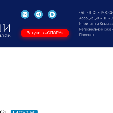
Об «ОПОРЕ РОСС
Ассоциация «НП «
Комитеты и Комисс
Региональное разв
Вступи в «ОПОРУ»
Проекты
021
ПРЕССА О НАС