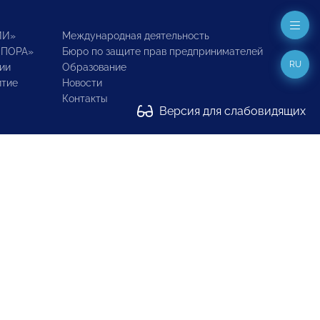
ИИ»
Международная деятельность
ОПОРА»
Бюро по защите прав предпринимателей
RU
ии
Образование
итие
Новости
Контакты
Версия для слабовидящих