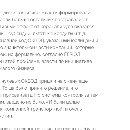
ходится в кризисе. Власти формировали
расли больше остальных пострадали от
ативный эффект от коронавируса оказался
– субсидии, льготные кредиты и т. д.
новной код ОКВЭД, указанный юрлицами и
то значительной части компаний, которые
ей, но формально, согласно ЕГРЮЛ,
об этой проблеме, власти по инициативе
малого бизнеса.
е нулевых ОКВЭД пришли на смену еще
 Тогда было принято решение, что
 присваивать. Но системы контроля за тем,
м, введено не было. «И были целые
ыл компанией транспортной, и очень
устин.
кой деятельности, действительно требуют