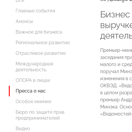
Все
Главные события
Бизнес
Анонсы
выручк
Важное для бизнеса
деятел
Региональное развитие
Премьер-мин
Отраслевое развитие
заседания пр
Международная
малого и сре
деятельность
поручал Минэ
изменения в 
ОПОРА в лицах
ОКВЭД. «Ведо
Пресса о нас
в целом разр
премьер Андр
Особое мнение
Минэка. Осно
Бюро по защите прав
«Ведомостей»
предпринимателей
Видео