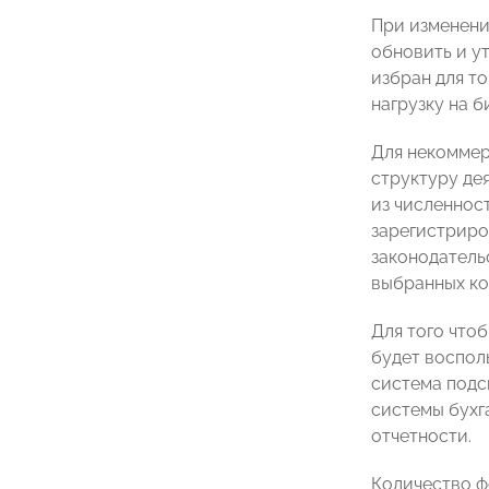
При изменени
обновить и у
избран для т
нагрузку на б
Для некоммер
структуру де
из численнос
зарегистриро
законодатель
выбранных ко
Для того что
будет воспол
система подс
системы бухг
отчетности.
Количество ф