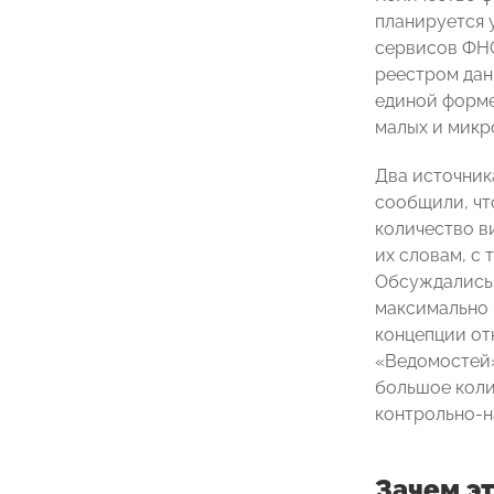
планируется 
сервисов ФНС
реестром дан
единой форме 
малых и микр
Два источник
сообщили, чт
количество в
их словам, с
Обсуждались 
максимально 
концепции от
«Ведомостей»
большое коли
контрольно-н
Зачем э