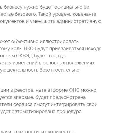
ов бизнесу нужно будет официально ее
естве базового. Такой уровень ковенанта
 документов и уменьшить административную
может объективно иллюстрировать
этому коды НКО будут присваиваться исходя
новным ОКВЭД будет тот, где
ируется изменений в основных положениях
бую деятельность безотносительно
ации в реестре, на платформе ФНС можно
руется впервые, будет предусмотрена
тели сервиса смогут интегрировать свои
будет автоматизирована процедура
дачи отчетности, их количество