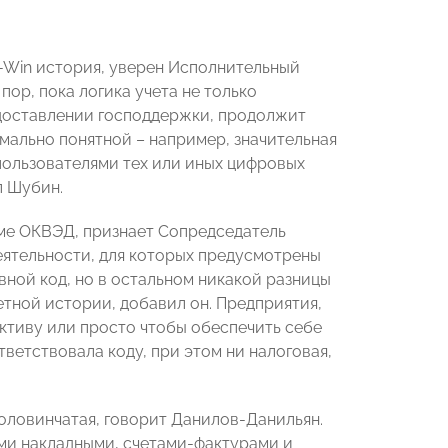
n-Win история, уверен Исполнительный
 пор, пока логика учета не только
едоставлении господдержки, продолжит
имально понятной – например, значительная
пользователями тех или иных цифровых
л Шубин.
ме ОКВЭД, признает Сопредседатель
деятельности, для которых предусмотрены
вной код, но в остальном никакой разницы
етной истории, добавил он. Предприятия,
ктиву или просто чтобы обеспечить себе
тветствовала коду, при этом ни налоговая,
половинчатая, говорит Данилов-Данильян.
ми накладными, счетами-фактурами и