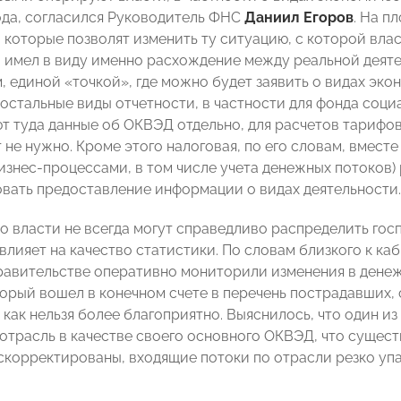
ода, согласился Руководитель ФНС
Даниил Егоров
. На п
 которые позволят изменить ту ситуацию, с которой влас
в имел в виду именно расхождение между реальной деяте
м, единой «точкой», где можно будет заявить о видах эк
 остальные виды отчетности, в частности для фонда соци
т туда данные об ОКВЭД отдельно, для расчетов тарифов
 не нужно. Кроме этого налоговая, по его словам, вмест
изнес-процессами, в том числе учета денежных потоков)
вать предоставление информации о видах деятельности.
то власти не всегда могут справедливо распределить го
влияет на качество статистики. По словам близкого к ка
равительстве оперативно мониторили изменения в денежн
торый вошел в конечном счете в перечень пострадавших
 как нельзя более благоприятно. Выяснилось, что один 
 отрасль в качестве своего основного ОКВЭД, что сущест
скорректированы, входящие потоки по отрасли резко упа