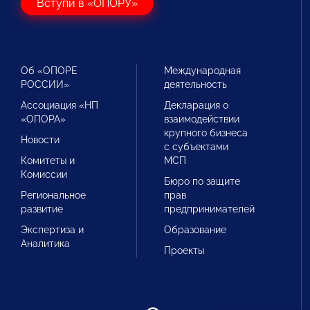
Вступи в «ОПОРУ»
Об «ОПОРЕ
Международная
РОССИИ»
деятельность
Ассоциация «НП
Декларация о
«ОПОРА»
взаимодействии
крупного бизнеса
Новости
с субъектами
Комитеты и
МСП
Комиссии
Бюро по защите
Региональное
прав
развитие
предпринимателей
Экспертиза и
Образование
Аналитика
Проекты