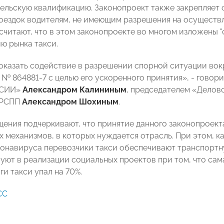
ельскую квалификацию. Законопроект также закрепляет 
поездок водителям, не имеющим разрешения на осуществл
считают, что в этом законопроекте во многом изложены 
ю рынка такси.
оказать содействие в разрешении спорной ситуации вок
 № 864881-7 с целью его ускоренного принятия», - говор
ССИИ»
Александром Калининым
, председателем «Дело
 РСПП
Александром Шохиным
.
ения подчеркивают, что принятие данного законопроект
 механизмов, в которых нуждается отрасль. При этом, ка
онавируса перевозчики такси обеспечивают транспортн
вуют в реализации социальных проектов при том, что сам
ги такси упал на 70%.
СС