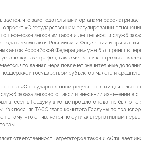
зывается, что законодательными органами рассматриваетс
онопроект «О государственном регулировании отношени
 по перевозке легковым такси и деятельности служб зака
конодательные акты Российской Федерации и признании
ных актов Российской Федерации» уже был принят в пер
 установку тахографов, таксометров и контрольно-кассо
ечается, что данная мера повлечет значительные дополни
с поддержкой государством субъектов малого и среднего
опроект «О государственном регулировании деятельност
 служб заказа легкового такси и внесении изменений в 
ыл внесен в Госдуму в конце прошлого года, но был отк
у. Как пояснял ТАСС глава комитета Госдумы по транспо
о потому, что он является по сути альтернативным перво
торам.
пляет ответственность агрегаторов такси и обязывает и