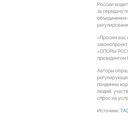
России водит
за передачу 
объединения 
регулировани
«Просим вас 
законопроект
«ОПОРЫ РО
президентом
Авторы обращ
регулирующих
пандемии кор
людей, участ
спрос на услу
Источник:
ТА