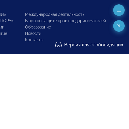
ИИ»
Международная деятельность
ОПОРА»
Бюро по защите прав предпринимателей
RU
ии
Образование
итие
Новости
Контакты
Версия для слабовидящих