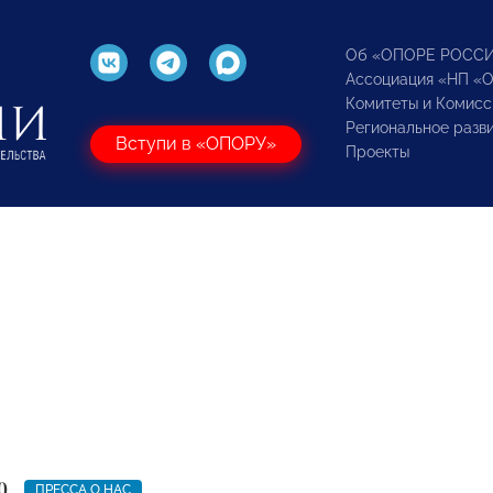
Об «ОПОРЕ РОСС
Ассоциация «НП «
Комитеты и Комисс
Региональное разв
Вступи в «ОПОРУ»
Проекты
0
ПРЕССА О НАС