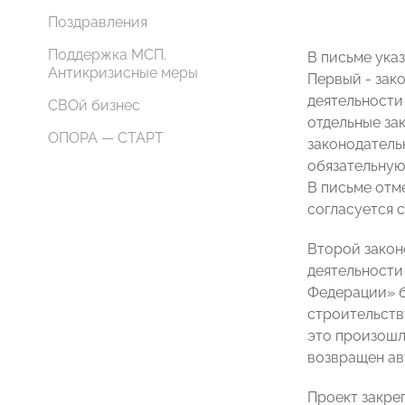
Поздравления
Поддержка МСП.
В письме ука
Антикризисные меры
Первый - зак
деятельности
СВОй бизнес
отдельные за
ОПОРА — СТАРТ
законодатель
обязательную
В письме отм
согласуется 
Второй закон
деятельности
Федерации» б
строительств
это произошл
возвращен ав
Проект закре