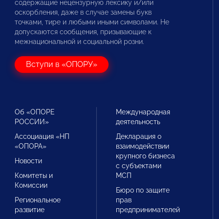
содержащие нецензурную лексику и/или
оскорбления, даже в случае замены букв
точками, тире и любыми иными символами. Не
допускаются сообщения, призывающие к
межнациональной и социальной розни.
Вступи в «ОПОРУ»
Об «ОПОРЕ
Международная
РОССИИ»
деятельность
Ассоциация «НП
Декларация о
«ОПОРА»
взаимодействии
крупного бизнеса
Новости
с субъектами
Комитеты и
МСП
Комиссии
Бюро по защите
Региональное
прав
развитие
предпринимателей