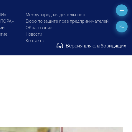
ИИ»
Международная деятельность
ОПОРА»
Бюро по защите прав предпринимателей
RU
ии
Образование
итие
Новости
Контакты
Версия для слабовидящих