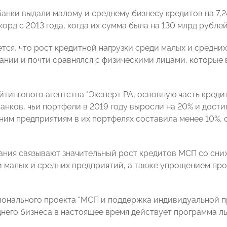
банки выдали малому и среднему бизнесу кредитов на 7,2
корд с 2013 года, когда их сумма была на 130 млрд рубле
ется, что рост кредитной нагрузки среди малых и средни
ании и почти сравнялся с физическими лицами, которые 
тингового агентства "Эксперт РА, основную часть креди
нков, чьи портфели в 2019 году выросли на 20% и достиг
ним предприятиям в их портфелях составила менее 10%, 
ания связывают значительный рост кредитов МСП со сни
 малых и средних предприятий, а также упрощением про
ионального проекта "МСП и поддержка индивидуальной 
днего бизнеса в настоящее время действует программа ль