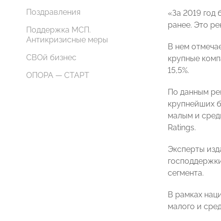
Поздравления
«За 2019 год 
ранее. Это ре
Поддержка МСП.
Антикризисные меры
В нем отмеча
СВОй бизнес
крупные комп
15,5%.
ОПОРА — СТАРТ
По данным рей
крупнейших ба
малым и сред
Ratings.
Эксперты изд
господдержки
сегмента.
В рамках нац
малого и сре