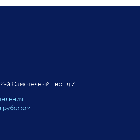
 2-й Самотечный пер., д.7.
деления
а рубежом