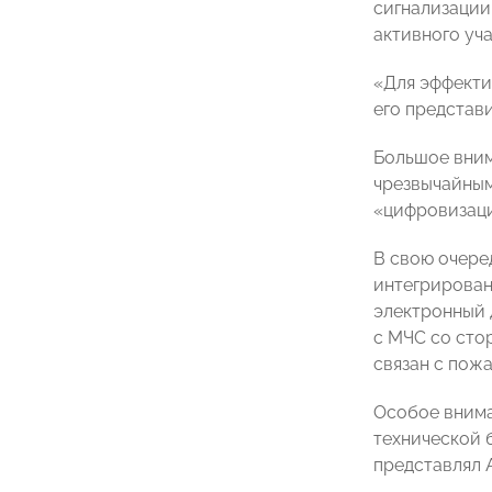
сигнализации
активного уча
«Для эффекти
его представ
Большое вним
чрезвычайным
«цифровизаци
В свою очере
интегрирован
электронный 
с МЧС со сто
связан с пож
Особое внима
технической 
представлял 