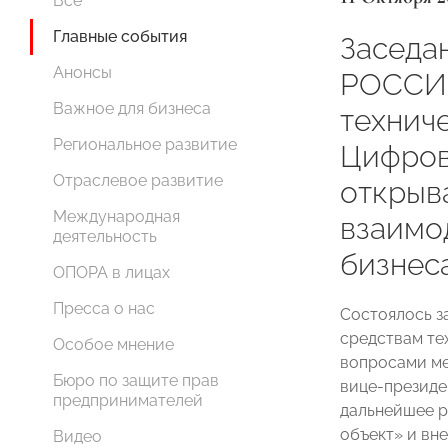
Все
Главные события
Заседа
Анонсы
РОССИИ
Важное для бизнеса
технич
Региональное развитие
Цифров
Отраслевое развитие
открыв
Международная
взаимо
деятельность
бизнес
ОПОРА в лицах
Пресса о нас
Состоялось 
средствам те
Особое мнение
вопросами ме
Бюро по защите прав
вице-президе
предпринимателей
дальнейшее р
объект» и вн
Видео