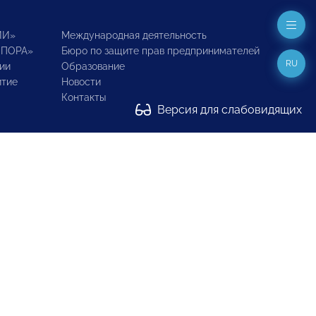
ИИ»
Международная деятельность
ОПОРА»
Бюро по защите прав предпринимателей
RU
ии
Образование
итие
Новости
Контакты
Версия для слабовидящих