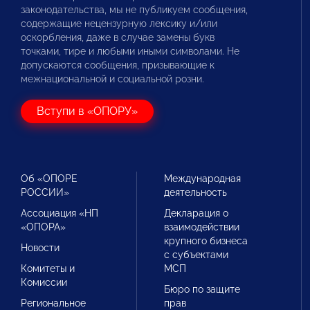
законодательства, мы не публикуем сообщения,
содержащие нецензурную лексику и/или
оскорбления, даже в случае замены букв
точками, тире и любыми иными символами. Не
допускаются сообщения, призывающие к
межнациональной и социальной розни.
Вступи в «ОПОРУ»
Об «ОПОРЕ
Международная
РОССИИ»
деятельность
Ассоциация «НП
Декларация о
«ОПОРА»
взаимодействии
крупного бизнеса
Новости
с субъектами
Комитеты и
МСП
Комиссии
Бюро по защите
Региональное
прав