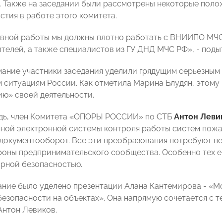
. Также на заседании были рассмотрены некоторые полож
стия в работе этого комитета.
вной работы мы должны плотно работать с ВНИИПО МЧС
ителей, а также специалистов из ГУ ДНД МЧС РФ», - под
ание участники заседания уделили грядущим серьезным
 ситуациям России. Как отметила Марина Блудян, этому
ю» своей деятельности.
дь, член Комитета «ОПОРЫ РОССИИ» по СТБ
Антон Леви
ной электронной системы контроля работы систем пожар
документооборот. Все эти преобразования потребуют п
роны предпринимательского сообщества. Особенно тех е
арной безопасностью.
ние было уделено презентации Алана Кантемирова - «
безопасности на объектах». Она напрямую сочетается с 
Антон Левиков.