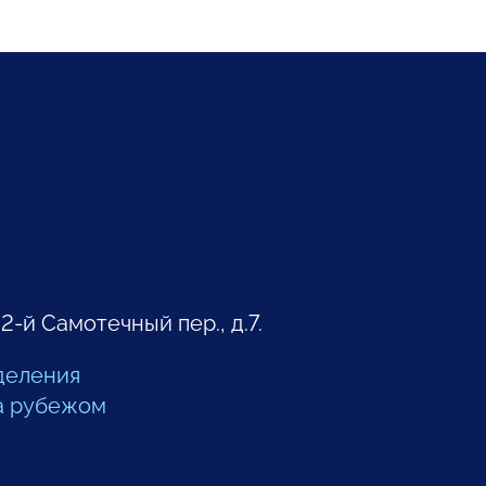
 2-й Самотечный пер., д.7.
деления
а рубежом