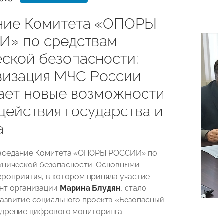
ние Комитета «ОПОРЫ
» по средствам
еской безопасности:
изация МЧС России
ает новые возможности
действия государства и
а
заседание Комитета «ОПОРЫ РОССИИ» по
хнической безопасности. Основными
роприятия, в котором приняла участие
нт организации
Марина Блудян
, стало
азвитие социального проекта «Безопасный
едрение цифрового мониторинга