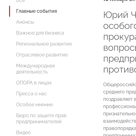
Все
Главные события
Юрий Ч
Анонсы
особог
Важное для бизнеса
прокура
Региональное развитие
вопрос
Отраслевое развитие
предпр
Международная
против
деятельность
ОПОРА в лицах
Общероссийск
среднего пр
Пресса о нас
поздравляет 
Особое мнение
профессионал
признательно
Бюро по защите прав
взаимодейств
предпринимателей
правопорядка
Видео
предпринимат