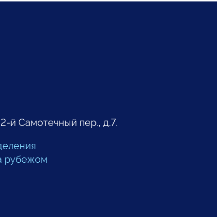
 2-й Самотечный пер., д.7.
деления
а рубежом