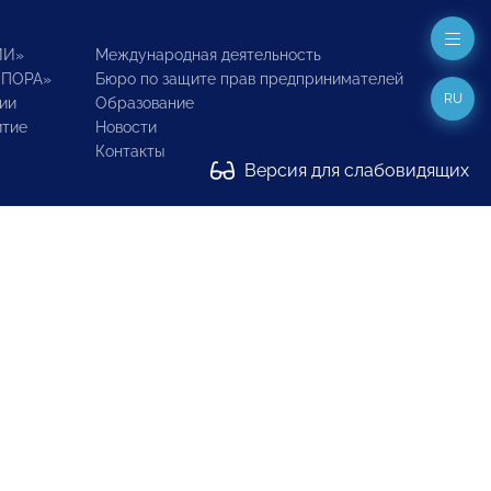
ИИ»
Международная деятельность
ОПОРА»
Бюро по защите прав предпринимателей
RU
ии
Образование
итие
Новости
Контакты
Версия для слабовидящих