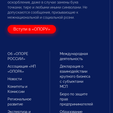
оскорбления, даже в случае замены букв
точками, тире и любыми иными символами. Не
допускаются сообщения, призывающие к
межнациональной и социальной розни.
Вступи в «ОПОРУ»
Об «ОПОРЕ
Международная
РОССИИ»
деятельность
Ассоциация «НП
Декларация о
«ОПОРА»
взаимодействии
крупного бизнеса
Новости
с субъектами
Комитеты и
МСП
Комиссии
Бюро по защите
Региональное
прав
развитие
предпринимателей
Экспертиза и
Образование