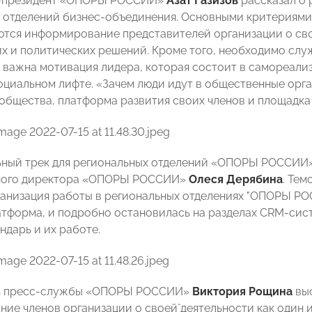
-президент «ОПОРЫ РОССИИ»
Азат Газизов
рассказал о 
 отделений бизнес-объединения. Основными критериями
ются информирование представителей организации о сво
х и политических решений. Кроме того, необходимо слу
е важна мотивация лидера, которая состоит в самореали
оциальном лифте. «Зачем люди идут в общественные орга
общества, платформа развития своих членов и площадка 
ный трек для региональных отделений «ОПОРЫ РОССИИ»
ного директора «ОПОРЫ РОССИИ»
Олеся Дерябина
. Те
рганизация работы в региональных отделениях "ОПОРЫ РОС
атформа, и подробно остановилась на разделах CRM-сист
ндарь и их работе.
ь пресс-службы «ОПОРЫ РОССИИ»
Виктория Рощина
вы
ие членов организации о своей̆ деятельности как один 