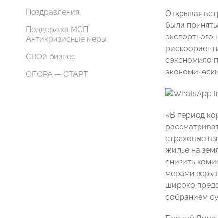
Поздравления
Открывая вс
были приняты
Поддержка МСП.
экспортного 
Антикризисные меры
рискоориенти
СВОй бизнес
сэкономило п
экономически
ОПОРА — СТАРТ
«В период ко
рассматриват
страховые вз
жилье на зем
снизить коми
мерами зерка
широко предс
собранием су