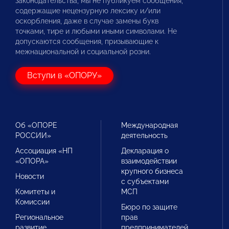
законодательства, мы не публикуем сообщения,
содержащие нецензурную лексику и/или
оскорбления, даже в случае замены букв
точками, тире и любыми иными символами. Не
допускаются сообщения, призывающие к
межнациональной и социальной розни.
Вступи в «ОПОРУ»
Об «ОПОРЕ
Международная
РОССИИ»
деятельность
Ассоциация «НП
Декларация о
«ОПОРА»
взаимодействии
крупного бизнеса
Новости
с субъектами
Комитеты и
МСП
Комиссии
Бюро по защите
Региональное
прав
развитие
предпринимателей