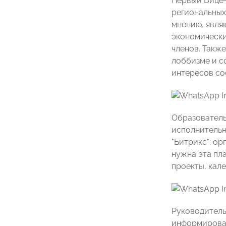
Первый Вице
региональных
мнению, явля
экономически
членов. Такж
лоббизме и с
интересов со
Образователь
исполнитель
"Битрикс": о
нужна эта пл
проекты, кале
Руководител
информирован