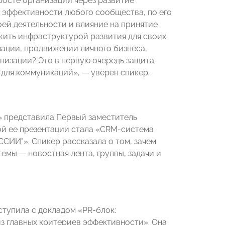
росте организации через развитие
 эффективности любого сообщества, по его
ей деятельности и влияние на принятие
жить инфраструктурой развития для своих
зации, продвижении личного бизнеса,
низации? Это в первую очередь защита
для коммуникаций», — уверен спикер.
 представила Первый заместитель
мой ее презентации стала «CRM-система
СИИ"». Спикер рассказала о том, зачем
емы — новостная лента, группы, задачи и
ступила с докладом «PR-блок:
из главных критериев эффективности». Она