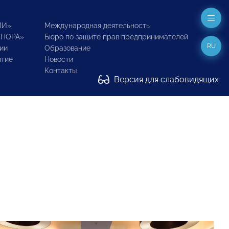
ИИ»
Международная деятельность
ОПОРА»
Бюро по защите прав предпринимателей
RU
ии
Образование
итие
Новости
Контакты
Версия для слабовидящих