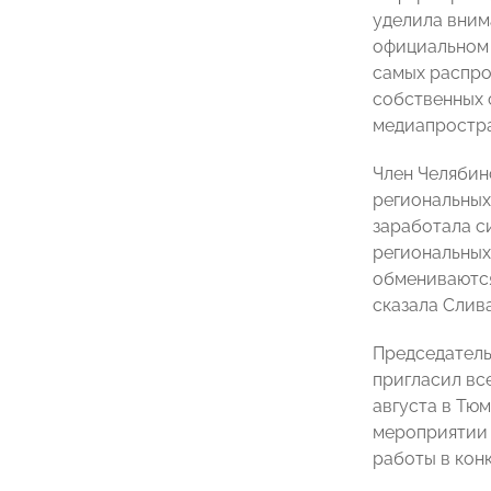
уделила вним
официальном 
самых распро
собственных 
медиапростра
Член Челяби
региональных
заработала с
региональных
обмениваются
сказала Слива
Председател
пригласил вс
августа в Тюм
мероприятии 
работы в кон