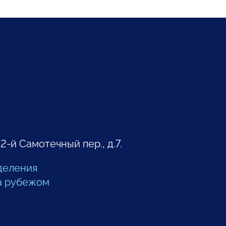
 2-й Самотечный пер., д.7.
деления
а рубежом