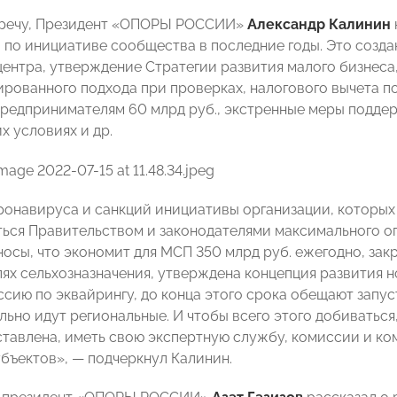
тречу, Президент «ОПОРЫ РОССИИ»
Александр Калинин
 по инициативе сообщества в последние годы. Это созд
центра, утверждение Стратегии развития малого бизнеса
рованного подхода при проверках, налогового вычета по
редпринимателям 60 млрд руб., экстренные меры поддер
х условиях и др.
ронавируса и санкций инициативы организации, которых 
ься Правительством и законодателями максимального опе
носы, что экономит для МСП 350 млрд руб. ежегодно, за
лях сельхозназначения, утверждена концепция развития 
ссию по эквайрингу, до конца этого срока обещают запу
льно идут региональные. И чтобы всего этого добиватьс
тавлена, иметь свою экспертную службу, комиссии и ко
бъектов», — подчеркнул Калинин.