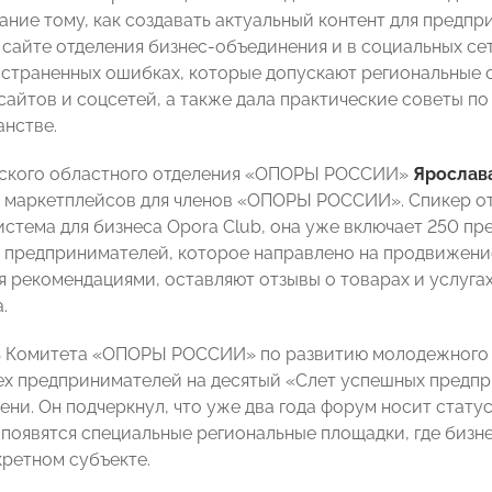
ание тому, как создавать актуальный контент для предпр
сайте отделения бизнес-объединения и в социальных сетя
страненных ошибках, которые допускают региональные о
сайтов и соцсетей, а также дала практические советы п
нстве.
нского областного отделения «ОПОРЫ РОССИИ»
Ярослав
 маркетплейсов для членов «ОПОРЫ РОССИИ».
Спикер от
истема для бизнеса Opora Club, она уже включает 250 п
 предпринимателей, которое направлено на продвижени
 рекомендациями, оставляют отзывы о товарах и услуга
.
ь Комитета «ОПОРЫ РОССИИ» по развитию молодежного
ех предпринимателей на десятый «Слет успешных предпр
ени. Он подчеркнул, что уже два года форум носит стату
появятся специальные региональные площадки, где бизн
кретном субъекте.