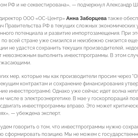
ом РФ и не секвестирована»,
—
подчеркнул Александр Ш
 директор ООО «ОС-Центр»
Анна Заборцева
также обесп
ач Правительства РФ в текущих сложных экономических
нного потенциала и развитие импортозамещения. При эт
 по всей стране уже снизился и неизбежно снизится еще 
ции не удастся сохранить текущих производителей, недо
т невозможным выполнить инвестпрограммы. В этом случ
 ужасающими.
огих мер, которые мы как производители просим через 
текущим контрактам и сохранение финансирования утвер
ие инвестпрограмм). Однако уже сейчас идет волна неп
том числе в электроэнергетике. В мае у госкорпораций п
сдвигать инвестпрограммы вправо. Это может критическ
ях»,
—
убеждена эксперт.
удем говорить о том, что инвестпрограммы нужно сохраня
о сформировать позицию. Мы не можем с государственно