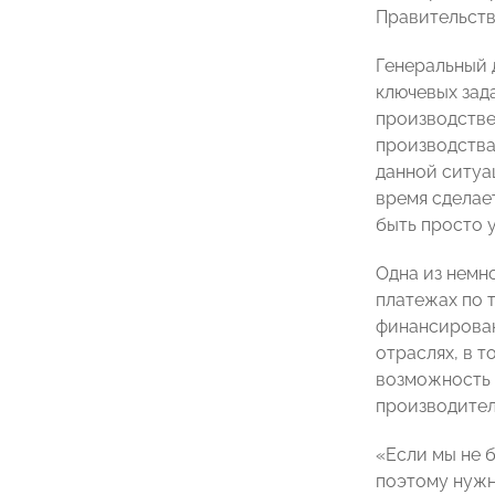
Правительств
Генеральный
ключевых зад
производстве
производства
данной ситуа
время сделае
быть просто
Одна из немн
платежах по 
финансирован
отраслях, в 
возможность 
производител
«Если мы не б
поэтому нужн