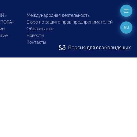
ИИ»
Международная деятельность
ОПОРА»
Бюро по защите прав предпринимателей
RU
ии
Образование
итие
Новости
Контакты
Версия для слабовидящих