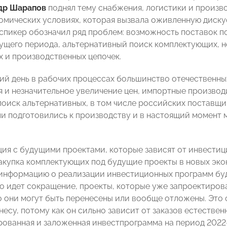
др Шарапов
поднял тему снабжения, логистики и произво
омических условиях, которая вызвала оживленную диску
спикер обозначил ряд проблем: возможность поставок п
ущего периода, альтернативный поиск комплектующих, 
х и производственных цепочек.
ий день в рабочих процессах большинство отечественны
 и незначительное увеличение цен, импортные производи
поиск альтернативных, в том числе российских поставщик
и подготовились к производству и в настоящий момент 
ция с будущими проектами, которые зависят от инвести
закупка комплектующих под будущие проекты в новых эк
информацию о реализации инвестиционных программ буд
о идет сокращение, проекты, которые уже запроектирова
о они могут быть перенесены или вообще отложены. Это 
есу, потому как он сильно зависит от заказов естествен
рованная и заложенная инвестпрограмма на период 2022