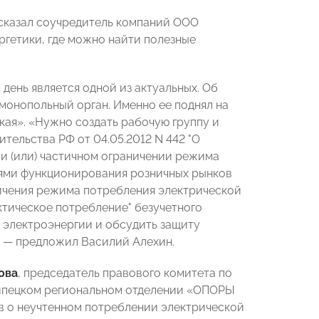
ссказал соучредитель компаний ООО
ргетики, где можно найти полезные
день является одной из актуальных. Об
монопольный орган. Именно ее поднял на
ая». «Нужно создать рабочую группу и
ельства РФ от 04.05.2012 N 442 "О
и (или) частичном ограничении режима
иями функционирования розничных рынков
аничения режима потребления электрической
ктическое потребление" безучетного
 электроэнергии и обсудить защиту
,
—
предложил Василий Алехин.
ова
, председатель правового комитета по
ипецком региональном отделении «ОПОРЫ
 о неучтенном потреблении электрической