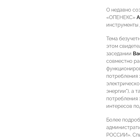
О недавно со
«ОПЕНЕКС»
А
инструменты 
Тема безучет
этом свидете
заседании
Ва
совместно ра
функциониров
потребления 
электрическо
энергии"), а
потребления 
интересов по
Более подроб
администрати
РОССИИ». Спи