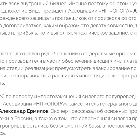
ить весь внутренний бизнес. Именно поэтому об этом ну
редложение Вице-президент Ассоциации «НП «ОПОРА»
А
режде всего защищать поставщиков от произвола со сто
 договариваться, каким образом это делать совместно, т
тывать прибыль, но и выполняем техническое задание, ст
.
дет подготовлен ряд обращений в федеральные органы 
го производителя в части обеспечения дисциплины плат
на стадии реализации; предусмотреть авансирование по
ей; не сворачивать, а расширять инвестиционные програ
ь.
ей по вопросу импортозамещения силового полупроводн
н Ассоциации «НП «ОПОРА», заместитель генерального 
Александр Ермилов
. Эксперт рассказал об основных пр
ажи в России, а также о том, что современная силовая п
тропривод остались без элементной базы, а поставляем
са.