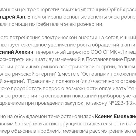
зданном центре энергетических компетенций OpEnEx ра
ндрей Хан
. В нем описаны основные аспекты электроэне
для помощи потребителям электроэнергии.
ного потребления электрической энергии на сегодняшний 
льствует ежегодное увеличение роста обращений в анти
силий Алехин
, генеральный директор ООО СПМК «Липецк
ссмотреть инициативу изменений в Постановление Правит
ании розничных рынков электрической энергии, полном 
электрической энергии" (вместе с "Основными положен
й энергии", "Правилами полного и (или) частичного огр
 также проработать вопрос о возможности оплачивать "фа
электроэнергии на основании показаний приборов учета
дрядчиков при проведении закупок по закону № 223-ФЗ»
но на обсуждаемой теме остановилась
Ксения Емельян
вным барьерам и антикоррупционной деятельности в Л
кер объяснила проблемы механизма рассмотрения актов