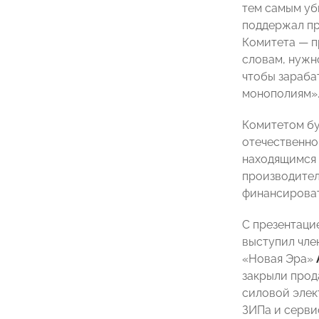
тем самым уб
поддержал п
Комитета
—
п
словам, нужно
чтобы зараба
монополиям»
Комитетом бу
отечественно
находящимся 
производител
финансироват
С презентаци
выступил чле
«Новая Эра»
закрыли прод
силовой элек
ЗИПа и серви