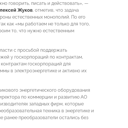
жно говорить, писать и действовать»,
—
лексей Жуков
, отметив, что задача
роны естественных монополий. По его
ак как «мы работаем не только для того,
роим то, что нужно естественным
власти
с просьбой поддержать
ежей у госкорпораций по контрактам,
 контрактам госкорпораций для
ммы в электроэнергетике и активно их
икового энергетического оборудования
директора по коммерции и развитию АО
оизводителях западных фирм, которые
реобразовательная техника в энергетике и
ые ранее преобразователи остались без