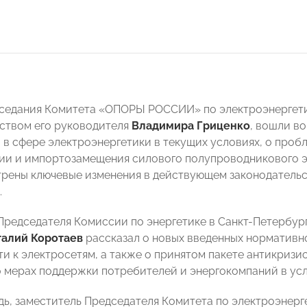
аседания Комитета
«ОПОРЫ РОССИИ»
по электроэнергет
ством его руководителя
Владимира Гриценко
, вошли в
 в сфере электроэнергетики в текущих условиях, о проб
ии и импортозамещения силового полупроводникового эн
рены ключевые изменения в действующем законодательс
.
Председателя Комиссии по энергетике в Санкт-Петербу
алий Коротаев
рассказал о новых введенных нормативн
ти к электросетям, а также о принятом пакете антикризи
о мерах поддержки потребителей и энергокомпаний в усл
дь, заместитель Председателя Комитета по электроэнерг