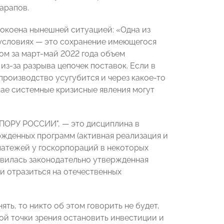
арапов.
окоена нынешней ситуацией: «
Одна из
 условиях
—
это сохранение имеющегося
ом за март-май 2022 года объем
из-за разрыва цепочек поставок. Если в
производство усугубится и через какое-то
ае системные кризисные явления могут
"ОПОРУ РОССИИ",
—
это дисциплина в
жденных программ (активная реализация и
латежей у госкорпораций в некоторых
оявилась законодательно утвержденная
и отразиться на отечественных
ть, то никто об этом говорить не будет,
й точки зрения остановить инвестиции и