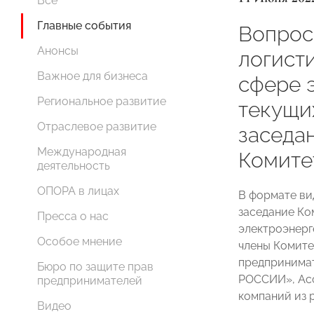
Все
Главные события
Вопрос
Анонсы
логист
Важное для бизнеса
сфере 
Региональное развитие
текущи
Отраслевое развитие
заседа
Международная
Комит
деятельность
ОПОРА в лицах
В формате ви
заседание К
Пресса о нас
электроэнерг
Особое мнение
члены Комите
предпринимат
Бюро по защите прав
РОССИИ», Ас
предпринимателей
компаний из 
Видео