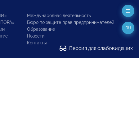
ИИ»
Международная деятельность
ОПОРА»
Бюро по защите прав предпринимателей
RU
ии
Образование
итие
Новости
Контакты
Версия для слабовидящих