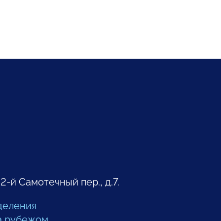
 2-й Самотечный пер., д.7.
деления
а рубежом