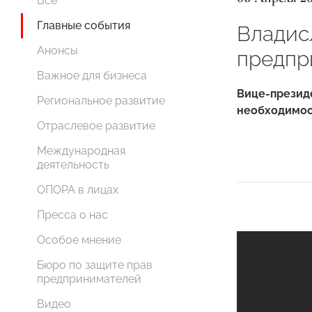
Все
Главные события
Владисл
Анонсы
предпр
Важное для бизнеса
Вице-презид
Региональное развитие
необходимост
Отраслевое развитие
Международная
деятельность
ОПОРА в лицах
Пресса о нас
Особое мнение
Бюро по защите прав
предпринимателей
Видео