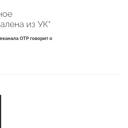
ное
алена из УК"
еканала ОТР говорит о