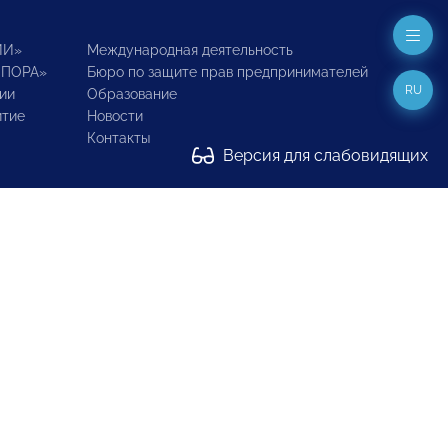
ИИ»
Международная деятельность
ОПОРА»
Бюро по защите прав предпринимателей
RU
ии
Образование
итие
Новости
Контакты
Версия для слабовидящих