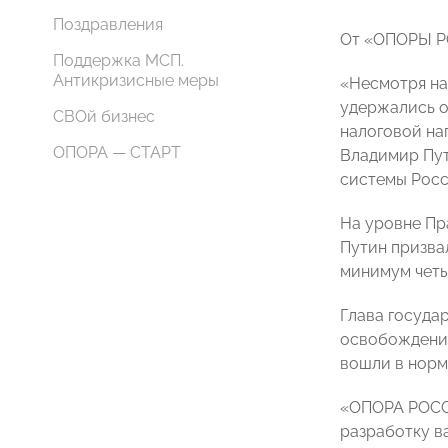
Поздравления
От «ОПОРЫ РО
Поддержка МСП.
Антикризисные меры
«Несмотря на
удержались о
СВОй бизнес
налоговой наг
ОПОРА — СТАРТ
Владимир Пут
системы Росс
На уровне Пр
Путин призва
минимум четы
Глава госуда
освобождения
вошли в норм
«ОПОРА РОССИ
разработку в