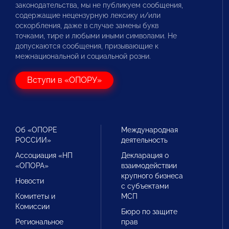
законодательства, мы не публикуем сообщения,
содержащие нецензурную лексику и/или
оскорбления, даже в случае замены букв
точками, тире и любыми иными символами. Не
допускаются сообщения, призывающие к
межнациональной и социальной розни.
Вступи в «ОПОРУ»
Об «ОПОРЕ
Международная
РОССИИ»
деятельность
Ассоциация «НП
Декларация о
«ОПОРА»
взаимодействии
крупного бизнеса
Новости
с субъектами
Комитеты и
МСП
Комиссии
Бюро по защите
Региональное
прав