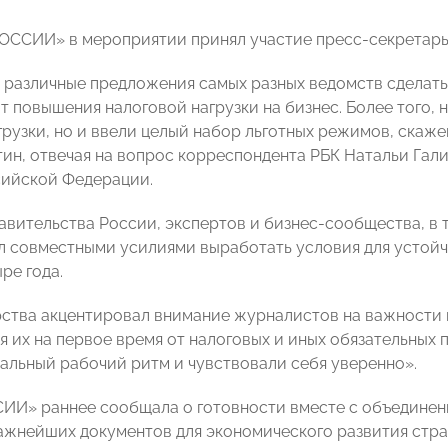
ССИИ» в мероприятии принял участие пресс-секретарь 
 различные предложения самых разных ведомств сделать 
т повышения налоговой нагрузки на бизнес. Более того,
рузки, но и ввели целый набор льготных режимов, скажем
ин, отвечая на вопрос корреспондента РБК Натальи Гал
ийской Федерации.
авительства России, экспертов и бизнес-сообщества, в 
л совместными усилиями выработать условия для устойч
ре года.
рства акцентировал внимание журналистов на важности
 их на первое время от налоговых и иных обязательных п
альный рабочий ритм и чувствовали себя уверенно».
И» раннее сообщала о готовности вместе с объединени
ажнейших документов для экономического развития стран