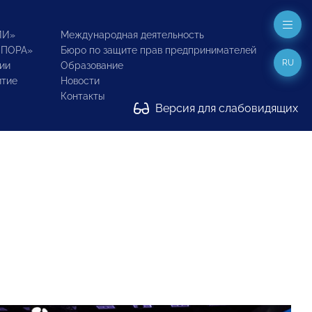
ИИ»
Международная деятельность
ОПОРА»
Бюро по защите прав предпринимателей
RU
ии
Образование
итие
Новости
Контакты
Версия для слабовидящих