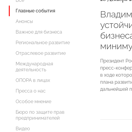
Все
Главные события
Владим
Анонсы
устойч
Важное для бизнеса
бизнес
Региональное развитие
миниму
Отраслевое развитие
Президент Ро
Международная
пресс-конфер
деятельность
в ходе котор
ОПОРА в лицах
плана развити
дальнейшей п
Пресса о нас
Особое мнение
Бюро по защите прав
предпринимателей
Видео