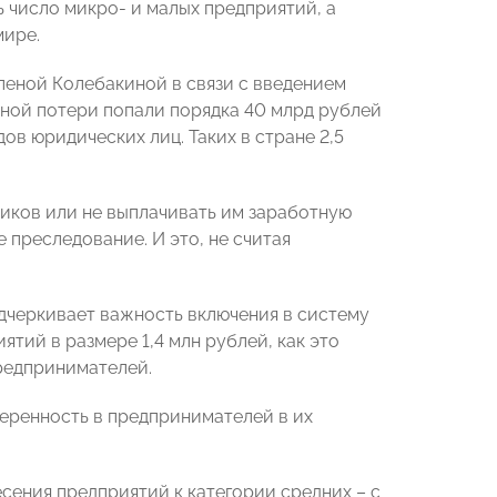
 число микро- и малых предприятий, а
мире.
Еленой Колебакиной в связи с введением
лной потери попали порядка 40 млрд рублей
ов юридических лиц. Таких в стране 2,5
ников или не выплачивать им заработную
е преследование. И это, не считая
дчеркивает важность включения в систему
тий в размере 1,4 млн рублей, как это
редпринимателей.
еренность в предпринимателей в их
ения предприятий к категории средних – с