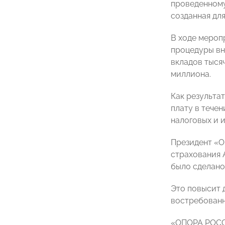
проведенному
созданная для
В ходе мероп
процедуры вн
вкладов тыся
миллиона.
Как результа
плату в течен
налоговых и 
Президент 
страхования А
было сделано
Это повысит 
востребованн
«ОПОРА РОССИ