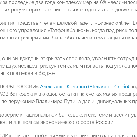
 за последние два года комплексу мер на 6% увеличилось
 них регуляторика оценивается как одна из передовых в 
риятия представителем деловой газеты «Бизнес online» 
ешнего управления «Татфондбанком», когда под риск по
ч малых предприятий, была обозначена тема защиты вклад
т, они вынуждены закрывать своё дело, увольнять сотруд
ие двух месяцев, рискуя тем самым попасть под уголовно
иных платежей в бюджет.
«ОПОРЫ РОССИИ»
Александр Калинин (Alexander Kalinin)
по
СВ банковских вкладов остатки на счетах малых предприя
 по поручению Владимира Путина для индивидуальных п
доверие к национальной банковской системе и вселит ув
ости для пользы экономического роста России.
И» считает необходимым и увеличение границ для отнес