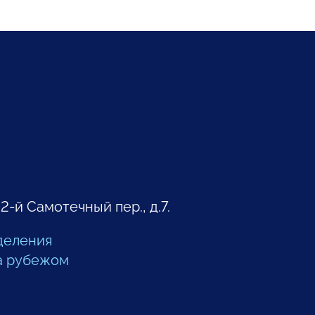
 2-й Самотечный пер., д.7.
деления
а рубежом