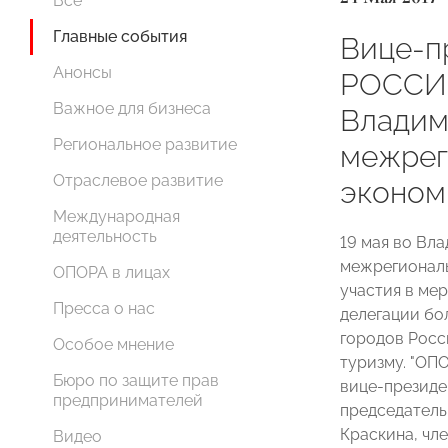
Все
Главные события
Вице-п
Анонсы
РОССИИ
Важное для бизнеса
Владим
Региональное развитие
межрег
Отраслевое развитие
эконом
Международная
деятельность
19 мая во Вл
межрегиональ
ОПОРА в лицах
участия в ме
Пресса о нас
делегации бол
городов Росс
Особое мнение
туризму. "ОП
Бюро по защите прав
вице-президе
предпринимателей
председатель
Краскина, чл
Видео