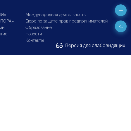
ИИ»
Международная деятельность
ОПОРА»
Бюро по защите прав предпринимателей
RU
ии
Образование
итие
Новости
Контакты
Версия для слабовидящих