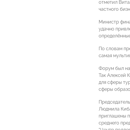
отметил Вита
частного биз
Министр фина
удачно привл
определённые
По словам пр
самая мультип
Форум был на
Так Алексей 
для сферы ту
сферы образо
Председатель
Людмила Киба
приглашены п
среднего пре
"Центр подде