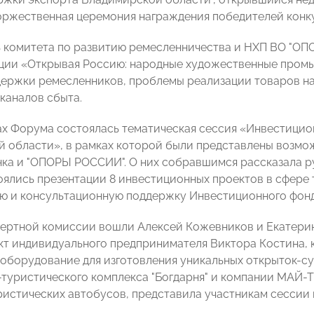
оржественная церемония награждения победителей конкур
 комитета по развитию ремесленничества и НХП ВО "О
кции «Открывая Россию: народные художественные пром
ержки ремесленников, проблемы реализации товаров н
каналов сбыта.
ах Форума состоялась тематическая сессия «Инвестицио
 области», в рамках которой были представлены возмо
ка и "ОПОРЫ РОССИИ". О них собравшимся рассказала ру
оялись презентации 8 инвестиционных проектов в сфере 
ю и консультационную поддержку Инвестиционного фонд
пертной комиссии вошли Алексей Кожевников и Екатерин
кт индивидуального предпринимателя Виктора Костина,
оборудование для изготовления уникальных открыток-с
-туристического комплекса "Богдарня" и компании МАЙ-Т
ристических автобусов, представила участникам сессии