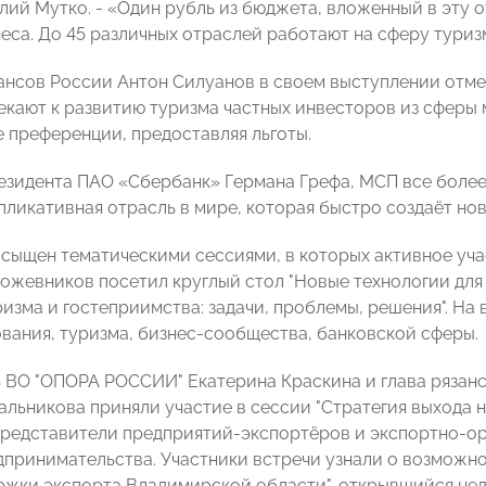
лий Мутко. - «Один рубль из бюджета, вложенный в эту о
неса. До 45 различных отраслей работают на сферу туриз
нсов России Антон Силуанов в своем выступлении отме
екают к развитию туризма частных инвесторов из сферы м
 преференции, предоставляя льготы.
езидента ПАО «Сбербанк» Германа Грефа, МСП все более 
ликативная отрасль в мире, которая быстро создаёт новы
сыщен тематическими сессиями, в которых активное уч
Кожевников посетил круглый стол "Новые технологии дл
ризма и гостеприимства: задачи, проблемы, решения". Н
вания, туризма, бизнес-сообщества, банковской сферы.
 ВО "ОПОРА РОССИИ" Екатерина Краскина и глава рязанс
льникова приняли участие в сессии "Стратегия выхода н
редставители предприятий-экспортёров и экспортно-ор
дпринимательства. Участники встречи узнали о возможн
ржки экспорта Владимирской области", открывшийся нед