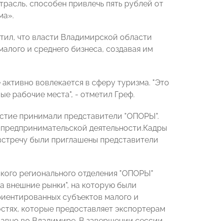
трасль, способен привлечь пять рублей от
ма».
тил, что власти Владимирской области
алого и среднего бизнеса, создавая им
активно вовлекается в сферу туризма. "Это
е рабочие места", - отметил Греф.
астие принимали представители "ОПОРЫ".
я предпринимательской деятельности.Кадры
а встречу были приглашены представители
кого регионального отделения "ОПОРЫ"
а внешние рынки", на которую были
иентированных субъектов малого и
остях, которые предоставляет экспортерам
авно во Владимире. В завершении сессии