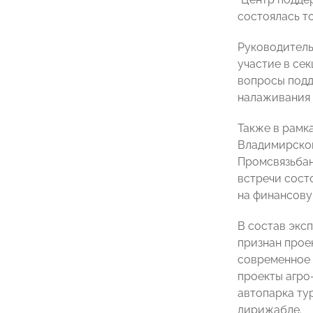
состоялась т
Руководитель
участие в се
вопросы подд
налаживания 
Также в рамк
Владимирской
Промсвязьбан
встречи сост
на финансову
В состав экс
признан прое
современное 
проекты агро
автопарка ту
дирижабле.