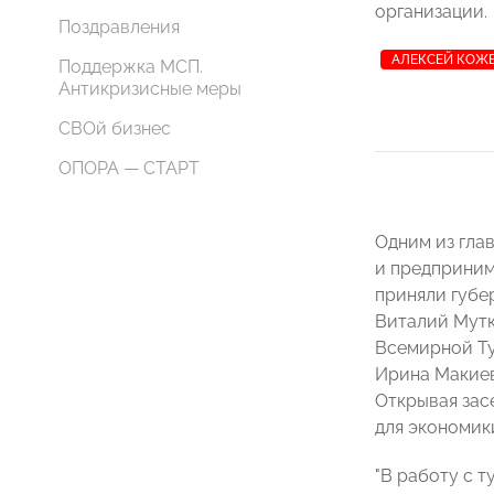
организации.
Поздравления
АЛЕКСЕЙ КОЖ
Поддержка МСП.
Антикризисные меры
СВОй бизнес
ОПОРА — СТАРТ
Одним из гла
и предприним
приняли губе
Виталий Мутк
Всемирной Ту
Ирина Макиев
Открывая зас
для экономик
"В работу с 