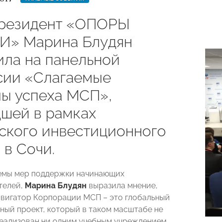
резидент «ОПОРЫ
» Марина Блудян
ила на панельной
сии «Слагаемые
ы успеха МСП»,
шей в рамках
ского инвестиционного
 в Сочи.
емы мер поддержки начинающих
телей,
Марина Блудян
выразила мнение,
авигатор Корпорации МСП – это глобальный
ный проект, который в таком масштабе не
еализован ни одним учебным учреждением