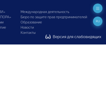
ИИ»
Международная деятельность
ОПОРА»
Бюро по защите прав предпринимателей
RU
ии
Образование
итие
Новости
Контакты
Версия для слабовидящих