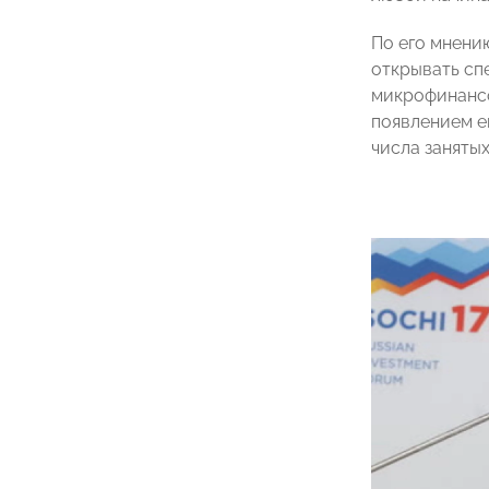
По его мнени
открывать сп
микрофинансо
появлением е
числа заняты