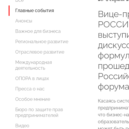
Все
Главные события
Вице-п
Анонсы
РОССИИ
Важное для бизнеса
выступ
Региональное развитие
дискус
Отраслевое развитие
формул
Международная
прошед
деятельность
Россий
ОПОРА в лицах
форума
Пресса о нас
Особое мнение
Касаясь сист
предпринима
Бюро по защите прав
что бизнес-н
предпринимателей
образователь
Видео
может быть р