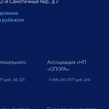
 2-й Самотечный пер., д.7.
деления
а рубежом
ионального
Ассоциация «НП
«ОПОРА»
7 (доб. 116, 117)
+7 (495) 247-4777 (доб. 124)