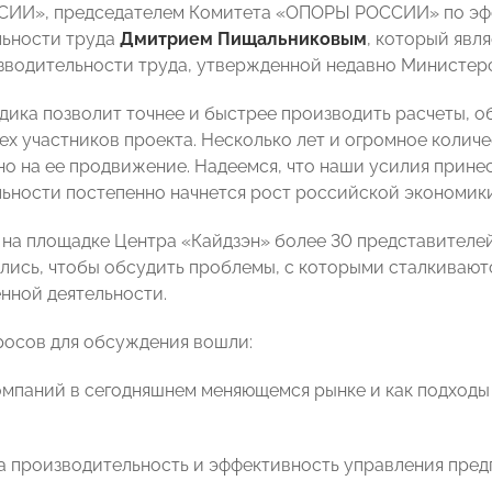
ИИ», председателем Комитета «ОПОРЫ РОССИИ» по эф
льности труда
Дмитрием Пищальниковым
, который явл
зводительности труда, утвержденной недавно Министер
дика позволит точнее и быстрее производить расчеты, о
ех участников проекта. Несколько лет и огромное количе
но на ее продвижение. Надеемся, что наши усилия принес
ьности постепенно начнется рост российской экономики
ря на площадке Центра «Кайдзэн» более 30 представителе
лись, чтобы обсудить проблемы, с которыми сталкивают
нной деятельности.
росов для обсуждения вошли:
омпаний в сегодняшнем меняющемся рынке и как подходы
 на производительность и эффективность управления пред