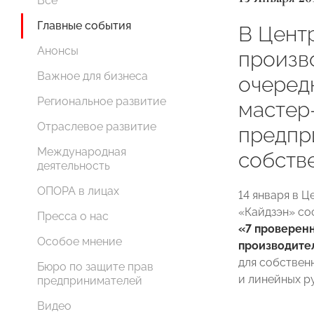
Все
Главные события
В Цент
Анонсы
произв
Важное для бизнеса
очеред
Региональное развитие
мастер
Отраслевое развитие
предпр
Международная
собств
деятельность
ОПОРА в лицах
14 января в 
«Кайдзэн» со
Пресса о нас
«7 проверен
Особое мнение
производител
для собствен
Бюро по защите прав
и линейных р
предпринимателей
Видео