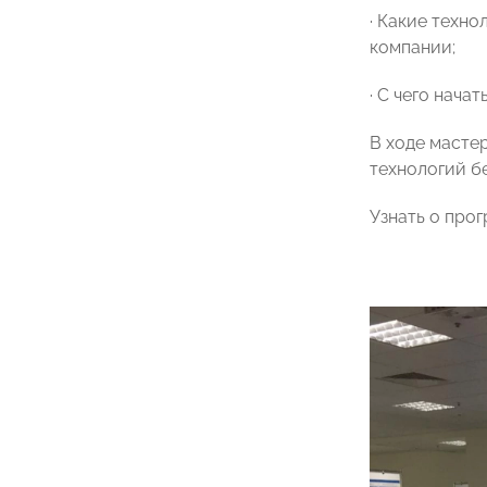
· Какие техн
компании;
· С чего нач
В ходе масте
технологий б
Узнать о про