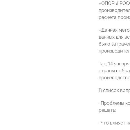
«ОПОРЫ РОСС
производите
расчета прои
«Данная мето
данных для вс
было затраче
производител
Так, 14 янва
страны собра
производстве
В список воп
· Проблемы к
решать;
· Что влияет