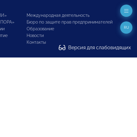
ИИ»
Международная деятельность
ОПОРА»
Бюро по защите прав предпринимателей
RU
ии
Образование
итие
Новости
Контакты
Версия для слабовидящих