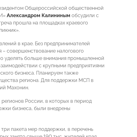
резидентом Общероссийской общественной
ИИ»
Александром Калининым
обсудили с
треча прошла на площадках краевого
пикник».
влений в крае. Без предпринимателей
ая – совершенствование налогового
имо уделять больше внимания промышленной
 взаимодействии с крупными предприятиями
мского бизнеса. Планируем также
щества региона. Для поддержки МСП в
ий Махонин.
 регионов России, в которых в период
ржки бизнеса, были внедрены
три пакета мер поддержки, в перечень
ых занято свыше 190 тыс. жителей края.