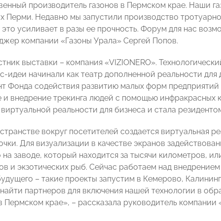
венный производитель газонов в Пермском крае. Наши газ
х Перми. Недавно мы запустили производство тротуарно
 это усиливает в разы ее прочность. Форум для нас воз
джер компании «Газоны Урала» Сергей Попов.
стник выставки – компания «VIZIONERO». Технологический
с-идеи начинали как театр дополненной реальности для 
нт Фонда содействия развитию малых форм предприятий 
 и внедрение трекинга людей с помощью инфракрасных 
виртуальной реальности для бизнеса и стала резиденто
странстве вокруг посетителей создается виртуальная ре
очки. Для визуализации в качестве экранов задействован
на заводе, который находится за тысячи километров, или
ов и экзотических рыб. Сейчас работаем над внедрением
удущего – такие проекты запустим в Кемерово, Калининг
найти партнеров для включения нашей технологии в об
в Пермском крае», – рассказала руководитель компании