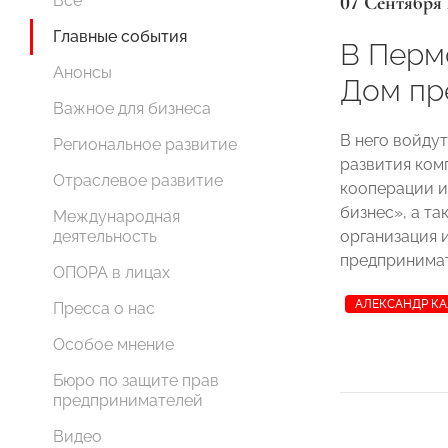
07 Сентября
Все
Главные события
В Перм
Анонсы
Дом пр
Важное для бизнеса
В него войду
Региональное развитие
развития ком
Отраслевое развитие
кооперации и
бизнес», а т
Международная
организация 
деятельность
предпринимат
ОПОРА в лицах
АЛЕКСАНДР К
Пресса о нас
Особое мнение
Бюро по защите прав
предпринимателей
Видео