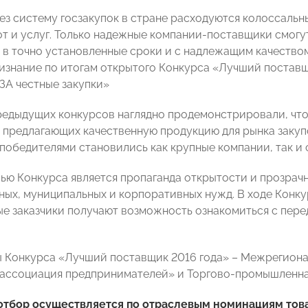
ез систему госзакупок в стране расходуются колоссаль
от и услуг. Только надежные компании-поставщики смогу
в точно установленные сроки и с надлежащим качеством
изнание по итогам открытого Конкурса «Лучший постав
ЗА честные закупки»
редыдущих конкурсов наглядно продемонстрировали, что
 предлагающих качественную продукцию для рынка закуп
 победителями становились как крупные компании, так и 
ью Конкурса является пропаганда открытости и прозрач
ных, муниципальных и корпоративных нужд. В ходе Конк
е заказчики получают возможность ознакомиться с пер
 Конкурса «Лучший поставщик 2016 года» – Межрегиона
ассоциация предпринимателей» и Торгово-промышленна
тбор осуществляется по отраслевым номинациям това