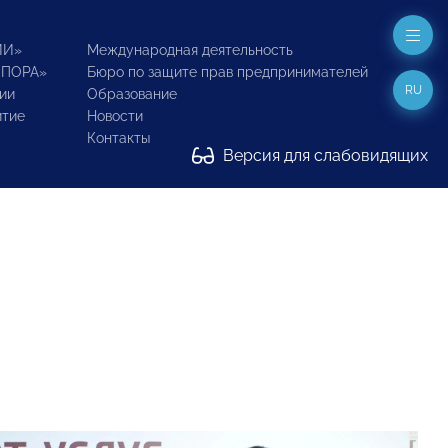
ИИ»
Международная деятельность
ОПОРА»
Бюро по защите прав предпринимателей
RU
ии
Образование
итие
Новости
Контакты
Версия для слабовидящих