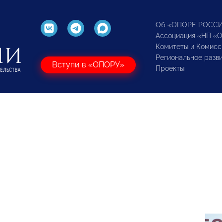
Об «ОПОРЕ РОСС
Ассоциация «НП «
Комитеты и Комисс
Региональное разв
Вступи в «ОПОРУ»
Проекты