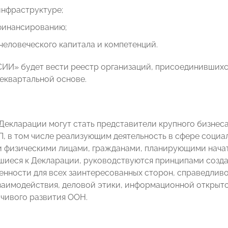
инфраструктуре;
 финансированию;
человеческого капитала и компетенций.
И» будет вести реестр организаций, присоединившихся
еквартальной основе.
Декларации могут стать представители крупного бизнес
, в том числе реализующим деятельность в сфере социа
 физическими лицами, гражданами, планирующими начат
иеся к Декларации, руководствуются принципами созда
енности для всех заинтересованных сторон, справедливо
заимодействия, деловой этики, информационной открыто
чивого развития ООН.