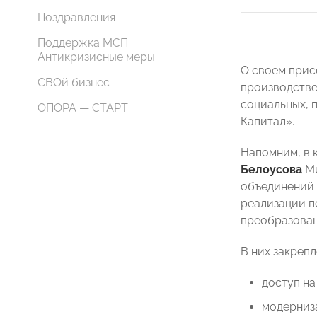
Поздравления
Поддержка МСП.
Антикризисные меры
О своем прис
СВОй бизнес
производстве
социальных, 
ОПОРА — СТАРТ
Капитал».
Напомним, в 
Белоусова
Ми
объединений 
реализации п
преобразован
В них закреп
доступ на
модерниз