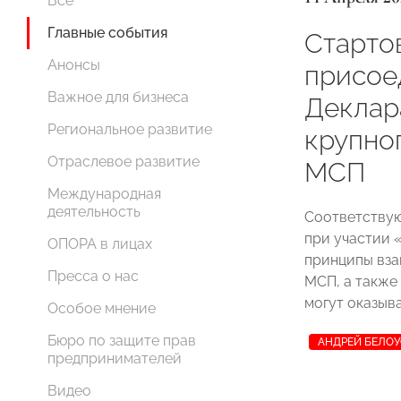
Все
Главные события
Старто
Анонсы
присое
Важное для бизнеса
Деклар
Региональное развитие
крупно
Отраслевое развитие
МСП
Международная
деятельность
Соответствую
при участии
ОПОРА в лицах
принципы вза
Пресса о нас
МСП, а также
могут оказыв
Особое мнение
Бюро по защите прав
АНДРЕЙ БЕЛО
предпринимателей
Видео