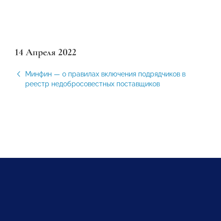
14 Апреля 2022
Минфин — о правилах включения подрядчиков в
реестр недобросовестных поставщиков