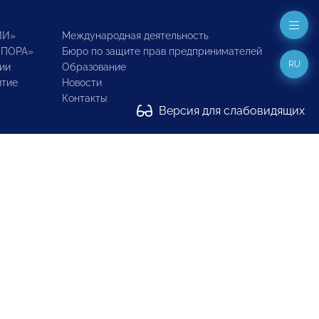
ИИ»
Международная деятельность
ОПОРА»
Бюро по защите прав предпринимателей
RU
ии
Образование
итие
Новости
Контакты
Версия для слабовидящих