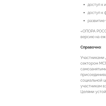
доступ к 
доступ к
развитие 
«ОПОРА РОССИ
версию на еж
Справочно
:
Участниками 
сектором МСП
самозанятыми
присоединивш
социальной ц
участникам в
Целями устой