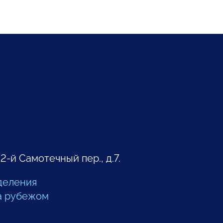
 2-й Самотечный пер., д.7.
деления
а рубежом