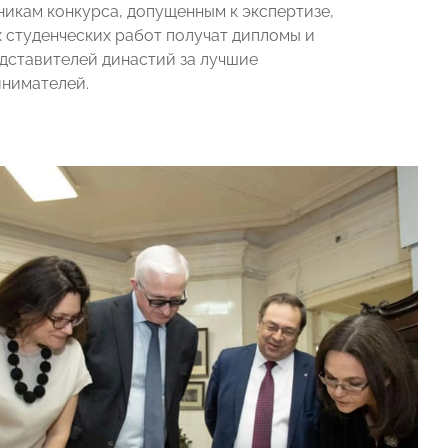
никам конкурса, допущенным к экспертизе,
 студенческих работ получат дипломы и
едставителей династий за лучшие
инимателей.