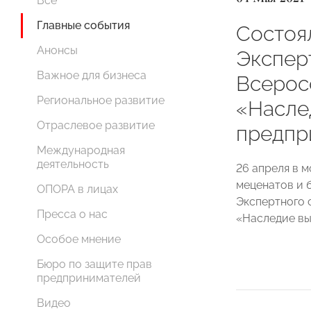
Все
Главные события
Состоя
Анонсы
Экспер
Важное для бизнеса
Всерос
Региональное развитие
«Насле
Отраслевое развитие
предпр
Международная
деятельность
26 апреля в 
меценатов и 
ОПОРА в лицах
Экспертного 
Пресса о нас
«Наследие в
Особое мнение
Бюро по защите прав
предпринимателей
Видео