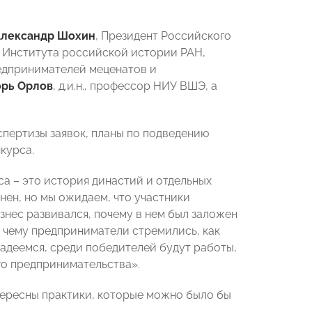
лександр Шохин
, Президент Российского
р Института российской истории РАН,
редпринимателей меценатов и
орь Орлов
, д.и.н., профессор НИУ ВШЭ, а
спертизы заявок, планы по подведению
курса.
са – это история династий и отдельных
ен, но мы ожидаем, что участники
знес развивался, почему в нем был заложен
к чему предприниматели стремились, как
адеемся, среди победителей будут работы,
о предпринимательства».
тересны практики, которые можно было бы