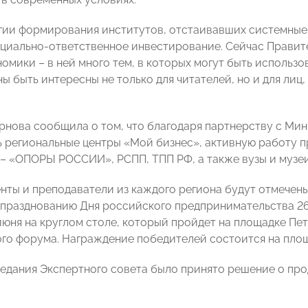
гии формирования институтов, отстаивавших системные 
оциально-ответственное инвестирование. Сейчас Правит
номики – в ней много тем, в которых могут быть использ
ы быть интересны не только для читателей, но и для ли
нова сообщила о том, что благодаря партнерству с Мин
 региональные центры «Мой бизнес», активную работу п
– «ОПОРЫ РОССИИ», РСПП, ТПП РФ, а также вузы и музеи
нты и преподаватели из каждого региона будут отмечен
празднованию Дня российского предпринимательства 26-
июня на круглом столе, который пройдет на площадке П
го форума. Награждение победителей состоится на площа
седания Экспертного совета было принято решение о про