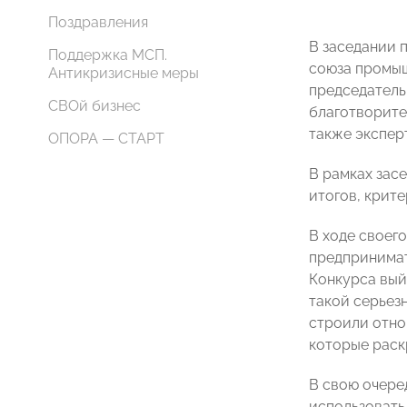
Поздравления
В заседании 
Поддержка МСП.
союза промы
Антикризисные меры
председатель
СВОй бизнес
благотворите
также экспер
ОПОРА — СТАРТ
В рамках зас
итогов, крит
В ходе своег
предпринимат
Конкурса вый
такой серьез
строили отно
которые раск
В свою очере
использовать