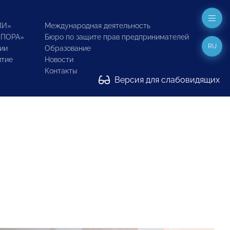
ИИ»
Международная деятельность
ОПОРА»
Бюро по защите прав предпринимателей
RU
ии
Образование
итие
Новости
Контакты
Версия для слабовидящих