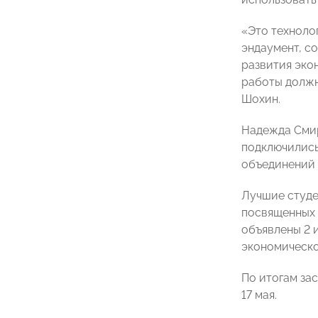
«Это техноло
эндаумент, с
развития эко
работы должн
Шохин.
Надежда Смир
подключились
объединений 
Лучшие студе
посвященных 
объявлены 2 
экономическо
По итогам за
17 мая.