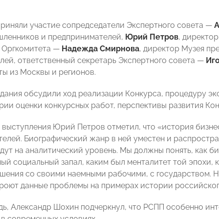
приняли участие сопредседатели Экспертного совета —
А
шленников и предпринимателей,
Юрий Петров
, директо
 Оргкомитета —
Надежда Смирнова
, директор Музея п
лей, ответственный секретарь Экспертного совета —
Иг
ты из Москвы и регионов.
едания обсудили ход реализации Конкурса, процедуру эк
ерии оценки конкурсных работ, перспективы развития Кон
о выступления Юрий Петров отметил, что «история бизне
елей. Биографический жанр в ней уместен и распростран
дут на аналитический уровень. Мы должны понять, как би
ный социальный запал, каким был менталитет той эпохи, 
шения со своими наемными рабочими, с государством. Н
роют данные проблемы на примерах истории российског
дь, Александр Шохин подчеркнул, что РСПП особенно ин
 в современных условиях.