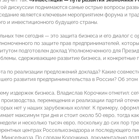
ой дискуссии поднимаются самые острые вопросы разви
седание является ключевым мероприятием форума и трад
го и инвестиционного будущего страны.
льных тем сегодня — это защита бизнеса и его диалог с 
лномоченного по защите прав предпринимателей, которы
титутом подготовлен доклад Уполномоченного для Прези
блемы, сдерживающие развитие бизнеса, и конкретные 
ота по реализации предложений доклада? Какие совмест
йшего развития предпринимательства в России? Об этом 
тему издержек бизнеса, Владислав Корочкин отметил: сег
 производства, перемещения и реализации партий отече
торых нет у наших зарубежных коллег. К примеру, оформ
нимает максимум три дня и стоит около 50 евро, тогда к
недели и несколько тысяч евро, поскольку до сих пор тр
ерентных центрах Россельхознадзора и последующего пи
 Минсельхоза. По словам Корочкина, документально под