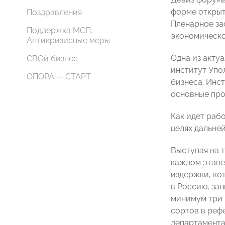
форме открыт
Поздравления
Пленарное за
Поддержка МСП.
экономическо
Антикризисные меры
Одна из актуа
СВОй бизнес
институт Упо
ОПОРА — СТАРТ
бизнеса. Инс
основные про
Как идет раб
целях дальне
Выступая на 
каждом этапе
издержки, ко
в Россию, за
минимум три 
сортов в реф
департамента