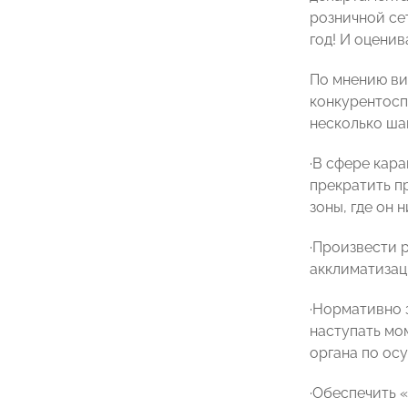
розничной се
год! И оцени
По мнению ви
конкурентосп
несколько ша
·
В сфере кар
прекратить пр
зоны, где он 
·
Произвести р
акклиматизац
·
Нормативно з
наступать мо
органа по ос
·
Обеспечить 