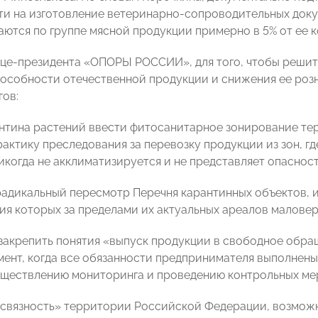
ти на изготовление ветеринарно-сопроводительных док
ваются по группе мясной продукции примерно в 5% от ее 
це-президента «ОПОРЫ РОССИИ», для того, чтобы реши
особности отечественной продукции и снижения ее роз
гов:
антина растений ввести фитосанитарное зонирование т
актику преследования за перевозку продукции из зон, где
никогда не акклиматизируется и не представляет опасност
адикальный пересмотр Перечня карантинных объектов, и
ия которых за пределами их актуальных ареалов маловер
акрепить понятия «выпуск продукции в свободное обра
мент, когда все обязанности предпринимателя выполнены
уществлению мониторинга и проведению контрольных ме
«связность» территории Российской Федерации, возмож