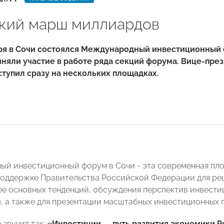
кий марш миллиардов
бря в Сочи состоялся Международный инвестиционный
яли участие в работе ряда секций форума. Вице-пре
тупил сразу на нескольких площадках.
й инвестиционный форум в Сочи - эта современная площ
поддержке Правительства Российской Федерации для ре
ее основных тенденций, обсуждения перспектив инвести
, а также для презентации масштабных инвестиционных 
 звучит так:
«Инвестиции — путь развития экономики Р