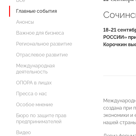
Все
Главные события
Сочинс
Анонсы
18-21 сентя
Важное для бизнеса
РОССИИ» прин
Региональное развитие
Корочкин выс
Отраслевое развитие
Международная
деятельность
ОПОРА в лицах
Пресса о нас
Международны
Особое мнение
создана при 
экономики и 
Бюро по защите прав
предпринимателей
нашей страны
Видео
Девиз форума