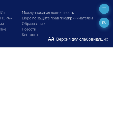
ИИ»
Международная деятельность
ОПОРА»
Бюро по защите прав предпринимателей
RU
ии
Образование
итие
Новости
Контакты
Версия для слабовидящих