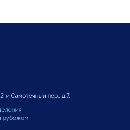
 2-й Самотечный пер., д.7.
деления
а рубежом