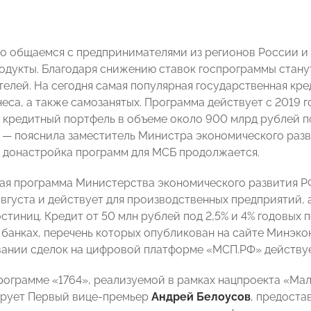
о общаемся с предпринимателями из регионов России и
одукты. Благодаря снижению ставок госпрограммы стану
елей. На сегодня самая популярная государственная кред
еса, а также самозанятых. Программа действует с 2019 г
кредитный портфель в объеме около 900 млрд рублей по
 — пояснила заместитель Министра экономического раз
о донастройка программ для МСБ продолжается.
ная программа Министерства экономического развития Р
августа и действует для производственных предприятий,
остиниц. Кредит от 50 млн рублей под 2,5% и 4% годовы
8 банках, перечень которых опубликован на сайте Минэк
ании сделок на цифровой платформе «МСП.РФ» действу
рограмме «1764», реализуемой в рамках нацпроекта «Ма
ирует Первый вице-премьер
Андрей Белоусов
, предоста