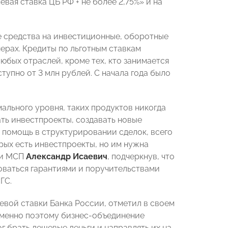
ая ставка ЦБ РФ + не более 2,75%» и на
е средства на инвестиционные, оборотные
ерах. Кредиты по льготным ставкам
любых отраслей, кроме тех, кто занимается
упно от 3 млн рублей. С начала года было
ального уровня, таких продуктов никогда
ать инвестпроекты, создавать новые
 помощь в структурировании сделок, всего
рых есть инвестпроекты, но им нужна
ии МСП
Александр Исаевич
, подчеркнув, что
оваться гарантиями и поручительствами
ГС.
евой ставки Банка России, отметил в своем
Именно поэтому бизнес-объединение
г брать дешевые деньги и направлять их на