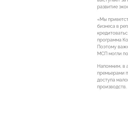
развитие эк
«Мы приветст
бизнеса в рег
кредитоватьс
программа Ко
Поэтому важн
МСП могли по
Напомним, в 
премьерами п
доступа мало
производств.