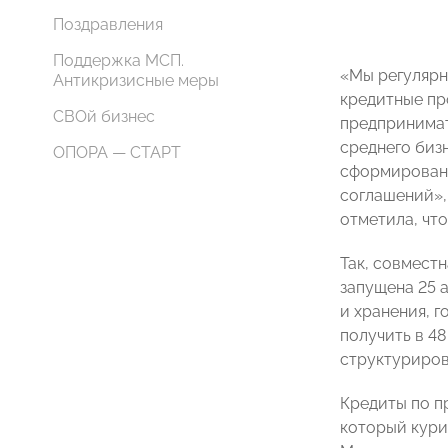
Поздравления
Поддержка МСП.
«Мы регулярн
Антикризисные меры
кредитные пр
СВОй бизнес
предпринимат
среднего бизн
ОПОРА — СТАРТ
сформирован 
соглашений»,
отметила, чт
Так, совмест
запущена 25 
и хранения, г
получить в 4
структуриров
Кредиты по п
который кур