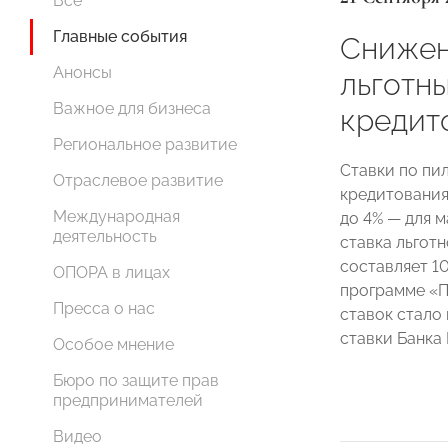
Все
Главные события
Снижен
Анонсы
льготн
Важное для бизнеса
кредит
Региональное развитие
Ставки по пи
Отраслевое развитие
кредитования 
Международная
до 4% — для 
деятельность
ставка льгот
составляет 10
ОПОРА в лицах
программе «П
Пресса о нас
ставок стало
ставки Банка
Особое мнение
Бюро по защите прав
предпринимателей
Видео