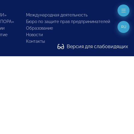
ИИ»
Международная деятельность
ОПОРА»
Бюро по защите прав предпринимателей
RU
ии
Образование
итие
Новости
Контакты
Версия для слабовидящих