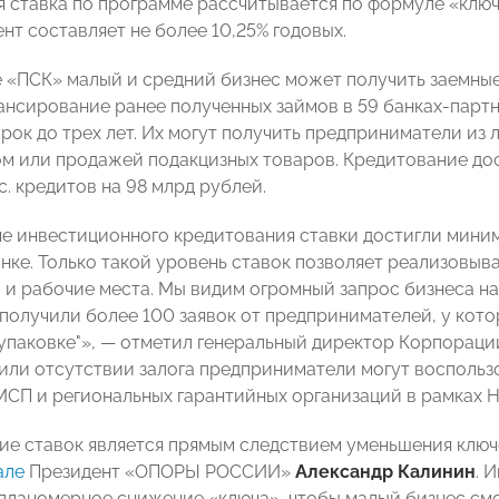
 ставка по программе рассчитывается по формуле «ключев
нт составляет не более 10,25% годовых.
 «ПСК» малый и средний бизнес может получить заемны
ансирование ранее полученных займов в 59 банках-партн
рок до трех лет. Их могут получить предприниматели из 
м или продажей подакцизных товаров. Кредитование дост
с. кредитов на 98 млрд рублей.
е инвестиционного кредитования ставки достигли миним
ынке. Только такой уровень ставок позволяет реализовыв
 и рабочие места. Мы видим огромный запрос бизнеса на
 получили более 100 заявок от предпринимателей, у кото
"упаковке"», — отметил генеральный директор Корпорац
 или отсутствии залога предприниматели могут воспольз
СП и региональных гарантийных организаций в рамках Н
ие ставок является прямым следствием уменьшения ключ
але
Президент «ОПОРЫ РОССИИ»
Александр Калинин
. 
 планомерное снижение «ключа», чтобы малый бизнес смо