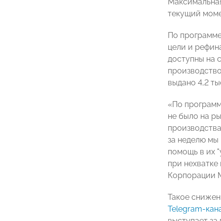
Максимальная
текущий моме
По программе
цели и рефин
доступны на с
производство
выдано 4,2 ты
«По программ
не было на р
производства
за неделю мы
помощь в их 
при нехватке
Корпорации М
Такое снижен
Telegram
-кан
выступает за