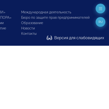
ИИ»
Международная деятельность
ОПОРА»
Бюро по защите прав предпринимателей
RU
ии
Образование
итие
Новости
Контакты
Версия для слабовидящих