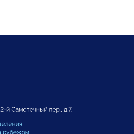
 2-й Самотечный пер., д.7.
деления
а рубежом