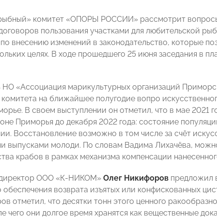
«рыбный» комитет «ОПОРЫ РОССИИ» рассмотрит вопрос
договоров пользования участками для любительской рыб
по внесению изменений в законодательство, которые по
кольких целях. В ходе прошедшего 25 июня заседания в 
 НО «Ассоциация марикультурных организаций Приморс
н комитета на ближайшее полугодие вопро искусственног
орье. В своем выступлении он отметил, что в мае 2021 г
зоне Приморья до декабря 2022 года: состояние популяц
ии. Восстановление возможно в том числе за счёт искус
 выпусками молоди. По словам Вадима Лихачёва, можно
тва крабов в рамках механизма компенсации нанесенног
 директор ООО «К-НИКОМ»
Олег Никифоров
предложил в
 обеспечения возврата изъятых или конфискованных цис
ов отметил, что десятки тонн этого ценного ракообразн
ле чего они долгое время хранятся как вещественные док