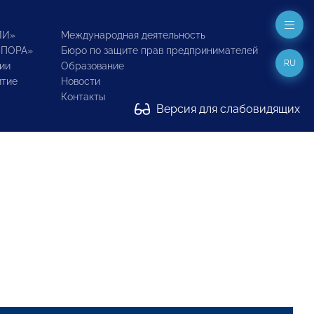
ИИ»
Международная деятельность
ОПОРА»
Бюро по защите прав предпринимателей
RU
ии
Образование
итие
Новости
Контакты
Версия для слабовидящих