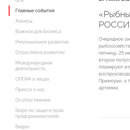
Все
Главные события
«Рыбны
Анонсы
РОССИИ
Важное для бизнеса
Очередное з
Региональное развитие
рыбохозяйств
Отраслевое развитие
пятницу, 25 и
второе полуг
Международная
планируют из
деятельность
воспроизводс
ОПОРА в лицах
Приморье, а 
артемии.
Пресса о нас
Особое мнение
Бюро по защите прав
предпринимателей
Видео