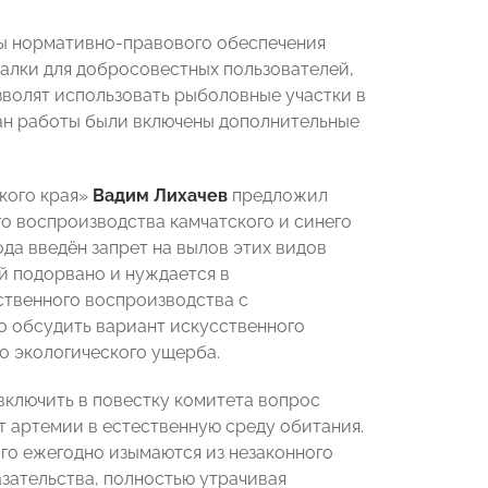
ы нормативно-правового обеспечения
алки для добросовестных пользователей,
зволят использовать рыболовные участки в
план работы были включены дополнительные
кого края»
Вадим Лихачев
предложил
о воспроизводства камчатского и синего
ода введён запрет на вылов этих видов
ий подорвано и нуждается в
ственного воспроизводства с
 обсудить вариант искусственного
о экологического ущерба.
ключить в повестку комитета вопрос
т артемии в естественную среду обитания.
ого ежегодно изымаются из незаконного
азательства, полностью утрачивая