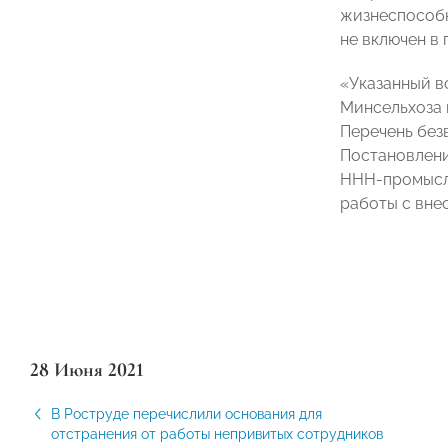
жизнеспособн
не включен в
«Указанный в
Минсельхоза 
Перечень без
Постановлени
ННН-промысла
работы с вне
28 Июня 2021
В Роструде перечислили основания для
отстранения от работы непривитых сотрудников