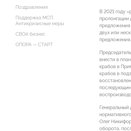
Поздравления
В 2021 году 
Поддержка МСП.
пролонгации 
Антикризисные меры
предложения 
двух или нес
СВОй бизнес
предложения.
ОПОРА — СТАРТ
Председатель
внести в пла
крабов в Прим
крабов в под
восстановлен
последующими
воспроизводс
Генеральный
нормативного
Олег Никифор
оборота, пос