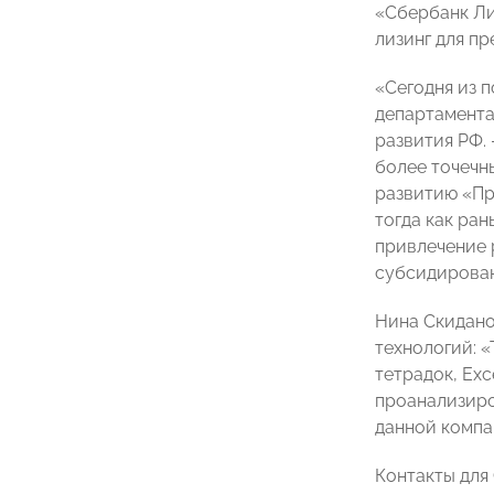
«Сбербанк Лиз
лизинг для п
«Сегодня из 
департамента
развития РФ.
более точечн
развитию «Пр
тогда как ра
привлечение 
субсидирован
Нина Скидано
технологий: «
тетрадок, Exc
проанализиро
данной компан
Контакты для