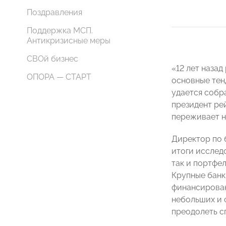
Поздравления
Поддержка МСП.
Антикризисные меры
СВОй бизнес
«12 лет наза
ОПОРА — СТАРТ
основные тенд
удается собр
президент рей
переживает н
Директор по 
итоги исследо
так и портфе
Крупные банк
финансирован
небольших и с
преодолеть с