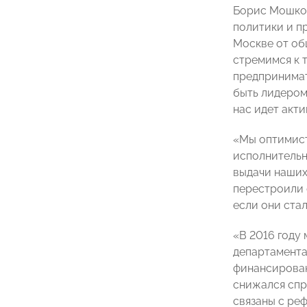
Борис Мошков
политики и п
Москве от об
стремимся к 
предпринимат
быть лидером
нас идет акт
«Мы оптимист
исполнительн
выдачи наших 
перестроили 
если они ста
«В 2016 году
департамента
финансирован
снижался спр
связаны с ре