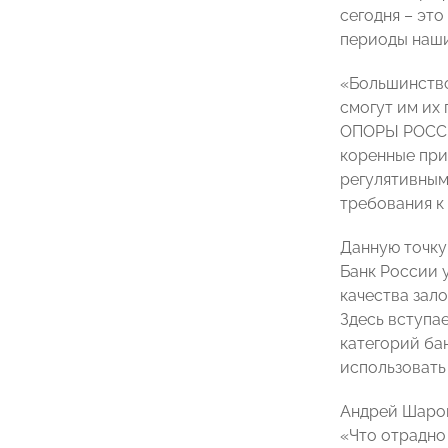
сегодня – эт
периоды наши
«Большинство
смогут им их
ОПОРЫ РОССИИ
коренные прич
регулятивным
требования к
Данную точку
Банк России 
качества зал
Здесь вступа
категорий ба
использовать
Андрей Шаров
«Что отрадно