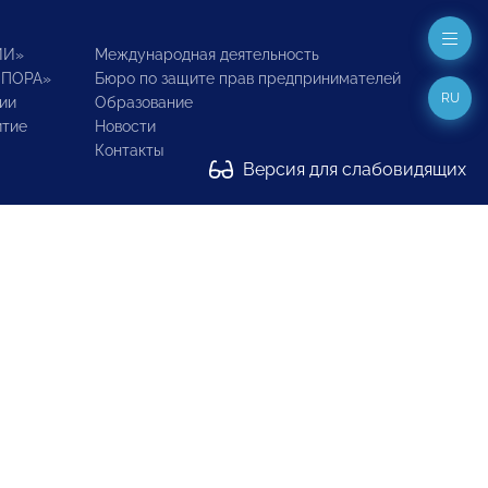
ИИ»
Международная деятельность
ОПОРА»
Бюро по защите прав предпринимателей
RU
ии
Образование
итие
Новости
Контакты
Версия для слабовидящих