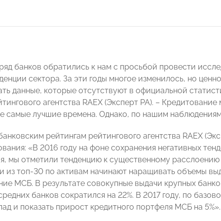
д ряд банков обратились к нам с просьбой провести иссл
енции сектора. За эти годы многое изменилось, но ценно
ать данные, которые отсутствуют в официальной статист
тингового агентства RAEX (Эксперт РА). – Кредитование 
е самые лучшие времена. Однако, по нашим наблюдениям,
банковским рейтингам рейтингового агентства RAEX (Экс
вания: «В 2016 году на фоне сохранения негативных тенд
ля, мы отметили тенденцию к существенному расслоению 
и из топ-30 по активам начинают наращивать объемы выд
ие МСБ. В результате совокупные выдачи крупных банков 
редних банков сократился на 22%. В 2017 году, по базов
пад и показать прирост кредитного портфеля МСБ на 5%».