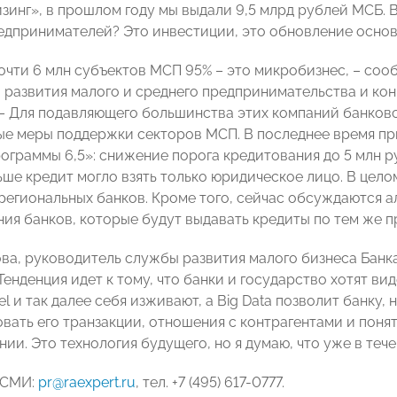
инг», в прошлом году мы выдали 9,5 млрд рублей МСБ. В 
редпринимателей? Это инвестиции, это обновление осно
почти 6 млн субъектов МСП 95% – это микробизнес, – со
 развития малого и среднего предпринимательства и к
 – Для подавляющего большинства этих компаний банков
ые меры поддержки секторов МСП. В последнее время п
ограммы 6,5»: снижение порога кредитования до 5 млн 
ньше кредит могло взять только юридическое лицо. В цел
региональных банков. Кроме того, сейчас обсуждаются 
ия банков, которые будут выдавать кредиты по тем же пр
ва, руководитель службы развития малого бизнеса Банк
Тенденция идет к тому, что банки и государство хотят ви
el и так далее себя изживают, а Big Data позволит банку
вать его транзакции, отношения с контрагентами и поня
ии. Это технология будущего, но я думаю, что уже в тече
 СМИ:
pr@raexpert.ru
, тел. +7 (495) 617-0777.