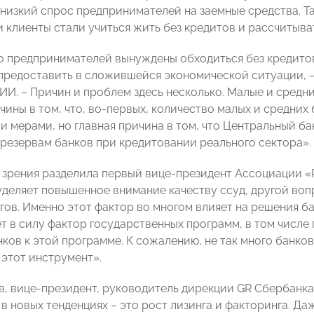
о низкий спрос предпринимателей на заемные средства. Т
 клиенты стали учиться жить без кредитов и рассчитыват
 предпринимателей вынуждены обходиться без кредитов,
 предоставить в сложившейся экономической ситуации, –
. – Причин и проблем здесь несколько. Малые и средни
ины в том, что, во-первых, количество малых и средних 
и мерами, но главная причина в том, что Центральный б
 резервам банков при кредитовании реального сектора».
 зрения разделила первый вице-президент Ассоциации «Р
уделяет повышенное внимание качеству ссуд, другой воп
огов. Именно этот фактор во многом влияет на решения б
ет в силу фактор государственных программ, в том числе
нков к этой программе. К сожалению, не так много банк
 этот инструмент».
, вице-президент, руководитель дирекции GR Сбербанка,
 в новых тенденциях – это рост лизинга и факторинга. Д