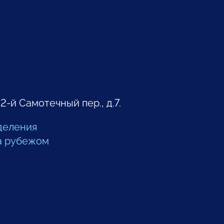
 2-й Самотечный пер., д.7.
деления
а рубежом