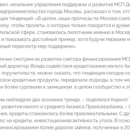
ич, начальник управления поддержки и развития МСП 
редпринимательства города Москвы, рассказал о том, от
щих тенденций: «В целом, наши прогнозы по Москве совп
тому, чтобы проекты, о которых только говорится и дума
ельской сфере, становились пилотными именно в Москве. 
 и показывать достойный пример, хотя будучи первыми м
ивный пересмотр мер поддержки».
ично смотрим на развитие сектора финансирования МСБ
ый директор Фонда содействия кредитованию малого бизн
поручительств, можно сказать, что тенденция сегодня со
свои кредитные продукты, переделали подходы, в том чис
ли более суровыми к заемщикам, в целом сообщество к э
 мы наблюдали два основных тренда, – поделился Кирилл 
 развития малого и среднего бизнеса Промсвязьбанка. –
ия, кредиты становились более привлекательными. С дру
ос на кредиты, инвестиционная активность упала. В ос
финансированием более дорогих займов, полученных в 20