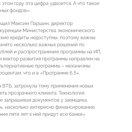
этом году эта цифра удвоится. А что такое
вных фондов».
общил Максим Паршин, директор
онкуренции Министерства экономического
ские кредиты недоступны, поэтому важны
ринято несколько важных решений по
рублей и распространение программы на ИП,
ом вектор развития программы направлен на
альтернативные программы – механизмы
оцентам, что и в «Программе 6,5».
а ВТБ, затронула тему применения новых
деть прозрачного клиента. Технология
, не запрашивая документов у заемщика,
ть, насколько интересно финансирование
ние пяти лет к ней придут все банки».