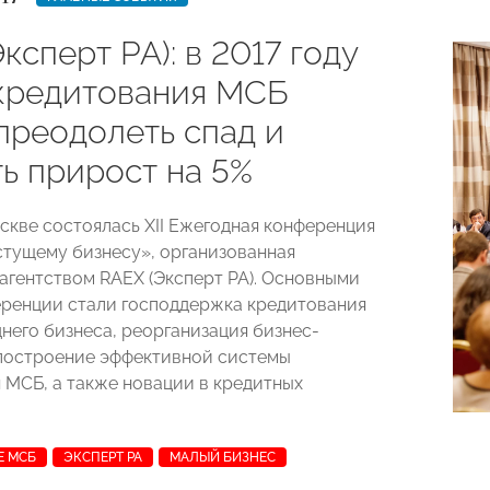
ксперт РА): в 2017 году
кредитования МСБ
преодолеть спад и
ь прирост на 5%
оскве состоялась XII Ежегодная конференция
тущему бизнесу», организованная
агентством RAEX (Эксперт РА). Основными
ренции стали господдержка кредитования
днего бизнеса, реорганизация бизнес-
построение эффективной системы
 МСБ, а также новации в кредитных
Е МСБ
ЭКСПЕРТ РА
МАЛЫЙ БИЗНЕС