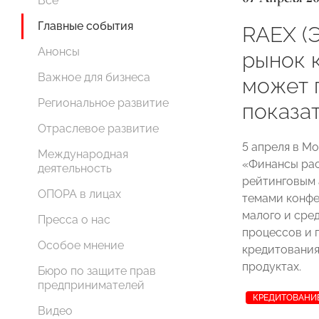
Все
Главные события
RAEX (Э
Анонсы
рынок 
Важное для бизнеса
может 
Региональное развитие
показат
Отраслевое развитие
5 апреля в М
Международная
«Финансы рас
деятельность
рейтинговым 
ОПОРА в лицах
темами конфе
малого и сре
Пресса о нас
процессов и 
Особое мнение
кредитования
продуктах.
Бюро по защите прав
предпринимателей
КРЕДИТОВАНИ
Видео