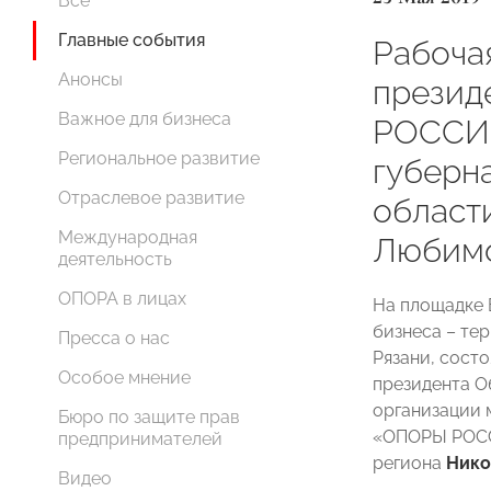
Все
Главные события
Рабоча
Анонсы
презид
Важное для бизнеса
РОССИИ
Региональное развитие
губерн
Отраслевое развитие
област
Международная
Любим
деятельность
ОПОРА в лицах
На площадке 
бизнеса – те
Пресса о нас
Рязани, сост
Особое мнение
президента 
организации 
Бюро по защите прав
«ОПОРЫ РО
предпринимателей
региона
Ник
Видео