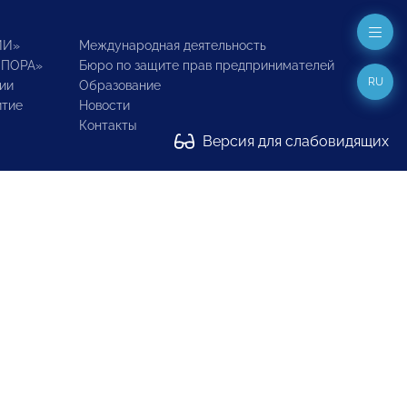
ИИ»
Международная деятельность
ОПОРА»
Бюро по защите прав предпринимателей
RU
ии
Образование
итие
Новости
Контакты
Версия для слабовидящих