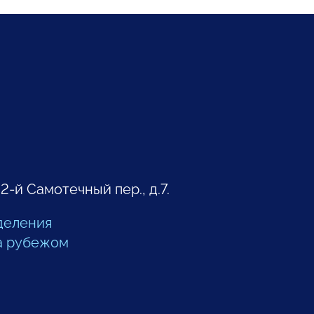
 2-й Самотечный пер., д.7.
деления
а рубежом