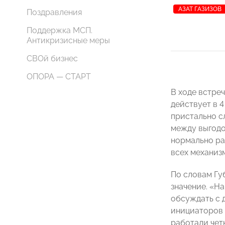
АЗАТ ГАЗИЗОВ
Поздравления
Поддержка МСП.
Антикризисные меры
СВОй бизнес
ОПОРА — СТАРТ
В ходе встре
действует в 
пристально с
между выгодой
нормально ра
всех механиз
По словам Гу
значение. «Н
обсуждать с 
инициаторов 
работали чет