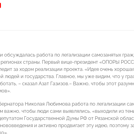
чи обсуждалась работа по легализации самозанятых гражд
4 регионах страны. Первый вице-президент «ОПОРЫ РОССИ
ледит за ходом реализации проекта. «Идея очень хорошая
 людей и государства. Главное, мы уже видим, что у гра
ботать, – сказал Азат Газизов.– Важно, чтобы этот разу
мов».
бернатора Николая Любимова работа по легализации са
ам важно, чтобы люди сами выявлялись, «выходили из те
депутатом Государственной Думы РФ от Рязанской обла
нововведения и активно продвигает эту идею, поэтому з
ко».