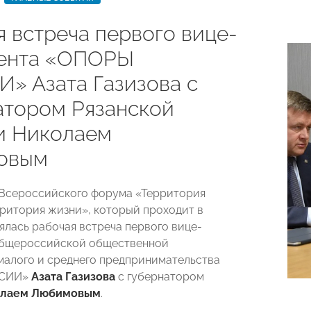
я встреча первого вице-
ента «ОПОРЫ
» Азата Газизова с
атором Рязанской
и Николаем
овым
Всероссийского форума «Территория
рритория жизни», который проходит в
оялась рабочая встреча первого вице-
Общероссийской общественной
малого и среднего предпринимательства
ССИИ»
Азата Газизова
с губернатором
олаем Любимовым
.