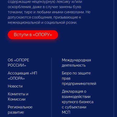
содержащие нецензурную лексику и/или
оскорбления, даже в случае замены букв
точками, тире и любыми иными символами. Не
допускаются сообщения, призывающие к
межнациональной и социальной розни.
Вступи в «ОПОРУ»
Об «ОПОРЕ
Международная
РОССИИ»
деятельность
Ассоциация «НП
Бюро по защите
«ОПОРА»
прав
предпринимателей
Новости
Декларация о
Комитеты и
взаимодействии
Комиссии
крупного бизнеса
Региональное
с субъектами
развитие
МСП