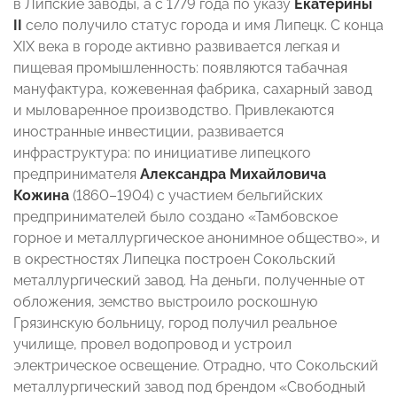
в Липские заводы, а с 1779 года по указу
Екатерины
II
село получило статус города и имя Липецк. С конца
XIX века в городе активно развивается легкая и
пищевая промышленность: появляются табачная
мануфактура, кожевенная фабрика, сахарный завод
и мыловаренное производство. Привлекаются
иностранные инвестиции, развивается
инфраструктура: по инициативе липецкого
предпринимателя
Александра Михайловича
Кожина
(1860–1904) с участием бельгийских
предпринимателей было создано «Тамбовское
горное и металлургическое анонимное общество», и
в окрестностях Липецка построен Сокольский
металлургический завод. На деньги, полученные от
обложения, земство выстроило роскошную
Грязинскую больницу, город получил реальное
училище, провел водопровод и устроил
электрическое освещение. Отрадно, что Сокольский
металлургический завод под брендом «Свободный