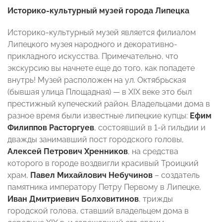
Историко-культурный музей города Липецка
Историко-культурный музей является филиалом
Липецкого музея народного и декоративно-
прикладного искусства. Примечательно, что
экскурсию вы начнете еще до того, как попадете
внутрь! Музей расположен на ул. Октябрьская
(бывшая улица Площадная) — в XIX веке это был
престижный купеческий район. Владельцами дома в
разное время были известные липецкие купцы:
Ефим
Филиппов Расторгуев
, состоявший в 1-й гильдии и
дважды занимавший пост городского головы,
Алексей Петрович Хренников
, на средства
которого в городе воздвигли красивый Троицкий
храм,
Павел Михайлович Небучинов
– создатель
памятника императору Петру Первому в Липецке,
Иван Дмитриевич Болховитинов
, трижды
городской голова, ставший владельцем дома в