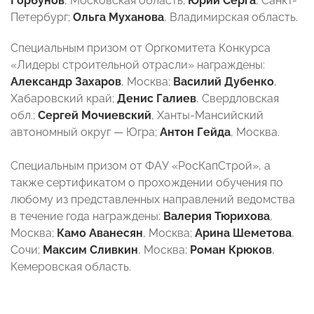
Горбунов
, Московская область;
Юрий Серга
, Санкт-
Петербург;
Ольга Муханова
, Владимирская область.
Специальным призом от Оргкомитета Конкурса
«Лидеры строительной отрасли» награждены:
Александр Захаров
, Москва;
Василий Дубенко
,
Хабаровский край;
Денис Галиев
, Свердловская
обл.;
Сергей Мочиевский
, Ханты-Мансийский
автономный округ — Югра;
Антон Гейда
, Москва.
Специальным призом от ФАУ «РосКапСтрой», а
также сертификатом о прохождении обучения по
любому из представленных направлений ведомства
в течение года награждены:
Валерия Тюрихова
,
Москва;
Камо Аванесян
, Москва;
Арина Шеметова
,
Сочи;
Максим Сливкин
, Москва;
Роман Крюков
,
Кемеровская область.