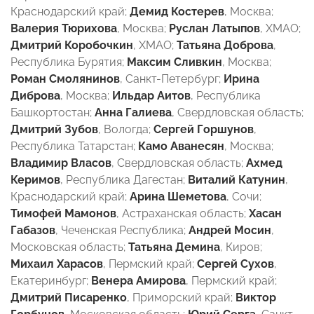
Краснодарский край;
Демид Костерев
, Москва;
Валерия Тюрихова
, Москва;
Руслан Латыпов
, ХМАО;
Дмитрий Коробочкин
, ХМАО;
Татьяна Доброва
,
Республика Бурятия;
Максим Сливкин
, Москва;
Роман Смолянинов
, Санкт-Петербург;
Ирина
Диброва
, Москва;
Ильдар Аитов
, Республика
Башкортостан;
Анна Галиева
, Свердловская область;
Дмитрий Зубов
, Вологда;
Сергей Горшунов
,
Республика Татарстан;
Камо Аванесян
, Москва;
Владимир Власов
, Свердловская область;
Ахмед
Керимов
, Республика Дагестан;
Виталий Катунин
,
Краснодарский край;
Арина Шеметова
, Сочи;
Тимофей Мамонов
, Астраханская область;
Хасан
Габазов
, Чеченская Республика;
Андрей Мосин
,
Московская область;
Татьяна Демина
, Киров;
Михаил Харасов
, Пермский край;
Сергей Сухов
,
Екатеринбург;
Венера Амирова
, Пермский край;
Дмитрий Писаренко
, Приморский край;
Виктор