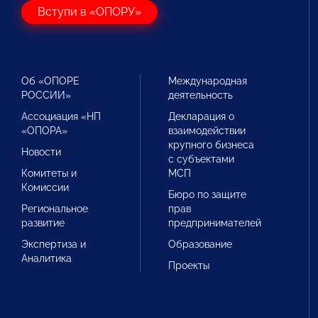
Вступи в «ОПОРУ»
Об «ОПОРЕ
Международная
РОССИИ»
деятельность
Ассоциация «НП
Декларация о
«ОПОРА»
взаимодействии
крупного бизнеса
Новости
с субъектами
Комитеты и
МСП
Комиссии
Бюро по защите
Региональное
прав
развитие
предпринимателей
Экспертиза и
Образование
Аналитика
Проекты