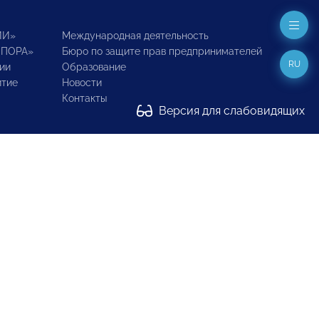
ИИ»
Международная деятельность
ОПОРА»
Бюро по защите прав предпринимателей
RU
ии
Образование
итие
Новости
Контакты
Версия для слабовидящих