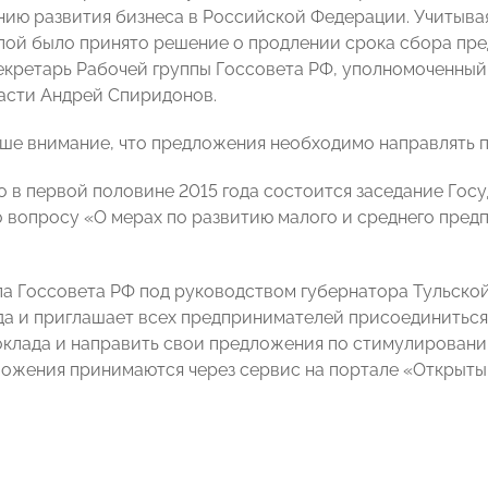
ию развития бизнеса в Российской Федерации. Учитыва
пой было принято решение о продлении срока сбора пред
екретарь Рабочей группы Госсовета РФ, уполномоченный
асти Андрей Спиридонов.
е внимание, что предложения необходимо направлять 
о в первой половине 2015 года состоится заседание Гос
 вопросу «О мерах по развитию малого и среднего пред
па Госсовета РФ под руководством губернатора Тульско
да и приглашает всех предпринимателей присоединиться
оклада и направить свои предложения по стимулированию
ложения принимаются через сервис на портале «Открытый