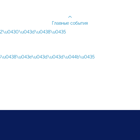
Главные события
32\u0430\u043d\u0438\u0435
6\u0438\u043e\u043d\u043d\u044b\u0435