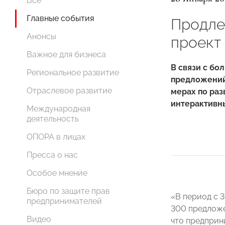
Все
Главные события
Продле
Анонсы
проект
Важное для бизнеса
В связи с бо
Региональное развитие
предложений
Отраслевое развитие
мерах по раз
интерактивны
Международная
деятельность
ОПОРА в лицах
Пресса о нас
Особое мнение
Бюро по защите прав
«В период с 3
предпринимателей
300 предложе
Видео
что предприн