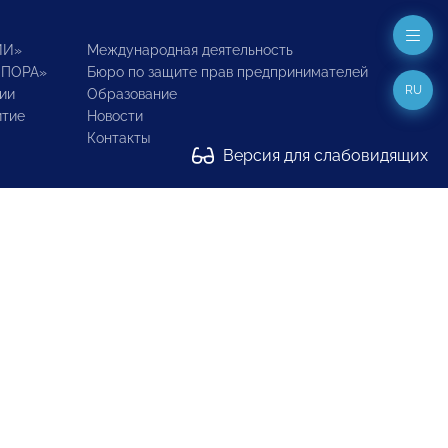
ИИ»
Международная деятельность
ОПОРА»
Бюро по защите прав предпринимателей
RU
ии
Образование
итие
Новости
Контакты
Версия для слабовидящих