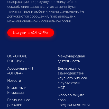
содержащие нецензурную лексику и/или
оскорбления, даже в случае замены букв
точками, тире и любыми иными символами. Не
допускаются сообщения, призывающие к
межнациональной и социальной розни.
Вступи в «ОПОРУ»
Об «ОПОРЕ
Международная
РОССИИ»
деятельность
Ассоциация «НП
Декларация о
«ОПОРА»
взаимодействии
крупного бизнеса
Новости
с субъектами
Комитеты и
МСП
Комиссии
Бюро по защите
Региональное
прав
развитие
предпринимателей