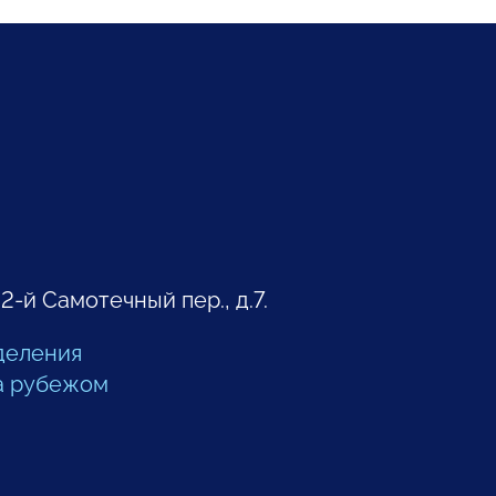
 2-й Самотечный пер., д.7.
деления
а рубежом